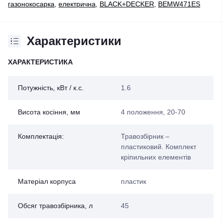
газонокосарка
,
електрична
,
BLACK+DECKER
,
BEMW471ES
Характеристики
ХАРАКТЕРИСТИКА
Потужність, кВт / к.с.
1.6
Висота косіння, мм
4 положення, 20-70
Комплектація:
Травозбірник –
пластиковий. Комплект
кріпильних елементів
Матеріал корпуса
пластик
Обсяг травозбірника, л
45