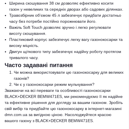
Ширина скошування 38 см дозволяє ефективно косити
газон у невеликих та середніх дворах або садових ділянках.
Травозбірник об'ємом 45 л забезпечує придбати достатньо
часу без потреби постійно порожнювати його.
Важіль Soft Touch дозволяє зручно і легко регулювати
висоту скошування.
Пластиковий корпус забезпечує легку вагу газонокосарки та
високу міцність.
Двигун щіткового типу забезпечує надійну роботу протягом
тривалого часу.
Часто задавані питання
Чи можна використовувати цю газонокосарку для великих
газонів?
Чи є у газонокосарки режим мульчування?
Зважаючи на всі переваги та особливості газонокосарки
BLACK+DECKER BEMW471ES, ми рекомендуємо її як надійне
та ефективне рішення для догляду за вашим газоном. Зробіть
свій вибір та придбайте цю газонокосарку в інтернет-магазині
dmn.com.ua за вигідною ціною. Насолоджуйтеся красою
вашого газону з BLACK+DECKER BEMW471ES.