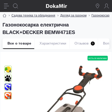
Садова техніка та обладнання
Догляд за газоном
Газонокосарк
Газонокосарка електрична
BLACK+DECKER BEMW471ES
Все о товаре
Характеристики
Отзывов
Вопр
0
есть в наличии
4
6
24
12