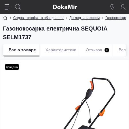
Садова техніка та обладнання
Догляд за газоном
Газонокосарк
Газонокосарка електрична SEQUOIA
SELM1737
Все о товаре
Характеристики
Отзывов
Вопр
0
продано