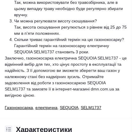
Так, можна використовувати без травозбірника, але в
цьому випадку траву необхідно буде регулярно збирати
вручну.
Чи можна регулювати висоту скошування?
Так, висота скошування регулюється з рівнем від 25 до 75
мм в п'яти положеннях.
Скільки триває гарантійний термін на цю газонокосарку?
Гарантійний термін на газонокосарку електричну
SEQUOIA SELM1737 становить 3 роки.
Заключно, газонокосарка електрична SEQUOIA SELM1737 - це
відмінний вибір для тих, хто цінує простоту в експлуатації та
надійність. З її допомогою ви зможете зберегти ваш газон у
належному стані без надмірних зусиль. Отримайте
задоволення від роботи з газонокосаркою SEQUOIA
SELM1737 та замовте її в інтернет-магазині dmn.com.ua за
вигідною ціною.
Газонокосарка
,
електрична
,
SEQUOIA
,
SELM1737
Характеристики