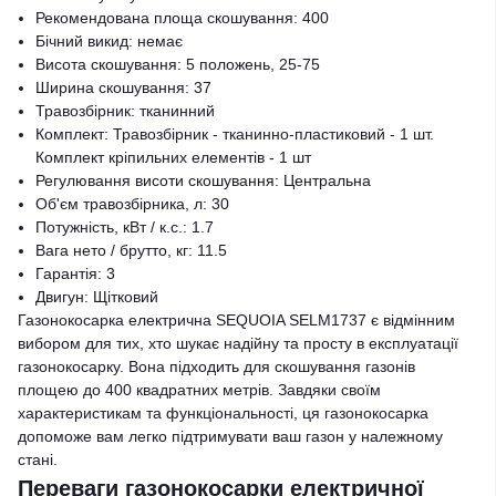
Рекомендована площа скошування: 400
Бічний викид: немає
Висота скошування: 5 положень, 25-75
Ширина скошування: 37
Травозбірник: тканинний
Комплект: Травозбірник - тканинно-пластиковий - 1 шт.
Комплект кріпильних елементів - 1 шт
Регулювання висоти скошування: Центральна
Об'єм травозбірника, л: 30
Потужність, кВт / к.с.: 1.7
Вага нето / брутто, кг: 11.5
Гарантія: 3
Двигун: Щітковий
Газонокосарка електрична SEQUOIA SELM1737 є відмінним
вибором для тих, хто шукає надійну та просту в експлуатації
газонокосарку. Вона підходить для скошування газонів
площею до 400 квадратних метрів. Завдяки своїм
характеристикам та функціональності, ця газонокосарка
допоможе вам легко підтримувати ваш газон у належному
стані.
Переваги газонокосарки електричної