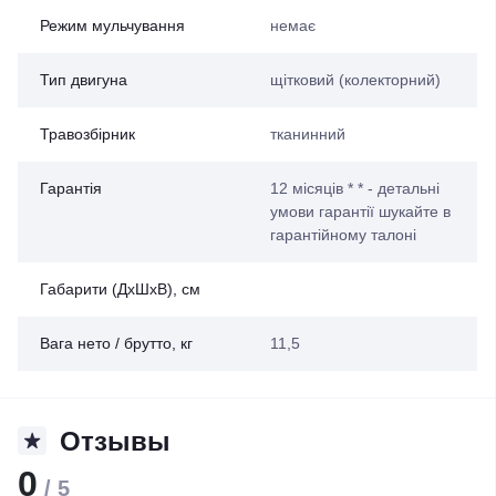
Режим мульчування
немає
Тип двигуна
щітковий (колекторний)
Травозбірник
тканинний
Гарантія
12 місяців * * - детальні
умови гарантії шукайте в
гарантійному талоні
Габарити (ДхШхВ), см
Вага нето / брутто, кг
11,5
Отзывы
0
/ 5