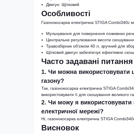
Двигун: Щітковий
Особливості
Газонокосарка електрична STIGA Combi340c ма
Мульчування для повернення поживних речо
Центральне регулювання висоти скошування
Травозбірник об'ємом 40 л, зручний для збо
Щітковий двигун забезпечує ефективне скош
Часто задавані питання
1. Чи можна використовувати 
газону?
Так, газонокосарка електрична STIGA Combi3
використовувати її для скошування великого га
2. Чи можу я використовувати
електричної мережі?
Ні, газонокосарка електрична STIGA Combi340c
Висновок