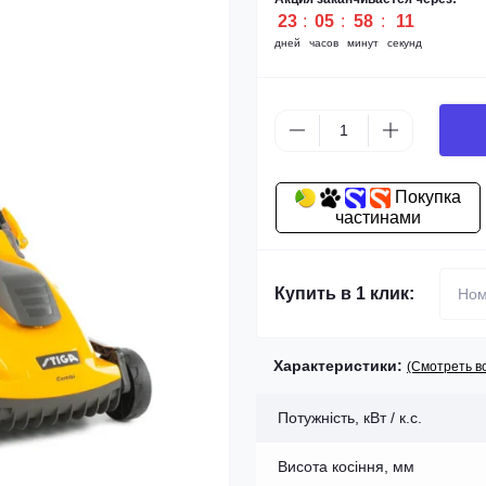
23
:
05
:
58
:
10
дней
часов
минут
секунд
Покупка
частинами
Купить в 1 клик:
Характеристики:
(Смотреть в
Потужність, кВт / к.с.
Висота косіння, мм