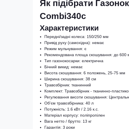
Як підібрати Газоно
Combi340c
Характеристики
Передні/задні колеса: 150/250 мм
Привід руху (самохідна): немає
Режим мульчування: є
Рекомендована площа скошування: до 600 
Тип газонокосарки: електрична
Бічний викид: немає
Висота скошування: 6 положень, 25-75 мм
Ширина скошування: 38 см
Травозбірник: тканинний
Комплект: Травозбірник - тканинно-пластиков
Регулювання висоти скошування: Централь
Об'єм травозбірника: 40 л
Потужність: 1.6 кВт / 2.16 к.с.
Матеріал корпусу: поліпропілен
Вага нетто / брутто: 13 кг
Гарантія: 3 роки