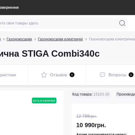
повернення
м
Газонокосарки
Газонокосарки електричні
Газонокосарка електричн
ична STIGA Combi340c
ристики
Отзывов
Вопросы
0
0
Код товара:
15103-20
Производи
есть в наличии
12 799грн.
10 990грн.
Акция заканчивается через: