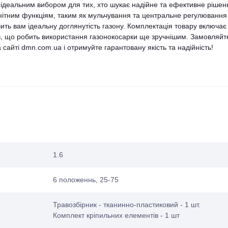
ідеальним вибором для тих, хто шукає надійне та ефективне рішен
анітним функціям, таким як мульчування та центральне регулювання
ить вам ідеальну доглянутість газону. Комплектація товару включає
ів, що робить використання газонокосарки ще зручнішим. Замовляйт
айті dmn.com.ua і отримуйте гарантовану якість та надійність!
1.6
6 положеннь, 25-75
Травозбірник - тканинно-пластиковий - 1 шт.
Комплект кріпильних елементів - 1 шт