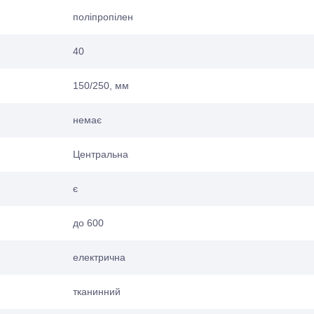
поліпропілен
40
150/250, мм
немає
Центральна
є
до 600
електрична
тканинний