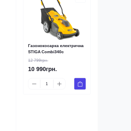
Газонокосарка електрична
STIGA Combi340c
12 799грн.
10 990грн.