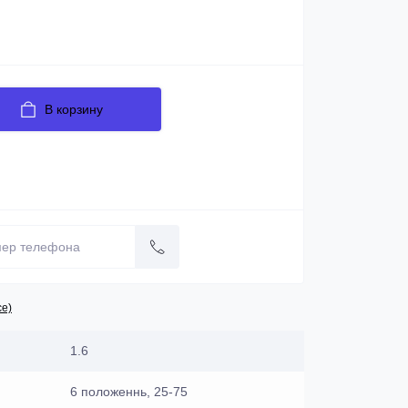
24
12
В корзину
се)
1.6
6 положеннь, 25-75