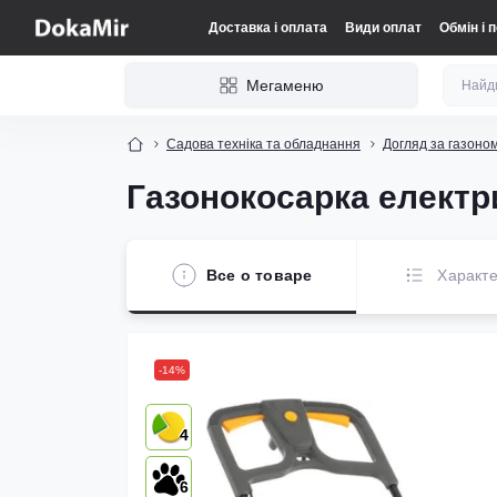
Доставка і оплата
Види оплат
Обмін і 
Мегаменю
Садова техніка та обладнання
Догляд за газоно
Газонокосарка електр
Все о товаре
Характе
-14%
4
6