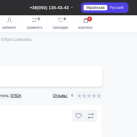
+38(050) 135-43-43
Українська
Русский
0
0
0
кабинет
сравнить
закладки
корзина
а STIGA Combi340c
0
тель:
STIGA
Отзывы:
4
6