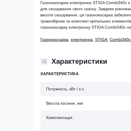
Газонокосарка електрична STIGA Combi340c є 
для скошування свого газону. Завдяки різном
висоти скошування, ця газонокосарка забезпеч
травозбірник та комплект кріпильних елемент
газонокосарку електричну STIGA Combi340c на с
Газонокосарка
,
електрична
,
STIGA
,
Combi340c
Характеристики
ХАРАКТЕРИСТИКА
Потужність, кВт / к.с.
Висота косіння, мм
Комплектація: