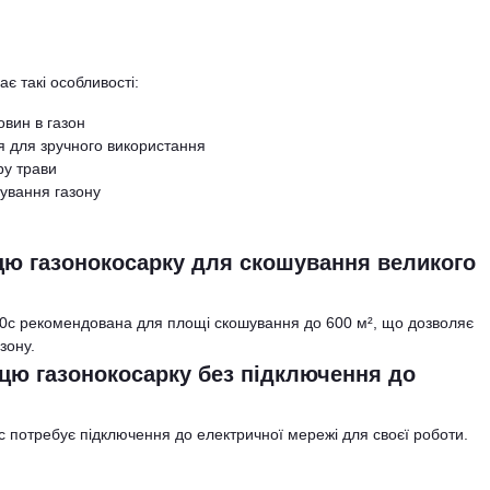
є такі особливості:
вин в газон
 для зручного використання
ру трави
ування газону
цю газонокосарку для скошування великого
40c рекомендована для площі скошування до 600 м², що дозволяє
зону.
 цю газонокосарку без підключення до
 потребує підключення до електричної мережі для своєї роботи.