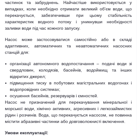
частинок та забруднень. Найчастіше використовується у
випадках, коли необхідно отримати великий об'єм води, що
перекачується, забезпечивши при цьому стабільність
характеристик водного потоку і уникнувши необхідності
заливки води під час кожного запуску.
Насос може застосовуватися самостійно або в складі
адаптивних, автоматичних та неавтоматичних насосних
станцій для:
організації автономного водопостачання – подачі води зі
свердловин, колодязів, басейнів, водоймищ та інших
відкритих джерел;
підвищення тиску в побутових магістральних водогонах і
водопровідних системах;
осушення басейнів, резервуарів і ємностей.
Насос не призначений для перекачування мінеральної і
морської води, хімічно активних, агресивних і легкозаймистих
рідин і розчинів. Вода, що перекачується насосом, не повинна
містити абразивні частинки або довговолокнисті включення.
Умови експлуатації: