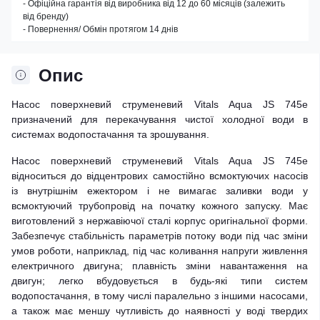
- Офіційна гарантія від виробника від 12 до 60 місяців (залежить
від бренду)
- Повернення/ Обмін протягом 14 днів
Опис
Насос поверхневий струменевий Vitals Aqua JS 745e
призначений для перекачування чистої холодної води в
системах водопостачання та зрошування.
Насос поверхневий струменевий Vitals Aqua JS 745e
відноситься до відцентрових самостійно всмоктуючих насосів
із внутрішнім ежектором і не вимагає заливки води у
всмоктуючий трубопровід на початку кожного запуску. Має
виготовлений з нержавіючої сталі корпус оригінальної форми.
Забезпечує стабільність параметрів потоку води під час зміни
умов роботи, наприклад, під час коливання напруги живлення
електричного двигуна; плавність зміни навантаження на
двигун; легко вбудовується в будь-які типи систем
водопостачання, в тому числі паралельно з іншими насосами,
а також має меншу чутливість до наявності у воді твердих