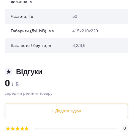
довжина, м
Частота, Гц
50
Габарити (ДхШхВ), мм
415х210х220
Вага нето / брутто, кг
8,2/8,6
Відгуки
0
/ 5
середній рейтинг товару
+ Додати відгук
0