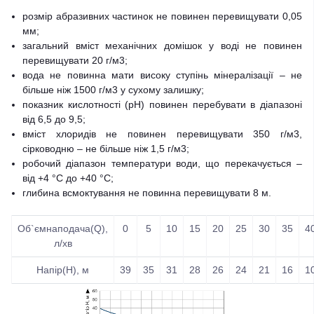
розмір абразивних частинок не повинен перевищувати 0,05
мм;
загальний вміст механічних домішок у воді не повинен
перевищувати 20 г/м3;
вода не повинна мати високу ступінь мінералізації – не
більше ніж 1500 г/м3 у сухому залишку;
показник кислотності (рН) повинен перебувати в діапазоні
від 6,5 до 9,5;
вміст хлоридів не повинен перевищувати 350 г/м3,
сірководню – не більше ніж 1,5 г/м3;
робочий діапазон температури води, що перекачується –
від +4 °С до +40 °С;
глибина всмоктування не повинна перевищувати 8 м.
Об`ємнаподача(Q),
0
5
10
15
20
25
30
35
4
л/хв
Напір(Н), м
39
35
31
28
26
24
21
16
1