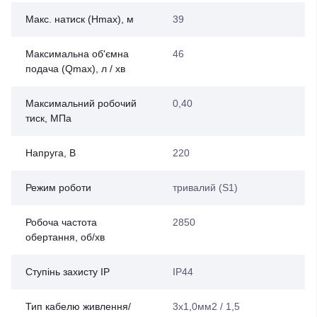
Макс. натиск (Нmax), м
39
Максимальна об'ємна
46
подача (Qmax), л / хв
Максимальний робочий
0,40
тиск, МПа
Напруга, В
220
Режим роботи
тривалий (S1)
Робоча частота
2850
обертання, об/хв
Ступінь захисту IP
IP44
Тип кабелю живлення/
3х1,0мм2 / 1,5