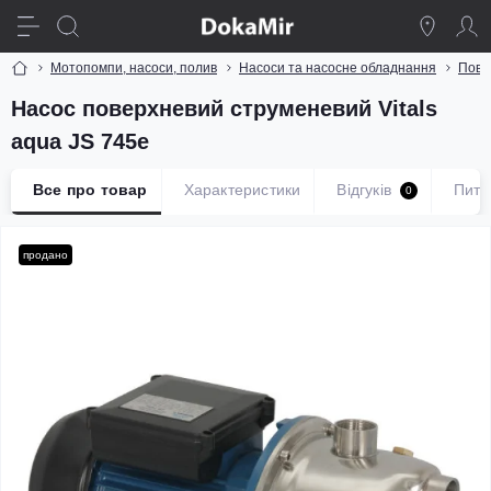
Мотопомпи, насоси, полив
Насоси та насосне обладнання
Пове
Насос поверхневий струменевий Vitals
aqua JS 745e
Все про товар
Характеристики
Відгуків
Пита
0
продано