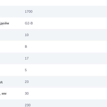
1700
м/дюйм
G2-B
10
В
17
5
од
23
, мм
30
230