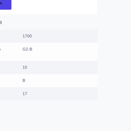
ь
і)
1700
о
G2-B
10
В
17