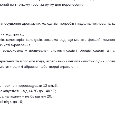
шений на гнучкому тросі за ручку для перенесення.
я осушення дренажних колодязів, погребів і підвалів, котлованів, к
их вод, іригації;
ків, колекторів, колодязів, зокрема вод, що містять фекалії, компо
окнисті вкраплення;
і водосховищ у зрошувальні системи садів і городів, садові та па
альної та морської води, агресивних і легкозаймистих рідин і розч
істити великі абразивні або тверді вкраплення.
не повинен перевищувати 12 кг/м3;
качується – від +4 °С до +40 °С;
а на годину – не більш ніж 20;
і від 4 до 10;