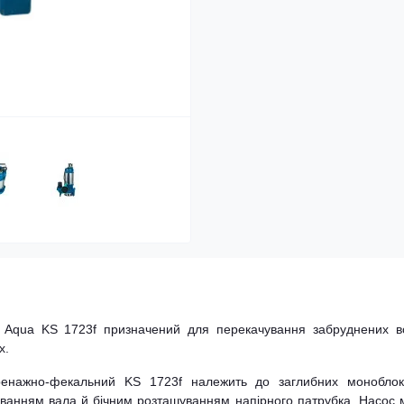
s Aqua KS 1723f призначений для перекачування забруднених в
х.
ренажно-фекальний KS 1723f належить до заглибних моноблок
шуванням вала й бічним розташуванням напірного патрубка. Насос