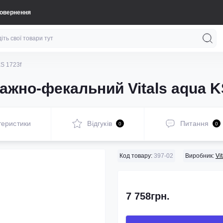
повернення
S 1723f
ажно-фекальний Vitals aqua K
теристики
Відгуків
Питання
0
0
Код товару:
397-02
Виробник:
Vi
7 758грн.