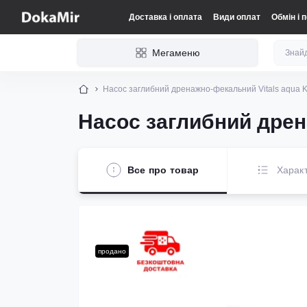
Доставка і оплата
Види оплат
Обмін і 
Мегаменю
Насос заглибний дренажно-фекальний Vitals aqua K
Насос заглибний дрен
Все про товар
Харак
продано