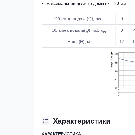
максимальний діаметр домішок – 30 мм.
Об`ємна подача(Q), л/хв
0
Об`ємна подача(Q), м3/год
0
Напір(Н), м
17
1
Характеристики
ХАРАКТЕРИСТИКА