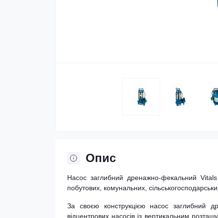
Опис
Насос заглибний дренажно-фекальний Vital
побутових, комунальних, сільськогосподарськи
За своєю конструкцією насос заглибний д
відцентрових насосів із вертикальним розта