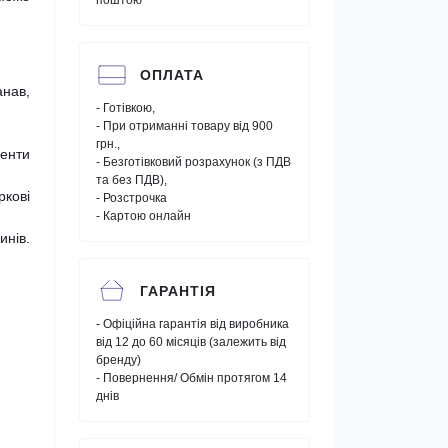
поштою"
ОПЛАТА
анав,
- Готівкою,
- При отриманні товару від 900
грн.,
ненти
- Безготівковий розрахунок (з ПДВ
та без ПДВ),
ркові
- Розстрочка
- Картою онлайн
инів.
ГАРАНТІЯ
- Офіційна гарантія від виробника
від 12 до 60 місяців (залежить від
бренду)
- Повернення/ Обмін протягом 14
днів