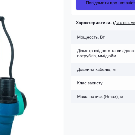
Повідомити про наявніст
Характеристики:
(Дивитись ус
Мощность, Вт
Діаметр вхідного та вихідног
патрубків, мм/дюйм
Довжина кабелю, м
Клас захисту
Макс. натиск (Нmax), м