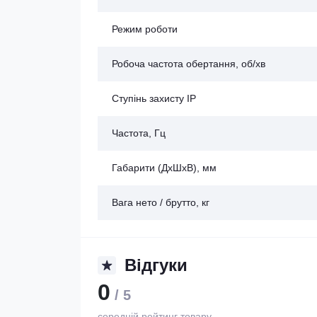
Режим роботи
Робоча частота обертання, об/хв
Ступінь захисту IP
Частота, Гц
Габарити (ДхШхВ), мм
Вага нето / брутто, кг
Відгуки
0
/ 5
середній рейтинг товару