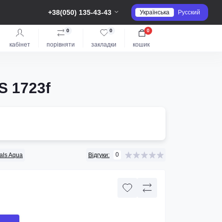
+38(050) 135-43-43
Українська
Русский
0
0
0
кабінет
порівняти
закладки
кошик
S 1723f
0
tals Aqua
Відгуки: