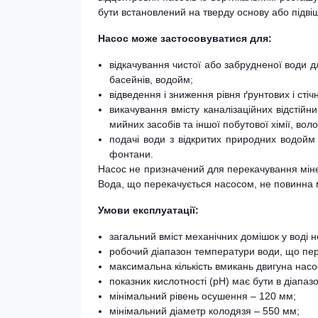
бути встановлений на тверду основу або підві
Насос може застосовуватися для:
відкачування чистої або забрудненої води дл
басейнів, водойм;
відведення і зниження рівня ґрунтових і стічн
викачування вмісту каналізаційних відстійни
мийних засобів та іншої побутової хімії, вол
подачі води з відкритих природних водойм 
фонтани.
Насос не призначений для перекачування мінер
Вода, що перекачується насосом, не повинна м
Умови експлуатації:
загальний вміст механічних домішок у воді 
робочий діапазон температури води, що пере
максимальна кількість вмикань двигуна насос
показник кислотності (рН) має бути в діапазон
мінімальний рівень осушення – 120 мм;
мінімальний діаметр колодязя – 550 мм;