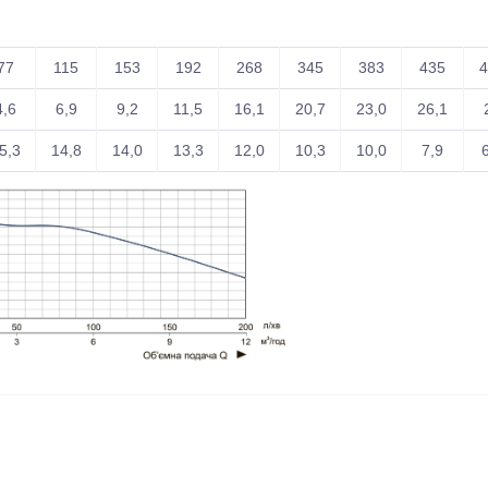
77
115
153
192
268
345
383
435
4
4,6
6,9
9,2
11,5
16,1
20,7
23,0
26,1
5,3
14,8
14,0
13,3
12,0
10,3
10,0
7,9