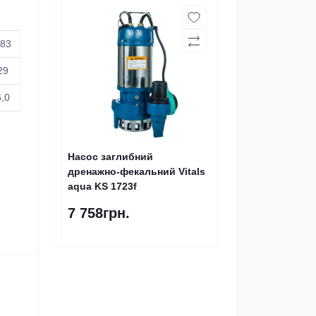
83
29
6,0
Насос заглибний
дренажно-фекальний Vitals
aqua KS 1723f
7 758грн.