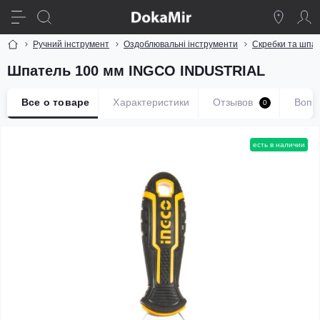
Ручний інструмент
Оздоблювальні інструменти
Скребки та шпат
Шпатель 100 мм INGCO INDUSTRIAL
Все о товаре
Характеристики
Отзывов
Вопр
0
есть в наличии