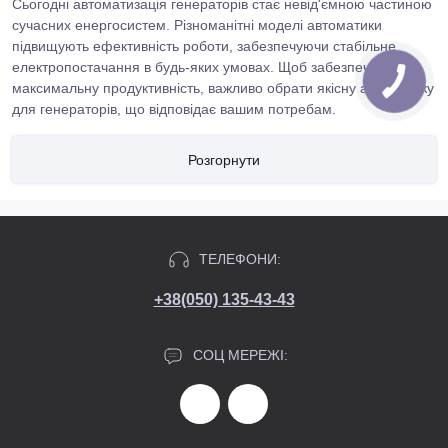
Сьогодні автоматизація генераторів стає невід'ємною частиною
сучасних енергосистем. Різноманітні моделі автоматики
підвищують ефективність роботи, забезпечуючи стабільне
електропостачання в будь-яких умовах. Щоб забезпечити
максимальну продуктивність, важливо обрати якісну автоматику
для генераторів, що відповідає вашим потребам.
Чому важливо обрати автоматизацію?
Розгорнути
Автоматика для генераторів відповідає за контроль та
управління, що дозволяє вашому обладнанню працювати без
перебоїв. Серед основних переваг:
ТЕЛЕФОНИ:
Автоматичне включення генератора при зникненні
електропостачання.
+38(050) 135-43-43
Системи моніторингу для контролю параметрів роботи.
Зменшення людського фактора та ризику помилок.
СОЦ МЕРЕЖІ:
Основні категорії автоматизації
На нашому сайті dmn.com.ua представлена різноманітна
автоматика для генераторів, серед яких: