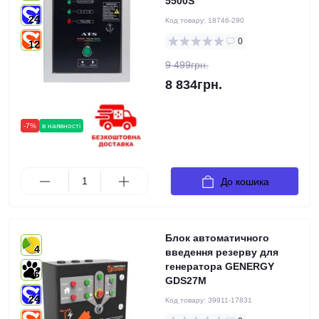
5500S
24
Код товару:
18746-290
0
12
9 499грн.
8 834грн.
-7%
в наявності
До кошика
Блок автоматичного
4
введення резерву для
генератора GENERGY
6
GDS27M
24
Код товару:
39911-17831