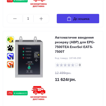
-7%
в наявності
До кошика
Автоматичне введення
4
резерву (АВР) для EPG-
7500TEA EnerSol EATS-
6
7500T
24
Код товару:
18748-290
0
12
12 499грн.
11 624грн.
-7%
в наявності