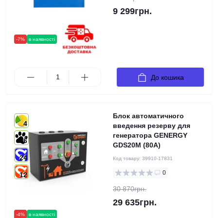
9 299грн.
-7%
в наявності
До кошика
Блок автоматичного
4
введення резерву для
генератора GENERGY
6
GDS20M (80А)
24
Код товару:
39910-17831
0
12
30 870грн.
29 635грн.
-4%
в наявності