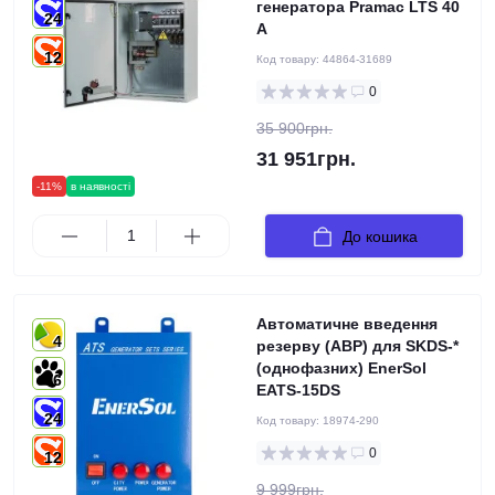
генератора Pramac LTS 40
24
A
12
Код товару:
44864-31689
0
35 900грн.
31 951грн.
-11%
в наявності
До кошика
Автоматичне введення
4
резерву (АВР) для SKDS-*
(однофазних) EnerSol
6
EATS-15DS
24
Код товару:
18974-290
0
12
9 999грн.