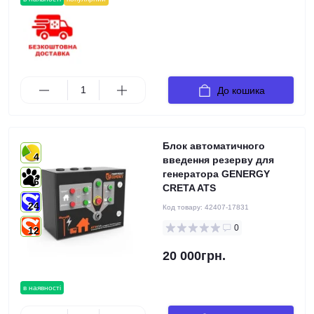
До кошика
Блок автоматичного
4
введення резерву для
генератора GENERGY
6
CRETA ATS
24
Код товару:
42407-17831
0
12
20 000грн.
в наявності