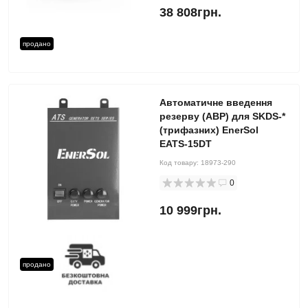
38 808грн.
продано
Автоматичне введення
резерву (АВР) для SKDS-*
(трифазних) EnerSol
EATS-15DT
Код товару:
18973-290
0
10 999грн.
продано