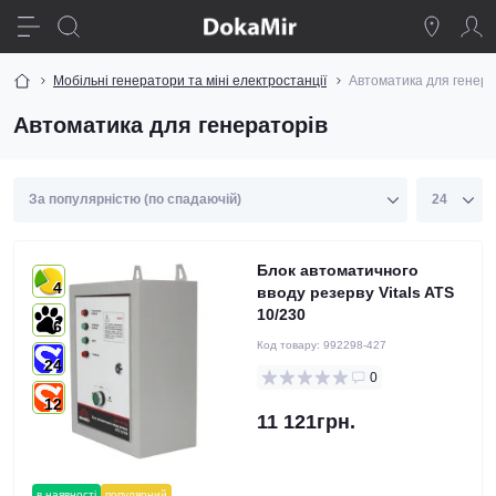
Мобільні генератори та міні електростанції
Автоматика для генера
Автоматика для генераторів
Блок автоматичного
4
вводу резерву Vitals ATS
10/230
6
Код товару:
992298-427
24
0
12
11 121грн.
в наявності
популярний