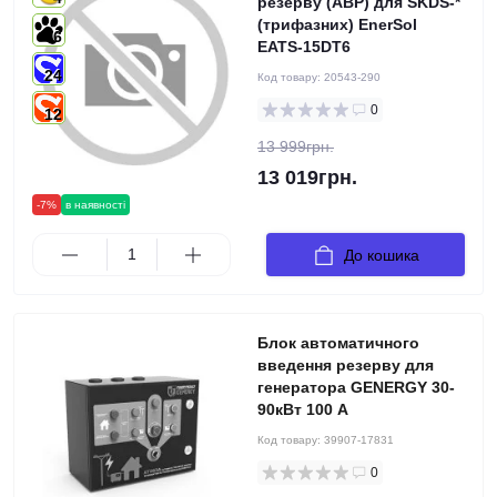
резерву (АВР) для SKDS-*
(трифазних) EnerSol
6
EATS-15DT6
24
Код товару:
20543-290
0
12
13 999грн.
13 019грн.
-7%
в наявності
До кошика
Блок автоматичного
введення резерву для
генератора GENERGY 30-
90кВт 100 А
Код товару:
39907-17831
0