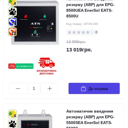
4
резерву (АВР) для EPG-
8500UEA EnerSol EATS-
6
8500U
24
Код товару:
18749-290
0
12
13 999грн.
13 019грн.
-7%
в наявності
До кошика
Автоматичне введення
4
резерву (АВР) для EPG-
5500SEA EnerSol EATS-
6