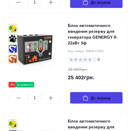
До кошика
Блок автоматичного
4
введення резерву для
генератора GENERGY 8-
6
22кВт 3ф
24
Код товару:
39908-17831
0
12
26 460грн.
25 402грн.
-4%
в наявності
До кошика
Блок автоматичного
4
введення резерву для