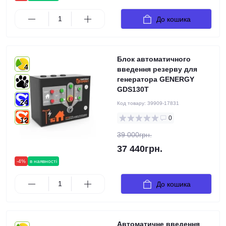
До кошика
Блок автоматичного
4
введення резерву для
генератора GENERGY
6
GDS130T
24
Код товару:
39909-17831
0
12
39 000грн.
37 440грн.
-4%
в наявності
До кошика
Автоматичне введення