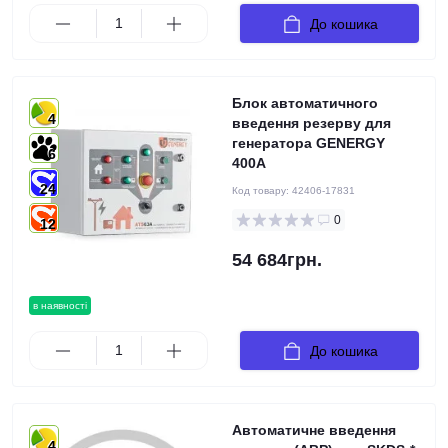
До кошика
Блок автоматичного
4
введення резерву для
генератора GENERGY
6
400А
24
Код товару:
42406-17831
0
12
54 684грн.
в наявності
До кошика
Автоматичне введення
4