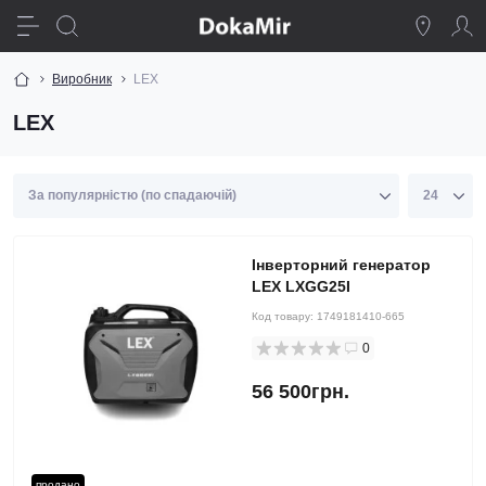
Виробник
LEX
LEX
Інверторний генератор
LEX LXGG25I
Код товару:
1749181410-665
0
56 500грн.
продано