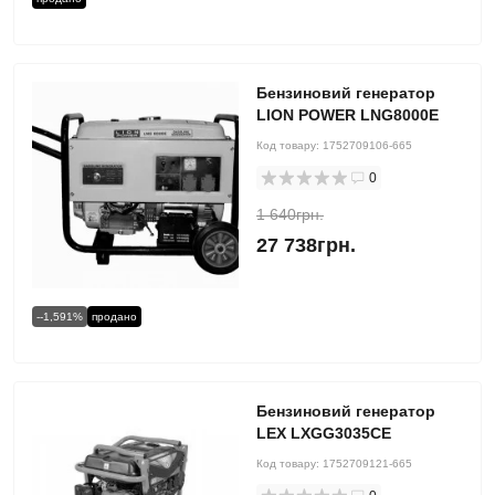
Бензиновий генератор
LION POWER LNG8000E
Код товару:
1752709106-665
0
1 640грн.
27 738грн.
--1,591%
продано
Бензиновий генератор
LEX LXGG3035CE
Код товару:
1752709121-665