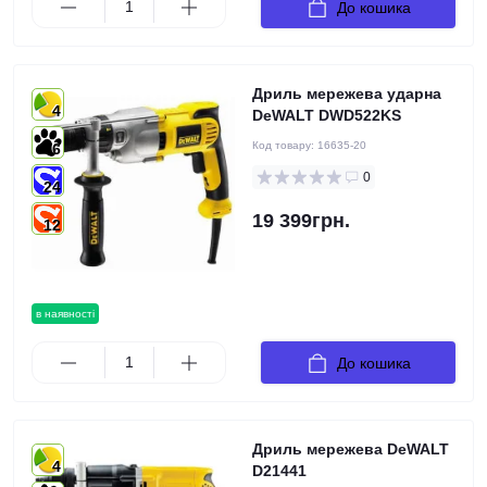
До кошика
Дриль мережева ударна
4
DeWALT DWD522KS
Код товару:
16635-20
6
0
24
19 399грн.
12
в наявності
До кошика
Дриль мережева DeWALT
4
D21441