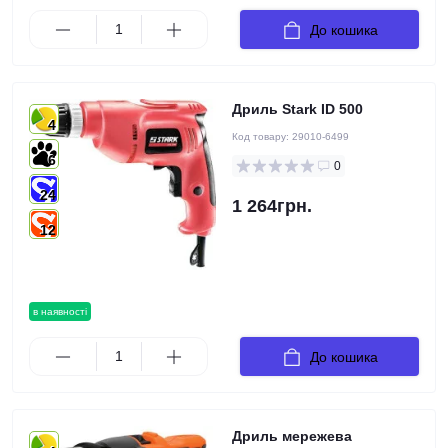
До кошика
Дриль Stark ID 500
4
Код товару:
29010-6499
6
0
24
1 264грн.
12
в наявності
До кошика
Дриль мережева