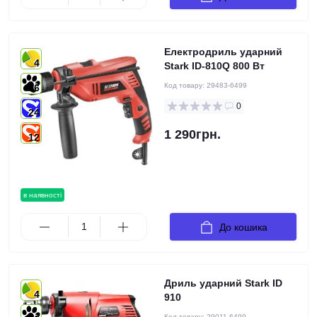
Електродриль ударний
4
Stark ID-810Q 800 Вт
Код товару:
29483-6499
6
0
24
1 290грн.
12
в наявності
До кошика
Дриль ударний Stark ID
4
910
Код товару:
29011-6499