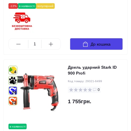
-13%
в наявності
популярний
До кошика
Дриль ударний Stark ID
4
900 Profi
Код товару:
29321-6499
6
0
24
1 755грн.
12
в наявності