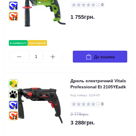
0
24
1 755грн.
12
в наявності
популярний
До кошика
Дриль електричний Vitals
4
Professional Et 2105YEadk
Код товару:
1119-05
9
0
24
3 779грн.
12
3 288грн.