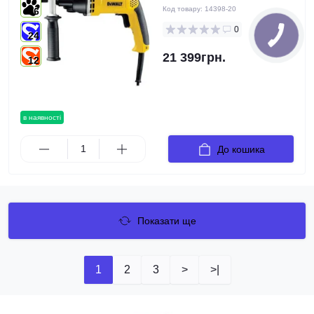
Код товару:
14398-20
6
0
24
21 399грн.
12
в наявності
До кошика
Показати ще
1
2
3
>
>|