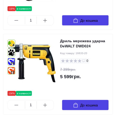
-19%
в наявності
До кошика
Дриль мережева ударна
4
DeWALT DWD024
Код товару:
16633-20
6
0
24
7 399грн.
12
5 599грн.
-24%
в наявності
До кошика