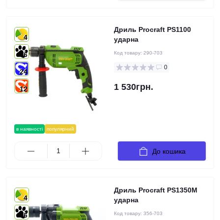
Дриль Procraft PS1100
4
ударна
Код товару:
290-703
6
0
24
1 530грн.
12
в наявності
популярний
До кошика
Дриль Procraft PS1350M
4
ударна
Код товару:
356-703
6