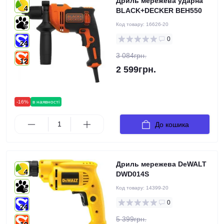
Дриль мережева ударна
4
BLACK+DECKER BEH550
Код товару:
16626-20
6
0
24
3 084грн.
12
2 599грн.
-16%
в наявності
До кошика
Дриль мережева DeWALT
4
DWD014S
Код товару:
14399-20
6
0
24
5 399грн.