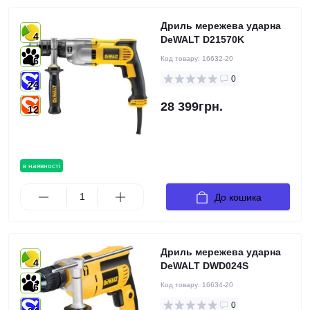
Дриль мережева ударна
4
DeWALT D21570K
Код товару:
16632-20
6
0
24
28 399грн.
12
в наявності
До кошика
Дриль мережева ударна
4
DeWALT DWD024S
Код товару:
16634-20
6
0