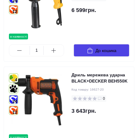
24
6 599грн.
12
в наявності
До кошика
Дриль мережева ударна
4
BLACK+DECKER BEH550K
Код товару:
16627-20
6
0
24
3 643грн.
12
в наявності