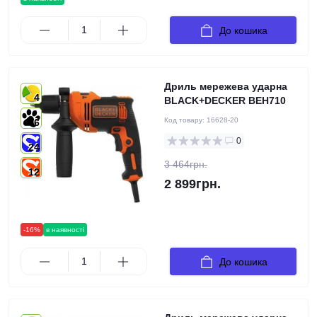
До кошика
Дриль мережева ударна
4
BLACK+DECKER BEH710
Код товару:
16628-20
6
0
24
3 464грн.
12
2 899грн.
-16%
в наявності
До кошика