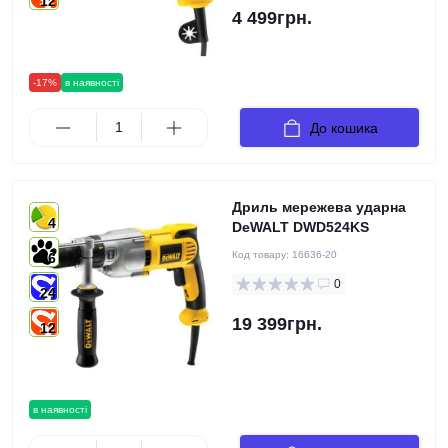
12
4 499грн.
-17%
в наявності
До кошика
Дриль мережева ударна
4
DeWALT DWD524KS
Код товару:
16636-20
6
0
24
19 399грн.
12
в наявності