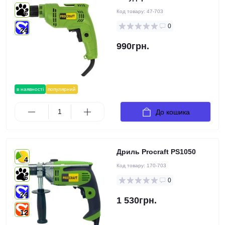
Код товару:
47-703
6
0
24
990грн.
в наявності
популярний
До кошика
Дриль Procraft PS1050
4
Код товару:
170-703
6
0
24
1 530грн.
12