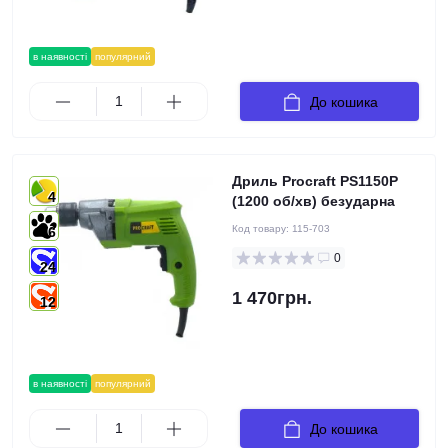
в наявності
популярний
До кошика
Дриль Procraft PS1150P
4
(1200 об/хв) безударна
Код товару:
115-703
6
0
24
1 470грн.
12
в наявності
популярний
До кошика