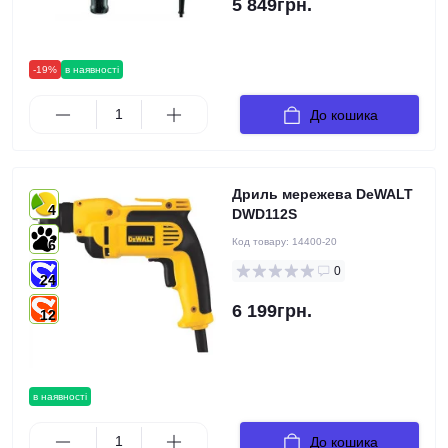
5 849грн.
-19%
в наявності
До кошика
Дриль мережева DeWALT
4
DWD112S
Код товару:
14400-20
6
0
24
6 199грн.
12
в наявності
До кошика