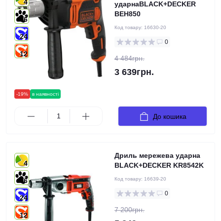
4
ударнаBLACK+DECKER
BEH850
6
Код товару:
16630-20
24
0
12
4 484грн.
3 639грн.
-19%
в наявності
До кошика
Дриль мережева ударна
4
BLACK+DECKER KR8542K
Код товару:
16639-20
6
0
24
7 200грн.
12