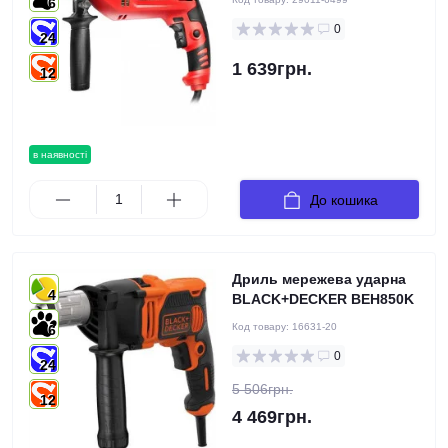
6
0
24
1 639грн.
12
в наявності
До кошика
Дриль мережева ударна
4
BLACK+DECKER BEH850K
Код товару:
16631-20
6
0
24
5 506грн.
12
4 469грн.