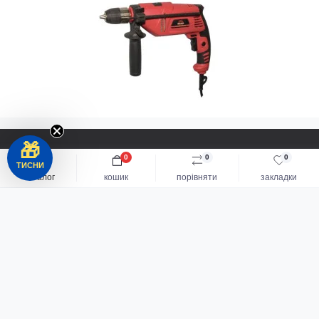
🎁
0
0
0
ТЕЛЕФОНИ:
ТИСНИ
каталог
кошик
порівняти
закладки
+38(050) 135-43-43
Каталог
СОЦ МЕРЕЖІ:
Акумуляторний інструмент
Електроінструмент
СЛІДКУЙТЕ ЗА НОВИНКАМИ ТА АКЦІЯМИ: