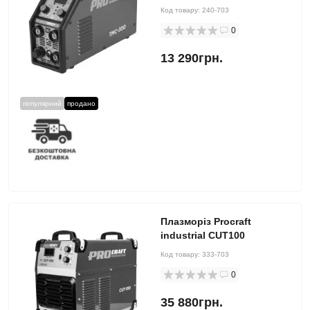
Код товару:
240-703
0
13 290грн.
популярний
продано
Плазморіз Procraft
industrial CUT100
Код товару:
333-703
0
35 880грн.