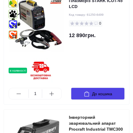
Плазморіз STARK ICUT-45
4
LCD
Код товару:
61250-6499
6
0
24
12 890грн.
12
в наявності
До кошика
Інверторний
зварювальний апарат
Procraft Industrial TMC300