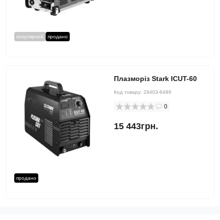
популярний
продано
Плазморіз Stark ICUT-60
Код товару:
29403-6499
0
15 443грн.
продано