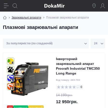
Зварювальні апарати
Плазмові зварювальні апарати
Плазмові зварювальні апарати
Інверторний
4
зварювальний апарат
Procraft Industrial TMC350
6
Long Range
24
Код товару:
343-703
0
12
14 190грн.
12 950грн.
-9%
в наявності
популярний