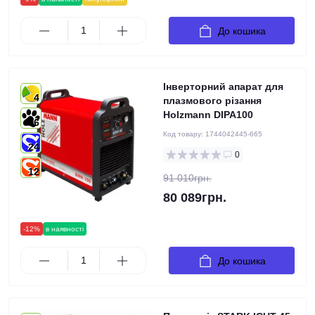
До кошика
Інверторний апарат для
4
плазмового різання
Holzmann DIPA100
6
Код товару:
1744042445-665
24
0
12
91 010грн.
80 089грн.
-12%
в наявності
До кошика