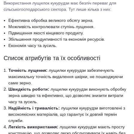
Використання лущилок кукурудзи має безліч переваг для
сільськогосподарського сектора. Тут лише кілька з них:
Ефективна обробка великого обсягу зерна.
Можливість контролювати ступінь лущення.
Підвищення якості кінцевого продукту.
Збільшення продуктивності та економія ресурсів.
Економія часу та зусиль.
Список атрибутів та їх особливості
Точність лущення:
лущилки кукурудзи забезпечують
максимальну точність видалення шкірки, не пошкоджуючи
саме зерно.
Швидкість роботи:
лущилки кукурудзи виконують обробку
зерна швидко та ефективно, що дозволяє знизити витрати
часу та зусиль.
Надійність і тривалість:
лущилки кукурудзи виготовлені з
високоякісних матеріалів, що гарантує їх довгий термін
служби.
Легкість використання:
лущилки кукурудзи мають просту
конструкцію, що дозволяє легко обслуговувати їх навіть без