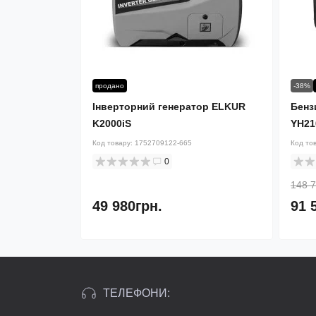
продано
-38%
Інверторний генератор ELKUR
Бенз
K2000iS
YH21
Код товару:
1752709122-665
Код то
0
148 7
49 980грн.
91 
ТЕЛЕФОНИ: