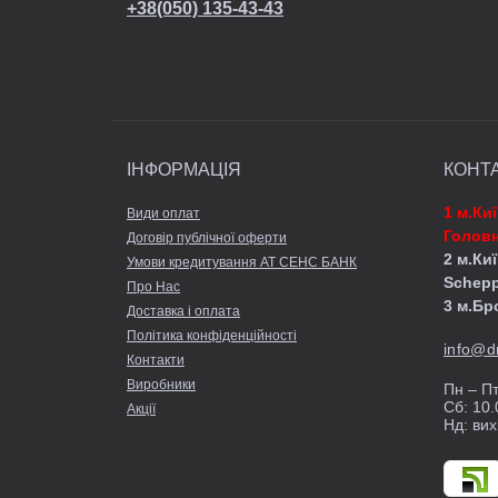
+38(050) 135-43-43
ІНФОРМАЦІЯ
КОНТ
1 м.Ки
Види оплат
Головн
Договір публічної оферти
2 м.Киї
Умови кредитування АТ СЕНС БАНК
Schep
Про Нас
3 м.Бр
Доставка і оплата
Політика конфіденційності
info@d
Контакти
Виробники
Пн – Пт
Сб: 10.
Акції
Нд: вих