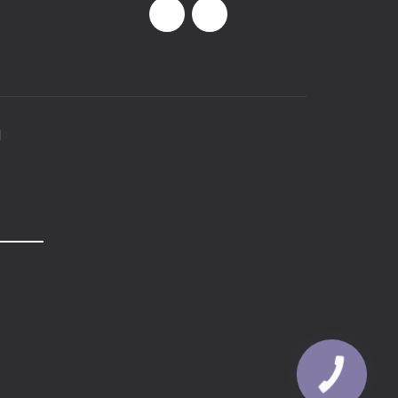
И
КНОПКА
ЗВ'ЯЗКУ