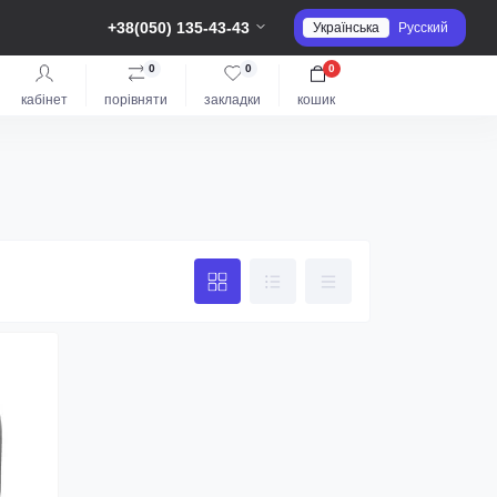
+38(050) 135-43-43
Українська
Русский
0
0
0
кабінет
порівняти
закладки
кошик