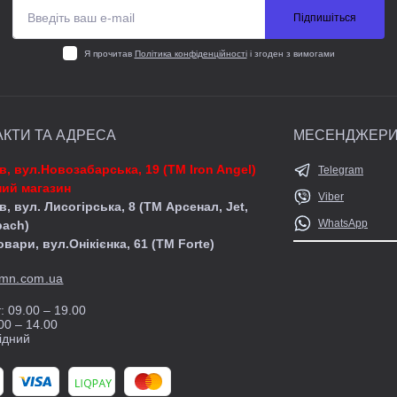
Підпишіться
Я прочитав
Політика конфіденційності
і згоден з вимогами
АКТИ ТА АДРЕСА
МЕСЕНДЖЕР
їв, вул.Новозабарська, 19 (ТМ Iron Angel)
Telegram
ий магазин
Viber
в, вул. Лисогірська, 8 (ТМ Арсенал, Jet,
WhatsApp
pach)
овари, вул.Онікієнка, 61 (ТМ Forte)
mn.com.ua
: 09.00 – 19.00
00 – 14.00
ідний