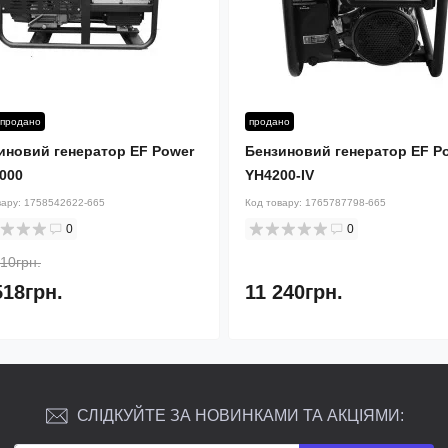
продано
продано
иновий генератор EF Power
Бензиновий генератор EF P
000
YH4200-IV
вару:
1758542622-665
Код товару:
1765787798-665
0
0
10грн.
518грн.
11 240грн.
СЛІДКУЙТЕ ЗА НОВИНКАМИ ТА АКЦІЯМИ: