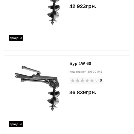
42 923грн.
продано
Бур 1W-60
Код товару:
30620-541
0
36 839грн.
продано