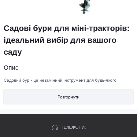
Садові бури для міні-тракторів:
ідеальний вибір для вашого
саду
Опис
Садовий бур - це незамінний інструмент для будь-якого
садівника, який працює з міні-трактором. Цей пристрій дозволяє
ефективно проводити обробку грунту, прокладати канали для
Розгорнути
поливу, висаджувати рослини і навіть викопувати ями для
посадки дерев. Завдяки садовому буру, ваш сад стане дещо із
заполотного земельного господарства на справжній рай для
рослин. Покупка садового бура - це ключовий крок до
досягнення мрій про досконалий сад.
ТЕЛЕФОНИ: