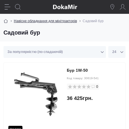
Навісне обладнання для мінітракторів
Садовий бур
Садовий бур
Бур 1W-50
Код товару:
30619-541
0
36 425грн.
продано