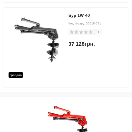
Бур 1W-40
Код товару:
30618-541
0
37 128грн.
продано