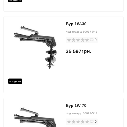
Бур 1W-30
Код товару:
30617-541
0
35 597грн.
продано
Бур 1W-70
Код товару:
30621-541
0