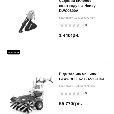
Садовий пилосос-
повітродувка Handy
DWO2800A
Код товару:
1832166372-665
0
1 440грн.
продано
Підмітальна машина
FAWORIT FAZ SHZ80-196L
Код товару:
1832567676-665
0
55 770грн.