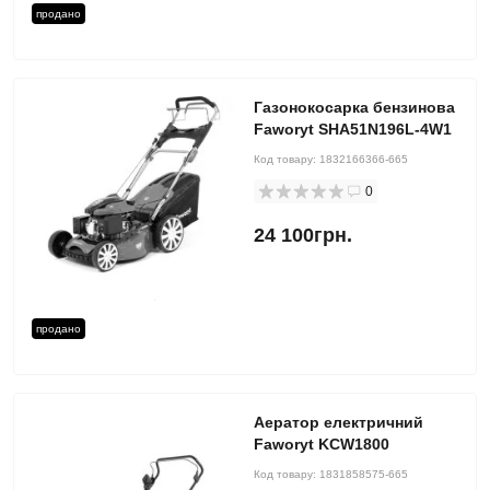
продано
Газонокосарка бензинова
Faworyt SHA51N196L-4W1
Код товару:
1832166366-665
0
24 100грн.
продано
Аератор електричний
Faworyt KCW1800
Код товару:
1831858575-665