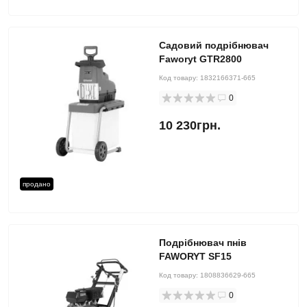
Садовий подрібнювач
Faworyt GTR2800
Код товару:
1832166371-665
0
10 230грн.
продано
Подрібнювач пнів
FAWORYT SF15
Код товару:
1808836629-665
0