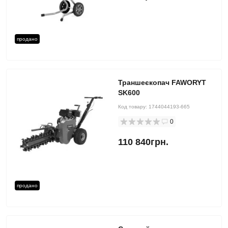
продано
Траншеєкопач FAWORYT
SK600
Код товару:
1744044193-665
0
110 840грн.
продано