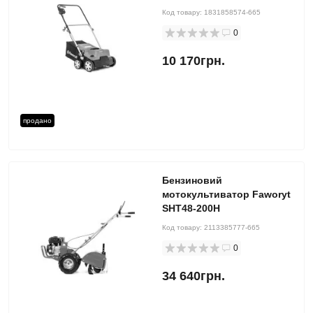
Код товару:
1831858574-665
0
10 170грн.
продано
Бензиновий
мотокультиватор Faworyt
SHT48-200H
Код товару:
2113385777-665
0
34 640грн.