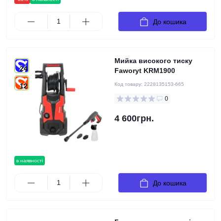
До кошика
Мийка високого тиску
24
Faworyt KRM1900
Код товару:
2228135153-665
12
0
4 600грн.
в наявності
До кошика