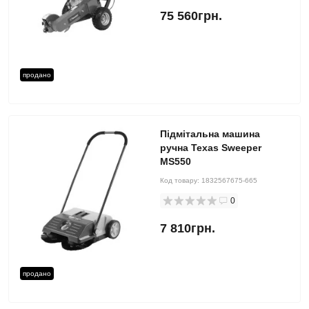
75 560грн.
продано
Підмітальна машина
ручна Texas Sweeper
MS550
Код товару:
1832567675-665
0
7 810грн.
продано