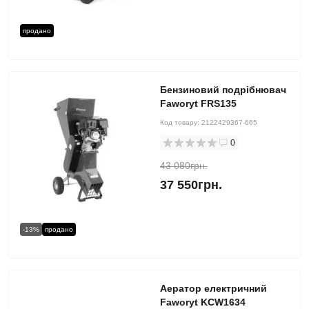
продано
Бензиновий подрібнювач
Faworyt FRS135
Код товару:
2122429367-665
0
43 080грн.
37 550грн.
-13%
продано
Аератор електричний
Faworyt KCW1634