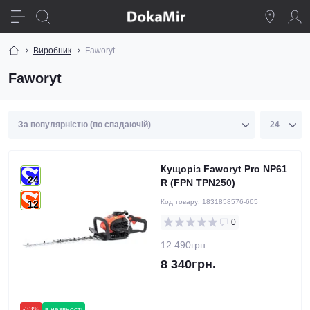
Виробник
Faworyt
Faworyt
Кущоріз Faworyt Pro NP61
24
R (FPN TPN250)
Код товару:
1831858576-665
12
0
12 490грн.
8 340грн.
-33%
в наявності