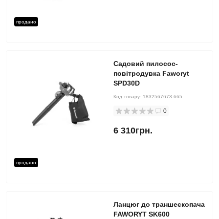
продано
Садовий пилосос-
повітродувка Faworyt
SPD30D
Код товару:
1832567673-665
0
6 310грн.
продано
Ланцюг до траншеєкопача
FAWORYT SK600