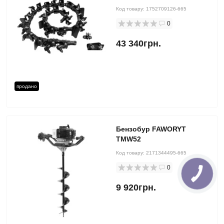
Код товару:
1752709126-665
0
43 340грн.
продано
Бензобур FAWORYT
TMW52
Код товару:
2171344495-665
0
9 920грн.