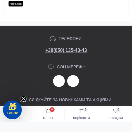
продано
ТЕЛЕФОНИ:
+38(050) 135-43-43
СОЦ МЕРЕЖІ:
СЛІДКУЙТЕ ЗА НОВИНКАМИ ТА АКЦІЯМИ:
🎁
0
0
0
ТИСНИ
Підпишіться
каталог
кошик
порівняти
закладки
Я прочитав
Політика конфіденційності
і згоден з вимогами
Каталог