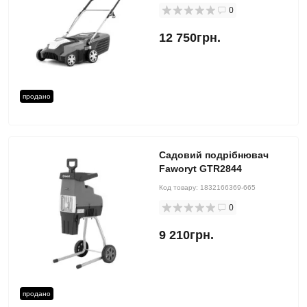
0
12 750грн.
продано
Садовий подрібнювач
Faworyt GTR2844
Код товару:
1832166369-665
0
9 210грн.
продано