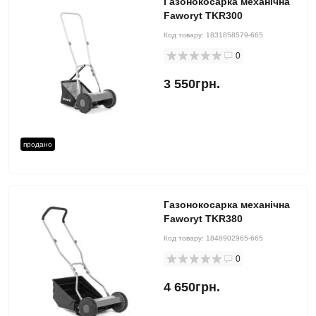
Газонокосарка механічна
Faworyt TKR300
Код товару:
1831858579-665
0
3 550грн.
продано
Газонокосарка механічна
Faworyt TKR380
Код товару:
1848902965-665
0
4 650грн.