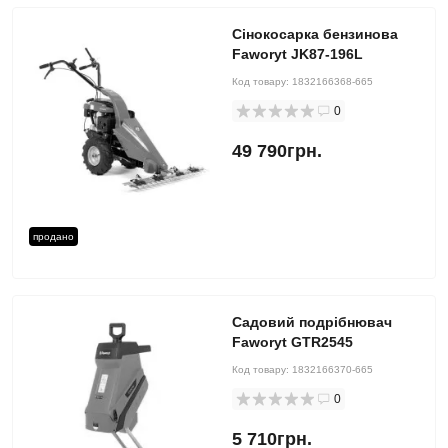
Сінокосарка бензинова
Faworyt JK87-196L
Код товару:
1832166368-665
0
49 790грн.
продано
Садовий подрібнювач
Faworyt GTR2545
Код товару:
1832166370-665
0
5 710грн.