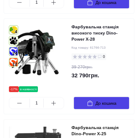
До кошика
Фарбувальна станція
4
високого тиску Dino-
Power X-28
6
Код товару:
61766-713
24
0
12
39 270грн.
32 790грн.
-17%
в наявності
До кошика
Фарбувальна станція
Dino-Power X-25