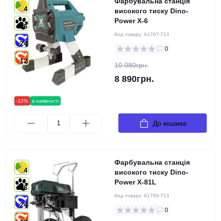
Фарбувальна станція
4
високого тиску Dino-
Power X-6
6
Код товару:
61767-713
24
0
12
10 080грн.
8 890грн.
-12%
в наявності
До кошика
Фарбувальна станція
4
високого тиску Dino-
Power X-81L
6
Код товару:
61769-713
24
0