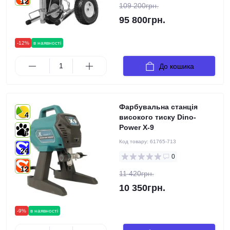
12
109 200грн.
95 800грн.
-12%
в наявності
До кошика
Фарбувальна станція
4
високого тиску Dino-
Power X-9
6
Код товару:
61765-713
24
0
12
11 420грн.
10 350грн.
-9%
в наявності