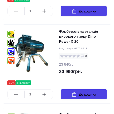
До кошика
Фарбувальна станція
4
високого тиску Dino-
Power X-20
6
Код товару:
61768-713
24
0
12
23 840грн.
20 990грн.
-12%
в наявності
До кошика