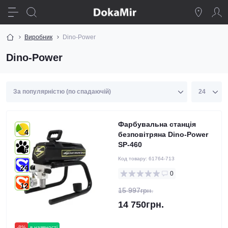
Виробник
Dino-Power
Dino-Power
Фарбувальна станція
4
безповітряна Dino-Power
SP-460
6
Код товару:
61764-713
24
0
12
15 997грн.
14 750грн.
-8%
в наявності