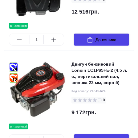
12 516грн.
в наявності
До кошика
Двигун бензиновий
24
Loncin LC1P65FE-2 (4,5 л.
с., вертикальний вал,
12
шпонка 22 мм, євро 5)
Код товару:
24545-624
0
9 172грн.
в наявності