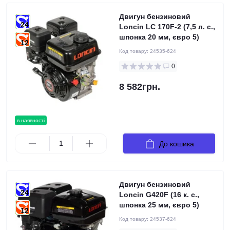
Двигун бензиновий
24
Loncin LC 170F-2 (7,5 л. с.,
шпонка 20 мм, євро 5)
12
Код товару:
24535-624
0
8 582грн.
в наявності
До кошика
Двигун бензиновий
24
Loncin G420F (16 к. с.,
шпонка 25 мм, євро 5)
12
Код товару:
24537-624