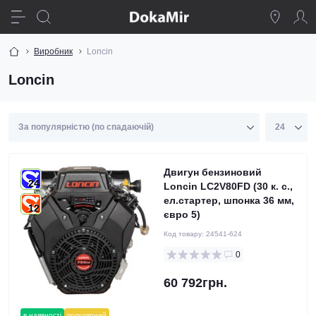
Виробник
Loncin
Loncin
Двигун бензиновий
24
Loncin LC2V80FD (30 к. с.,
ел.стартер, шпонка 36 мм,
12
євро 5)
Код товару:
24541-624
0
60 792грн.
в наявності
популярний