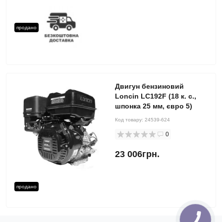
продано
Двигун бензиновий
Loncin LC192F (18 к. с.,
шпонка 25 мм, євро 5)
Код товару:
24539-624
0
23 006грн.
продано