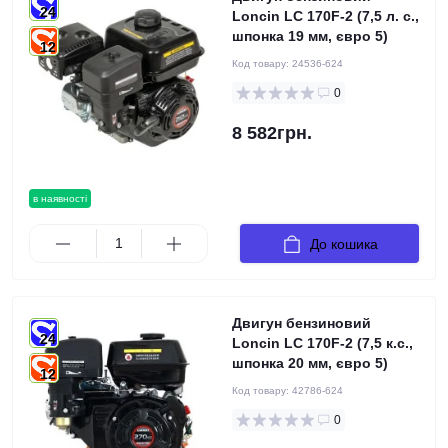
24
Loncin LC 170F-2 (7,5 л. с.,
шпонка 19 мм, євро 5)
12
Код товару:
24536-624
0
8 582грн.
в наявності
До кошика
Двигун бензиновий
24
Loncin LC 170F-2 (7,5 к.с.,
шпонка 20 мм, євро 5)
12
Код товару:
42786-624
0