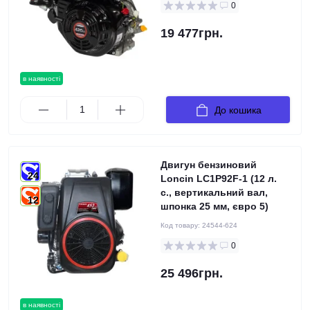
0
19 477грн.
в наявності
До кошика
Двигун бензиновий
24
Loncin LC1P92F-1 (12 л.
с., вертикальний вал,
12
шпонка 25 мм, євро 5)
Код товару:
24544-624
0
25 496грн.
в наявності