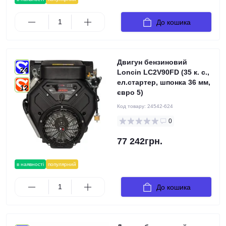
До кошика
Двигун бензиновий
24
Loncin LC2V90FD (35 к. с.,
ел.стартер, шпонка 36 мм,
12
євро 5)
Код товару:
24542-624
0
77 242грн.
в наявності
популярний
До кошика