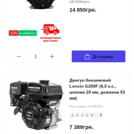
16 926грн.
14 850грн.
-12%
в наявності
До кошика
Двигун бензиновий
Loncin G200F (6,5 к.с.,
шпонка 20 мм, довжина 53
мм)
Код товару:
42789-624
0
7 389грн.