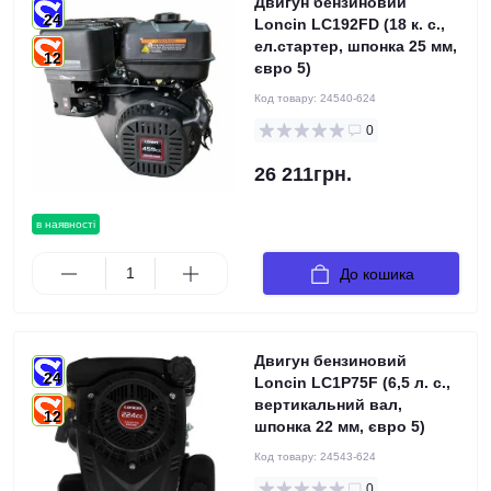
Двигун бензиновий
24
Loncin LC192FD (18 к. с.,
ел.стартер, шпонка 25 мм,
12
євро 5)
Код товару:
24540-624
0
26 211грн.
в наявності
До кошика
Двигун бензиновий
24
Loncin LC1Р75F (6,5 л. с.,
вертикальний вал,
12
шпонка 22 мм, євро 5)
Код товару:
24543-624
0