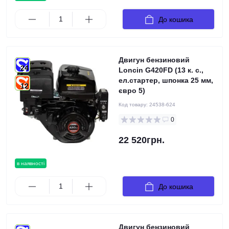
До кошика
Двигун бензиновий
24
Loncin G420FD (13 к. с.,
ел.стартер, шпонка 25 мм,
12
євро 5)
Код товару:
24538-624
0
22 520грн.
в наявності
До кошика
Двигун бензиновий