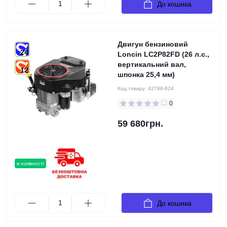
До кошика
Двигун бензиновий
24
Loncin LC2Р82FD (26 л.с.,
вертикальний вал,
12
шпонка 25,4 мм)
Код товару:
42788-624
0
59 680грн.
в наявності
До кошика