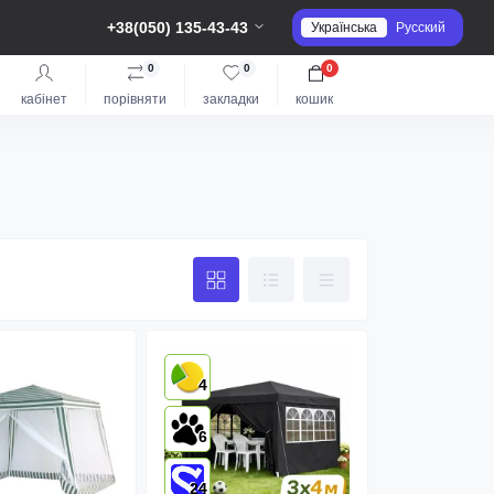
+38(050) 135-43-43
Українська
Русский
0
0
0
кабінет
порівняти
закладки
кошик
4
6
24