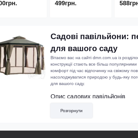
00грн.
499грн.
588гр
Садові павільйони: 
для вашого саду
Вітаємо вас на сайті dmn.com.ua із розділо
конструкції стають все більш популярними с
комфорт під час відпочинку на свіжому по
насолоджуватися природою у будь-яку пого
для вашого саду.
Опис садових павільйонів
Садові павільйони - це каркасні або метале
Розгорнути
створюють затишну атмосферу. Зазвичай 
від дощу і палючих променів сонця. Можн
або без них, що дає можливість створити 
простору.