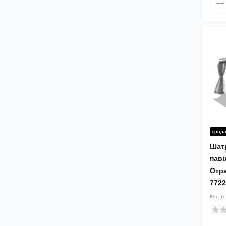
прод
Шат
паві
Отра
7722
Код т