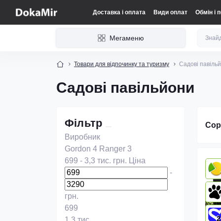
Доставка і оплата
Види оплат
Обмін і 
Мегаменю
Товари для відпочинку та туризму
Садові павіль
Садові павільйони
Фільтр
Сор
Виробник
Gordon
4
Ranger
3
699
-
3,3 тис.
грн.
Ціна
-
грн.
699
2
1,3 тис.