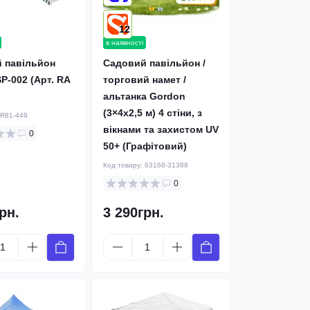
12
в наявності
 павільйон
Садовий павільйон /
P-002 (Арт. RA
торговий намет /
альтанка Gordon
(3×4х2,5 м) 4 стіни, з
R81-449
вікнами та захистом UV
0
50+ (Графітовий)
Код товару:
63168-31388
0
рн.
3 290грн.