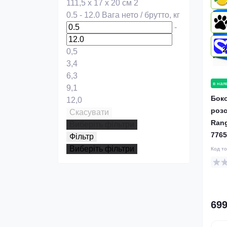
111,5 х 17 х 20 см
2
0.5
-
12.0
Вага нето / брутто, кг
-
2
0,5
3,4
6,3
в ная
9,1
Боко
12,0
розс
Скасувати
Rang
Виберіть фільтри
7765
Фільтр
Виберіть фільтри
Код т
699