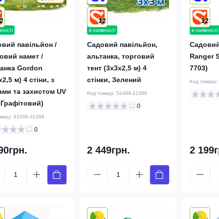
2
12
12
вності
в наявності
в наявності
вий павільйон /
Садовий павільйон,
Садовий
овий намет /
альтанка, торговий
Ranger S
анка Gordon
тент (3x3x2,5 м) 4
7703)
х2,5 м) 4 стіни, з
стінки, Зелений
Код товару:
ами та захистом UV
Код товару:
52489-31388
(Графітовий)
0
овару:
63356-31388
0
90грн.
2 449грн.
2 199г