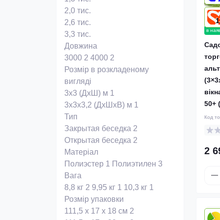
2,0 тис.
1
2,6 тис.
в ная
3,3 тис.
Садо
Довжина
торг
3000
2
4000
2
альт
Розмір в розкладеному
(3×3
вигляді
вікн
3х3 (ДхШ) м
1
50+ 
3х3х3,2 (ДхШхВ) м
1
Тип
Код т
Закрытая беседка
2
Открытая беседка
2
2 6
Матеріал
Полиэстер
1
Полиэтилен
3
Вага
8,8 кг
2
9,95 кг
1
10,3 кг
1
Розмір упаковки
111,5 х 17 х 18 см
2