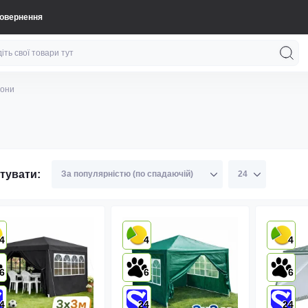
повернення
йони
тувати:
4
4
4
6
6
6
4
24
24