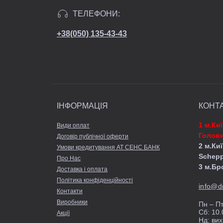
ТЕЛЕФОНИ:
+38(050) 135-43-43
ІНФОРМАЦІЯ
КОНТ
1 м.Ки
Види оплат
Головн
Договір публічної оферти
2 м.Киї
Умови кредитування АТ СЕНС БАНК
Schep
Про Нас
3 м.Бр
Доставка і оплата
Політика конфіденційності
info@d
Контакти
Виробники
Пн – Пт
Сб: 10.
Акції
Нд: вих