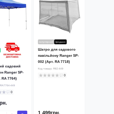
популярний
продано
Шатро для садового
павільйону Ranger SP-
002 (Арт. RA 7718)
ий садовий
Код товару:
R82-449
он Ranger SP-
0
. RA 7764)
RA7764-449
0
рн.
1 499грн.