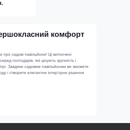
н.
першокласний комфорт
м про садові павільйони! Ці витончені
еред господарів, які цінують зручність і
вітрі. Завдяки садовим павільйонам ви зможете
ду і створити елегантне інтер'єрне рішення
ві конструкції, які прикрашують сад та
вони мають багатосторонню крівлю, що захищає
а вибрати павільйони з фабричними дверима
ідеальний дизайн для вашого особистого