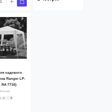
ля садового
она Ranger LP-
. RA 7716)
R78-449
0