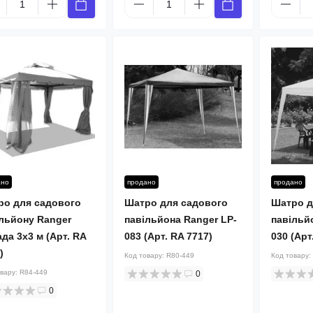
ано
продано
продано
ро для садового
Шатро для садового
Шатро д
льйону Ranger
павільйона Ranger LP-
павільй
да 3х3 м (Арт. RA
083 (Арт. RA 7717)
030 (Арт
)
Код товару:
R80-449
Код товару:
овару:
R84-449
0
0