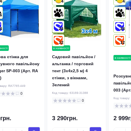
4
4
4
6
6
6
4
24
24
12
12
вності
в наявності
ва стінка для
Садовий павільйон /
в наявності
увного павільйону
альтанка / торговий
er SP-003 (Арт. RA
тент (3x4x2,5 м) 4
Розсувн
)
стінки, з вікнами,
павільй
Зелений
овару:
RA7765-449
003 (Арт
Код товару:
63169-31388
0
Код товару:
0
грн.
3 290грн.
2 999г