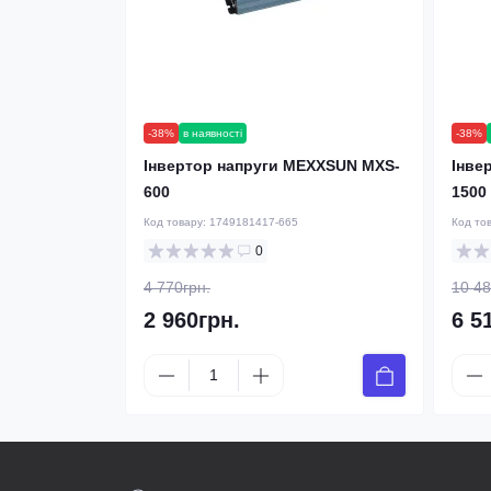
-38%
в наявності
-38%
Інвертор напруги MEXXSUN MXS-
Інве
600
1500
Код товару:
1749181417-665
Код то
0
4 770грн.
10 48
2 960грн.
6 5