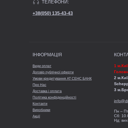
ТЕЛЕФОНИ:
+38(050) 135-43-43
ІНФОРМАЦІЯ
КОНТ
1 м.Ки
Види оплат
Головн
Договір публічної оферти
2 м.Киї
Умови кредитування АТ СЕНС БАНК
Schep
Про Нас
3 м.Бр
Доставка і оплата
Політика конфіденційності
info@d
Контакти
Виробники
Пн – Пт
Сб: 10.
Акції
Нд: вих