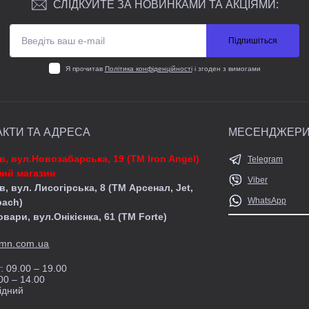
СЛІДКУЙТЕ ЗА НОВИНКАМИ ТА АКЦІЯМИ:
Підпишіться
Я прочитав
Політика конфіденційності
і згоден з вимогами
АКТИ ТА АДРЕСА
МЕСЕНДЖЕР
їв, вул.Новозабарська, 19 (ТМ Iron Angel)
Telegram
ий магазин
Viber
в, вул. Лисогірська, 8 (ТМ Арсенал, Jet,
WhatsApp
pach)
овари, вул.Онікієнка, 61 (ТМ Forte)
mn.com.ua
: 09.00 – 19.00
00 – 14.00
ідний