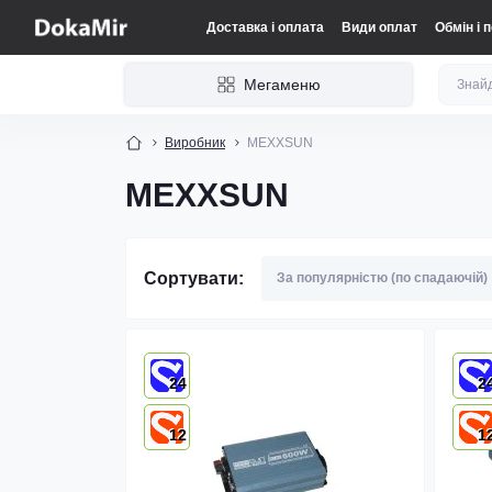
Доставка і оплата
Види оплат
Обмін і 
Мегаменю
Виробник
MEXXSUN
MEXXSUN
Сортувати:
24
2
12
1