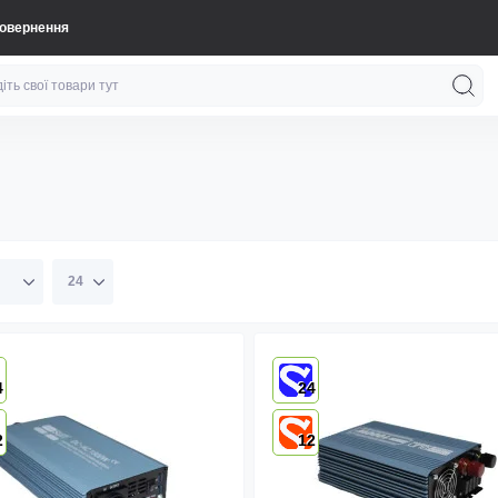
повернення
4
24
2
12