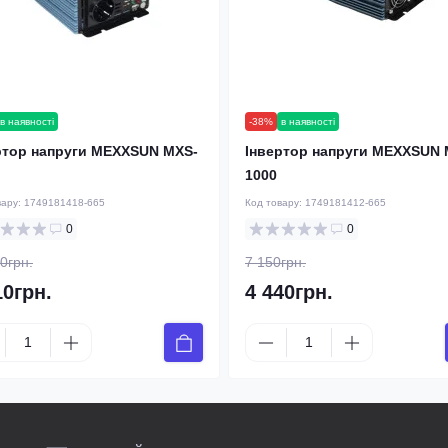
в наявності
-38%
в наявності
ртор напруги MEXXSUN MXS-
Інвертор напруги MEXXSUN 
1000
вару:
1749181418-665
Код товару:
1749181412-665
0
0
0грн.
7 150грн.
10грн.
4 440грн.