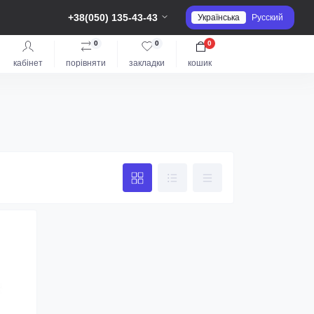
+38(050) 135-43-43
Українська
Русский
0
0
0
кабінет
порівняти
закладки
кошик