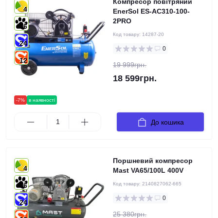
Компресор повітряний
4
EnerSol ES-AC310-100-
2PRO
6
Код товару:
14287-20
24
0
12
19 999грн.
18 599грн.
-7%
в наявності
До кошика
Поршневий компресор
4
Mast VA65/100L 400V
Код товару:
2140827062-665
6
0
24
25 380грн.