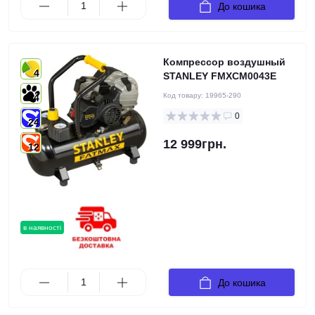
До кошика
Компреcсор воздушный
4
STANLEY FMXCM0043E
Код товару:
19965-290
4
0
24
12 999грн.
12
в наявності
До кошика