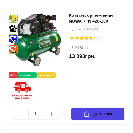
Компресор ремінний
4
NOWA KPN 420-100
Код товару:
1044-04
6
1
24
16 615грн.
12
13 890грн.
-16%
в наявності
популярний
До кошика