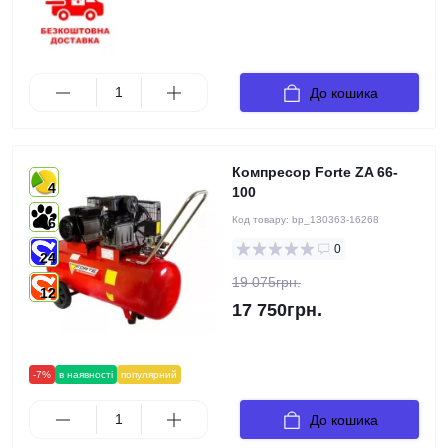
До кошика
Компресор Forte ZA 66-
4
100
Код товару:
bp_130363-16268
6
0
24
19 075грн.
12
17 750грн.
-7%
в наявності
популярний
До кошика