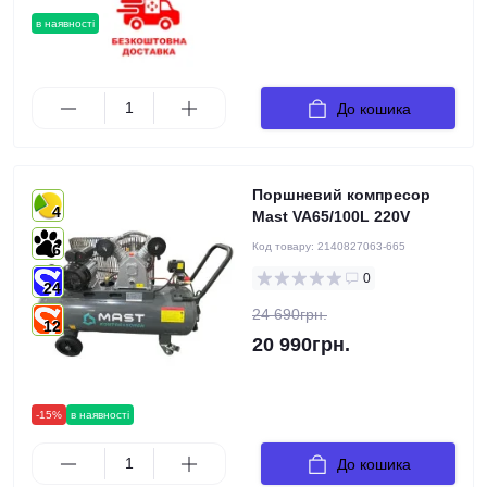
в наявності
До кошика
Поршневий компресор
4
Mast VA65/100L 220V
Код товару:
2140827063-665
6
0
24
24 690грн.
12
20 990грн.
-15%
в наявності
До кошика