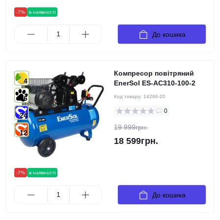
-7%
в наявності
До кошика
Компресор повітряний
4
EnerSol ES-AC310-100-2
Код товару:
14286-20
6
0
24
19 999грн.
12
18 599грн.
-7%
в наявності
До кошика