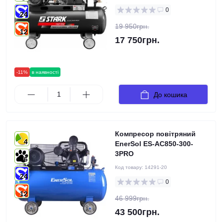
0
24
19 950грн.
12
17 750грн.
-11%
в наявності
До кошика
Компресор повітряний
4
EnerSol ES-AC850-300-
3PRO
6
Код товару:
14291-20
24
0
12
46 999грн.
43 500грн.