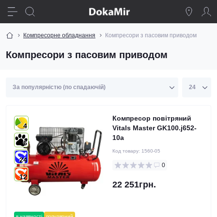
Компресорне обладнання
Компресори з пасовим приводом
Компресори з пасовим приводом
Компресор повітряний
4
Vitals Master GK100.j652-
10a
6
Код товару:
1560-05
24
0
12
22 251грн.
в наявності
популярний