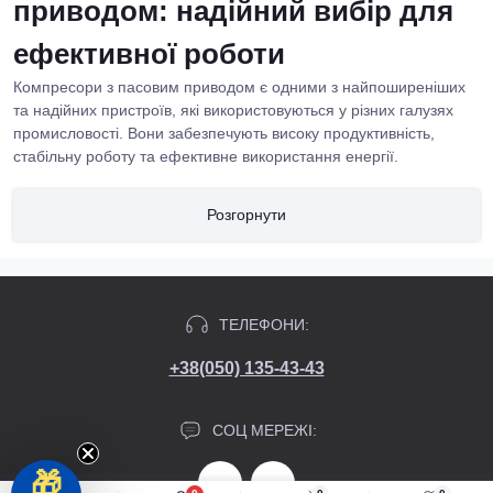
приводом: надійний вибір для
ефективної роботи
Компресори з пасовим приводом є одними з найпоширеніших
та надійних пристроїв, які використовуються у різних галузях
промисловості. Вони забезпечують високу продуктивність,
стабільну роботу та ефективне використання енергії.
Розглянемо деякі особливості та переваги компресорів з
пасовим приводом і чому вони є найкращим вибором для
Розгорнути
вашого бізнесу.
Особливості компресорів з пасовим
приводом
ТЕЛЕФОНИ:
Компресори з пасовим приводом відрізняються своєю
+38(050) 135-43-43
конструкцією та принципом роботи. У них використовується
передача потужності від двигуна до компресора за допомогою
ременя, що дозволяє постійно регулювати швидкість роботи
СОЦ МЕРЕЖІ:
компресора та ефективно використовувати енергію.
🎁
Особливістю компресорів з пасовим приводом є їхня гнучкість