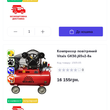
До кошика
Компресор повітряний
4
Vitals GK50.j65v2-8a
Код товару:
1505-05
6
0
24
16 155грн.
12
в наявності
популярний