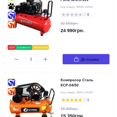
Код товару:
38665-16268
6
0
24
32 553грн.
12
24 990грн.
-23%
в наявності
популярний
До кошика
Компресор Сталь
24
КСР-04/50
Код товару:
38651-16268
12
1
18 460грн.
15 350грн.