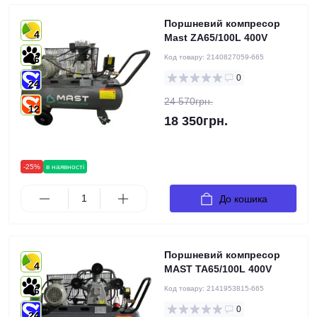
Поршневий компресор
4
Mast ZA65/100L 400V
Код товару:
2140827059-665
6
0
24
24 570грн.
12
18 350грн.
-25%
в наявності
До кошика
Поршневий компресор
4
MAST TA65/100L 400V
Код товару:
2141953815-665
6
0
24