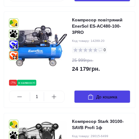
Компресор повітряний
4
EnerSol ES-AC480-100-
3PRO
6
Код товару:
14289-20
24
0
12
25 999грн.
24 179грн.
-7%
в наявності
До кошика
Компресор Stark 30100-
4
SAVB Profi 1ф
Код товару:
29015-6499
6