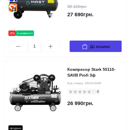
30 110грн.
12
27 690грн.
-8%
в наявності
До кошика
Компресор Stark 55110-
SAVB Profi 3ф
Код товару:
29016-6499
0
26 990грн.
продано