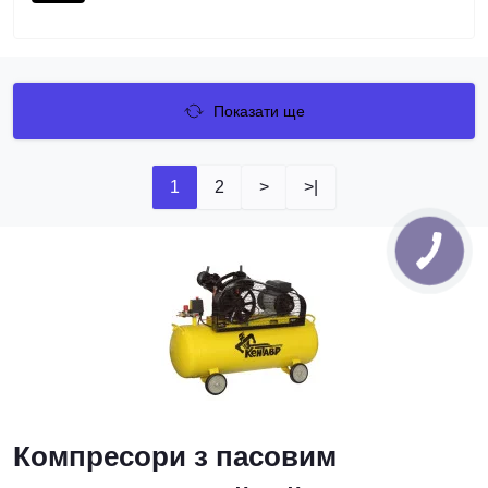
Показати ще
1
2
>
>|
Компресори з пасовим