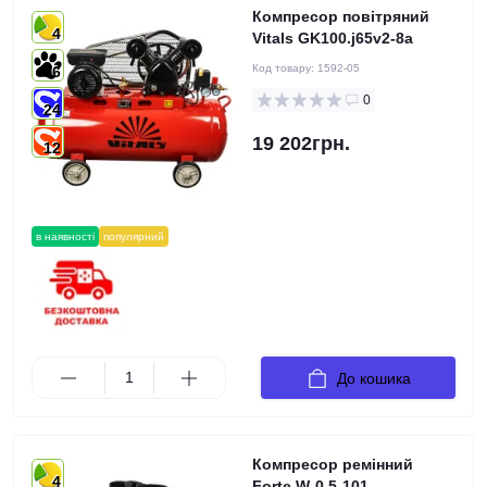
Компресор повітряний
4
Vitals GK100.j65v2-8a
Код товару:
1592-05
6
0
24
19 202грн.
12
в наявності
популярний
До кошика
Компресор ремінний
4
Forte W-0.5-101