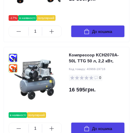
-17%
в наявності
популярний
До кошика
Компрессор KCH2070A-
24
50L TTG 50 л, 2,2 кВт,
Код товару:
40968-19716
12
0
16 595грн.
в наявності
популярний
До кошика