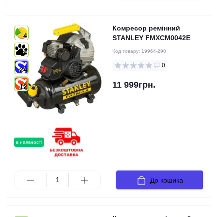
Комресор ремінний
4
STANLEY FMXCM0042E
Код товару:
19964-290
4
0
24
11 999грн.
12
в наявності
До кошика