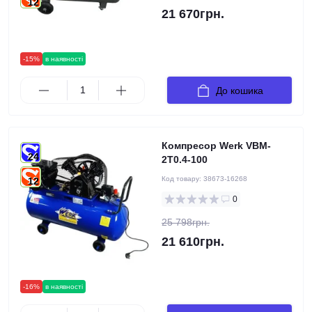
12
21 670грн.
-15%
в наявності
До кошика
Компресор Werk VBM-
24
2T0.4-100
Код товару:
38673-16268
12
0
25 798грн.
21 610грн.
-16%
в наявності