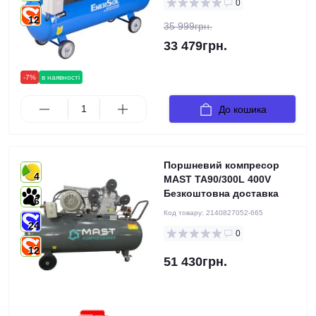
0
12
35 999грн.
33 479грн.
-7%
в наявності
До кошика
Поршневий компресор
4
MAST TA90/300L 400V
Безкоштовна доставка
6
Код товару:
2140827052-665
24
0
12
51 430грн.