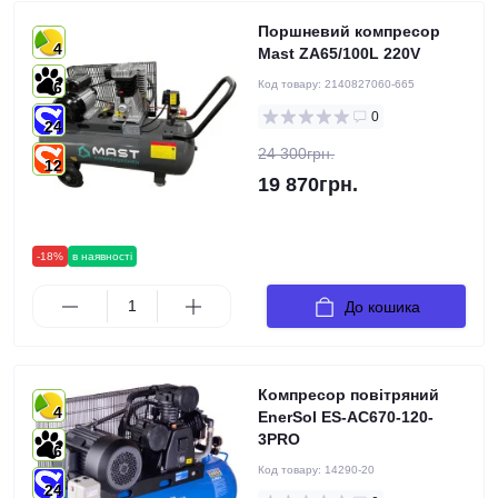
Поршневий компресор
4
Mast ZA65/100L 220V
Код товару:
2140827060-665
6
0
24
24 300грн.
12
19 870грн.
-18%
в наявності
До кошика
Компресор повітряний
4
EnerSol ES-AC670-120-
3PRO
6
Код товару:
14290-20
24