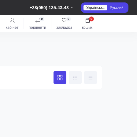
+38(050) 135-43-43
Українська
Русский
0
0
0
кабінет
порівняти
закладки
кошик