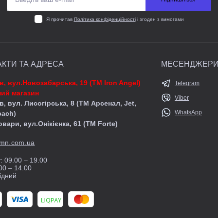
Я прочитав
Політика конфіденційності
і згоден з вимогами
АКТИ ТА АДРЕСА
МЕСЕНДЖЕР
їв, вул.Новозабарська, 19 (ТМ Iron Angel)
Telegram
ий магазин
Viber
в, вул. Лисогірська, 8 (ТМ Арсенал, Jet,
WhatsApp
pach)
овари, вул.Онікієнка, 61 (ТМ Forte)
mn.com.ua
: 09.00 – 19.00
00 – 14.00
ідний