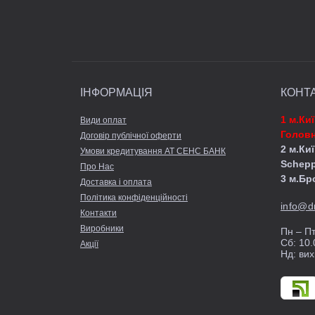
ІНФОРМАЦІЯ
КОНТ
1 м.Ки
Види оплат
Головн
Договір публічної оферти
2 м.Киї
Умови кредитування АТ СЕНС БАНК
Schep
Про Нас
3 м.Бр
Доставка і оплата
Політика конфіденційності
info@d
Контакти
Виробники
Пн – Пт
Сб: 10.
Акції
Нд: вих