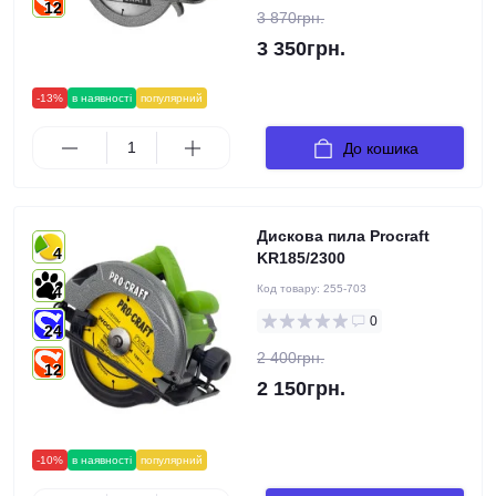
12
3 870грн.
3 350грн.
-13%
в наявності
популярний
До кошика
Дискова пила Procraft
4
KR185/2300
Код товару:
255-703
4
0
24
2 400грн.
12
2 150грн.
-10%
в наявності
популярний