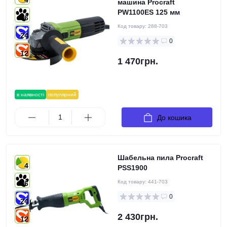
4
машина Procraft
PW1100ES 125 мм
6
Код товару:
288-703
24
0
12
1 470грн.
в наявності
популярний
До кошика
Шабельна пила Procraft
4
PSS1900
Код товару:
441-703
6
0
24
2 430грн.
12