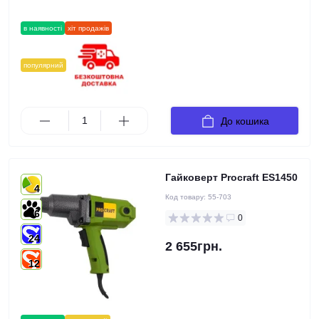
в наявності
хіт продажів
популярний
До кошика
Гайковерт Procraft ES1450
4
Код товару:
55-703
6
0
24
2 655грн.
12