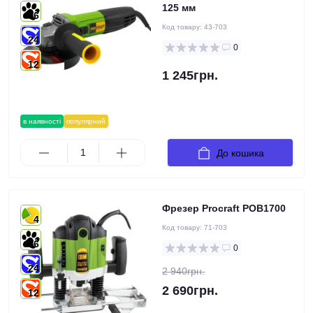
125 мм
6
Код товару:
43-703
24
0
12
1 245грн.
в наявності
популярний
До кошика
Фрезер Procraft POB1700
4
Код товару:
71-703
6
0
24
2 940грн.
2 690грн.
12