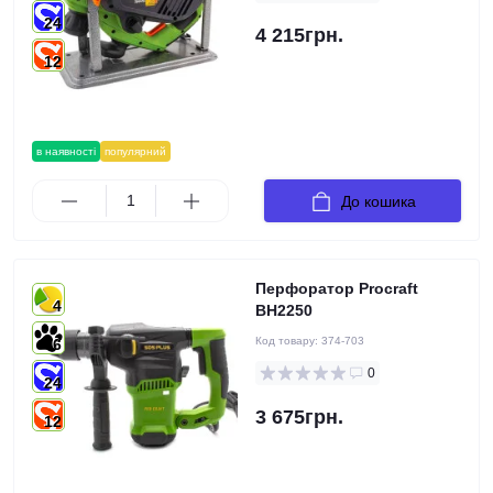
24
4 215грн.
12
в наявності
популярний
До кошика
Перфоратор Procraft
4
BH2250
Код товару:
374-703
6
0
24
3 675грн.
12