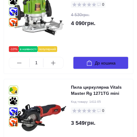
6
0
24
4 530грн.
4 090грн.
12
-10%
в наявності
популярний
До кошика
Пила циркулярна Vitals
4
Master Rg 1271TG mini
Код товару:
1411-05
6
0
24
3 549грн.
12