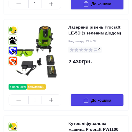
До кошика
Лазерний рівень Procraft
4
LE-5D (з зеленим діодом)
Код товару:
217-703
6
0
24
2 430грн.
12
в наявності
популярний
До кошика
Кутошліфувальна
4
машина Procraft PW1100