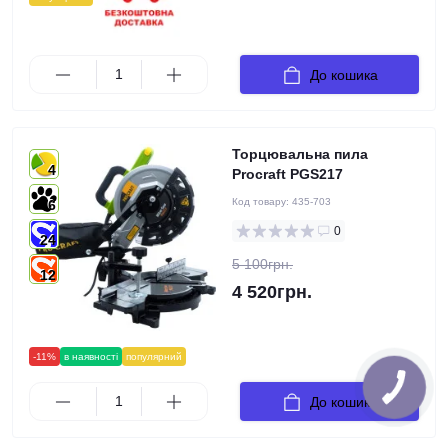
До кошика
Торцювальна пила
4
Procraft PGS217
Код товару:
435-703
6
0
24
5 100грн.
12
4 520грн.
-11%
в наявності
популярний
До кошика