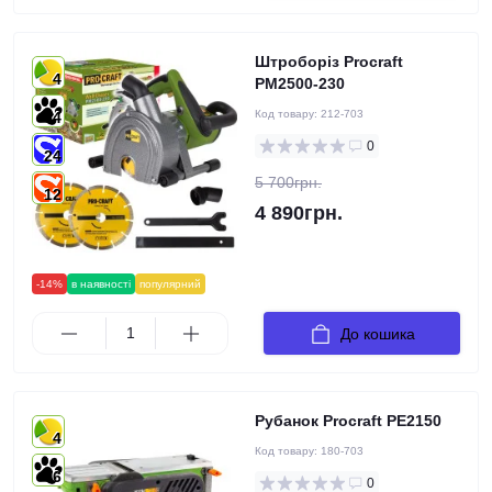
Штроборіз Procraft
4
PM2500-230
Код товару:
212-703
4
0
24
5 700грн.
12
4 890грн.
-14%
в наявності
популярний
До кошика
Рубанок Procraft PE2150
4
Код товару:
180-703
6
0