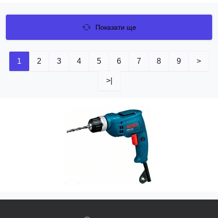
Показати ще
1
2
3
4
5
6
7
8
9
>
>|