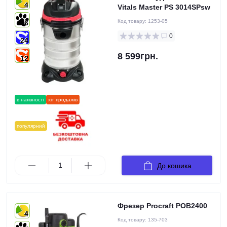
4
Vitals Master PS 3014SPsw
Код товару:
1253-05
6
0
24
8 599грн.
12
в наявності
хіт продажів
популярний
До кошика
Фрезер Procraft POB2400
4
Код товару:
135-703