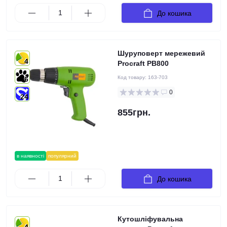
До кошика
Шуруповерт мережевий
4
Procraft PB800
Код товару:
163-703
6
0
24
855грн.
в наявності
популярний
До кошика
Кутошліфувальна