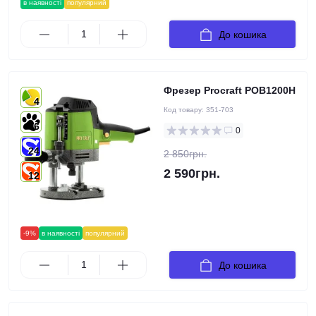
в наявності
популярний
До кошика
Фрезер Procraft POB1200H
4
Код товару:
351-703
6
0
24
2 850грн.
2 590грн.
12
-9%
в наявності
популярний
До кошика