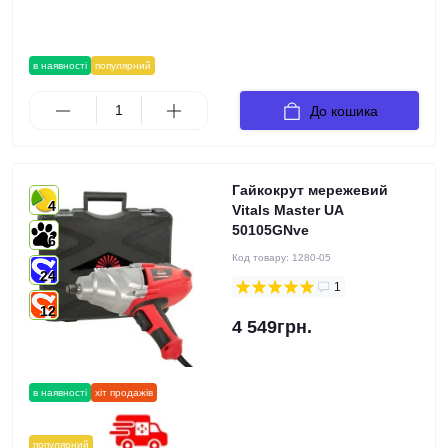
в наявності
популярний
До кошика
Гайкокрут мережевий
4
Vitals Master UA
50105GNve
6
Код товару:
1280-05
24
1
12
4 549грн.
в наявності
хіт продажів
популярний