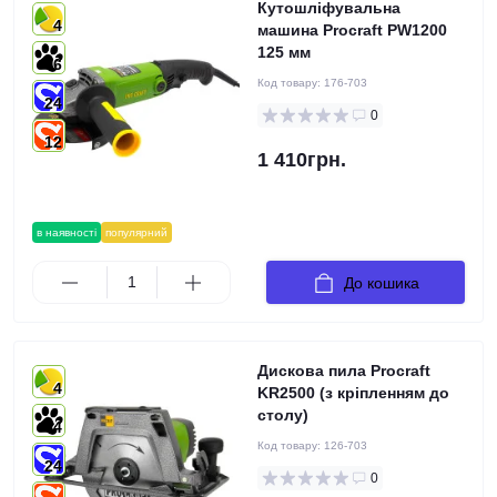
Кутошліфувальна
4
машина Procraft PW1200
125 мм
6
Код товару:
176-703
24
0
12
1 410грн.
в наявності
популярний
До кошика
Дискова пила Procraft
4
KR2500 (з кріпленням до
столу)
4
Код товару:
126-703
24
0