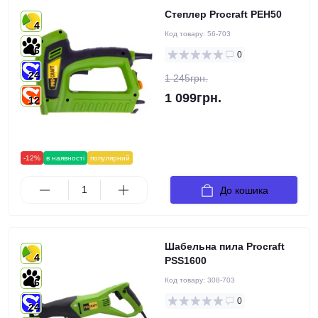
Степлер Procraft PEH50
4
Код товару:
56-703
6
0
24
1 245грн.
1 099грн.
12
-12%
в наявності
популярний
До кошика
Шабельна пила Procraft
4
PSS1600
Код товару:
308-703
6
0
24