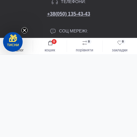
ТЕЛЕФОНИ:
+38(050) 135-43-43
СОЦ МЕРЕЖІ:
🎁
0
0
0
ТИСНИ
каталог
кошик
порівняти
закладки
Каталог
СЛІДКУЙТЕ ЗА НОВИНКАМИ ТА АКЦІЯМИ:
Акумуляторний інструмент
Підпишіться
Я прочитав
Політика конфіденційності
і згоден з вимогами
Електроінструмент
ІНФОРМАЦІЯ
Садова техніка
Види оплат
КОНТАКТИ ТА АДРЕСА
Договір публічної оферти
Мотоблоки та мотокультиватори