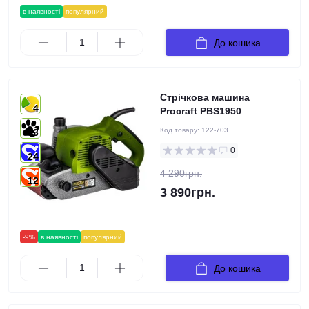
в наявності
популярний
До кошика
Стрічкова машина
4
Procraft PBS1950
Код товару:
122-703
3
0
24
4 290грн.
12
3 890грн.
-9%
в наявності
популярний
До кошика