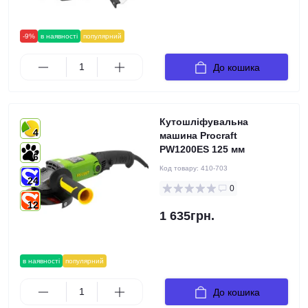
-9%
в наявності
популярний
До кошика
Кутошліфувальна
4
машина Procraft
PW1200ES 125 мм
6
Код товару:
410-703
24
0
12
1 635грн.
в наявності
популярний
До кошика