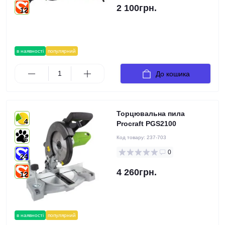
2 100грн.
12
в наявності
популярний
До кошика
Торцювальна пила
4
Procraft PGS2100
Код товару:
237-703
6
0
24
4 260грн.
12
в наявності
популярний