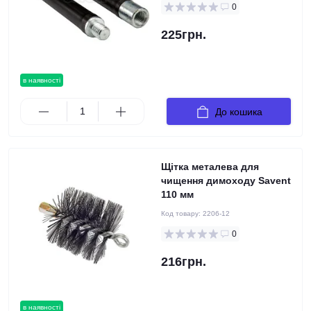
0
225грн.
в наявності
До кошика
Щітка металева для
чищення димоходу Savent
110 мм
Код товару:
2206-12
0
216грн.
в наявності