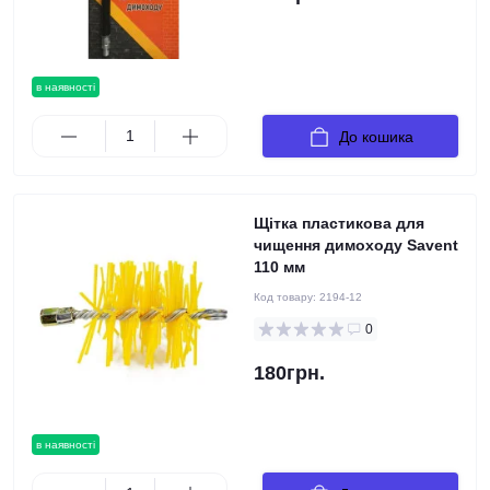
в наявності
До кошика
Щітка пластикова для
чищення димоходу Savent
110 мм
Код товару:
2194-12
0
180грн.
в наявності