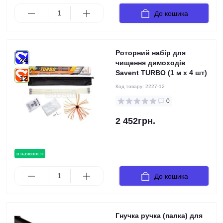
До кошика
Роторний набір для
24
чищення димоходів
Savent TURBO (1 м х 4 шт)
12
Код товару:
2227-12
0
2 452грн.
в наявності
До кошика
Гнучка ручка (палка) для