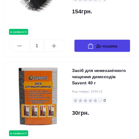
154грн.
в наявності
До кошика
Засіб для немеханічного
чищення димоходів
Savent 40 г
Код товару:
2244-12
0
30грн.
в наявності