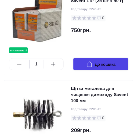
Savent 1 кг (25 шт х 40 г)
Код товару:
2245-12
0
750грн.
в наявності
До кошика
Щітка металева для
чищення димоходу Savent
100 мм
Код товару:
2205-12
0
209грн.