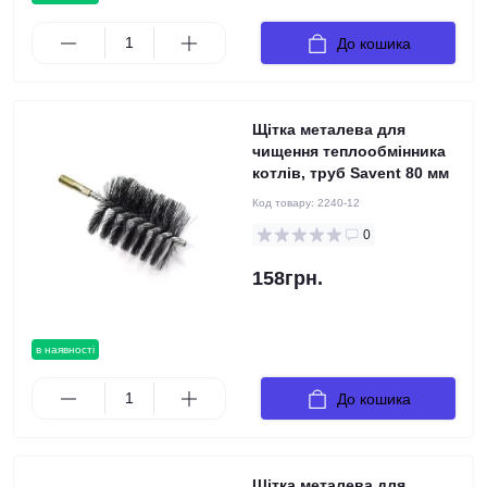
До кошика
Щітка металева для
чищення теплообмінника
котлів, труб Savent 80 мм
Код товару:
2240-12
0
158грн.
в наявності
До кошика
Щітка металева для