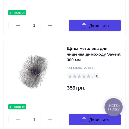
в наявності
До кошика
Щітка металева для
чищення димоходу Savent
300 мм
Код товару:
2216-12
0
359грн.
КНОПКА
в наявності
ЗВ'ЯЗКУ
До кошика