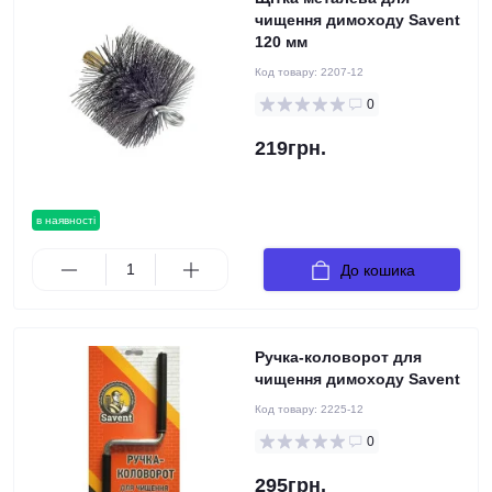
чищення димоходу Savent
120 мм
Код товару:
2207-12
0
219грн.
в наявності
До кошика
Ручка-коловорот для
чищення димоходу Savent
Код товару:
2225-12
0
295грн.