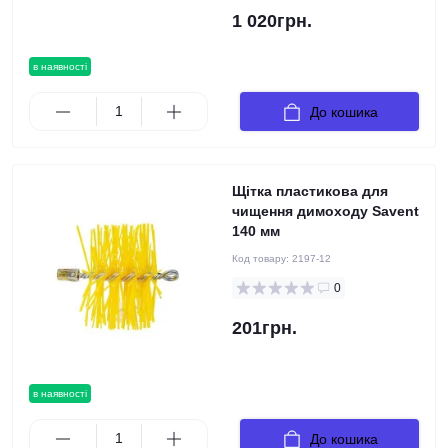
1 020грн.
в наявності
До кошика
Щітка пластикова для
чищення димоходу Savent
140 мм
Код товару:
2197-12
0
201грн.
в наявності
До кошика