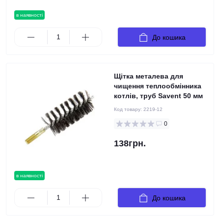
в наявності
До кошика
Щітка металева для
чищення теплообмінника
котлів, труб Savent 50 мм
Код товару:
2219-12
0
138грн.
в наявності
До кошика