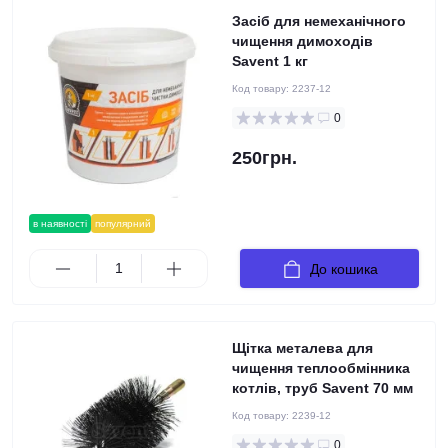
Засіб для немеханічного
чищення димоходів
Savent 1 кг
Код товару:
2237-12
0
250грн.
в наявності
популярний
До кошика
Щітка металева для
чищення теплообмінника
котлів, труб Savent 70 мм
Код товару:
2239-12
0