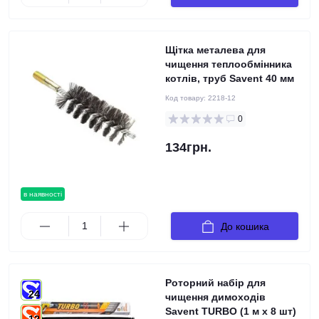
Щітка металева для
чищення теплообмінника
котлів, труб Savent 40 мм
Код товару:
2218-12
0
134грн.
в наявності
До кошика
Роторний набір для
24
чищення димоходів
Savent TURBO (1 м х 8 шт)