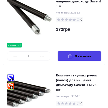
чищення димоходу Savent
1 м
Код товару:
2221-12
0
172грн.
в наявності
До кошика
Комплект гнучких ручок
24
(палок) для чищення
димоходу Savent 1 м x 6
12
шт
Код товару:
2223-12
0