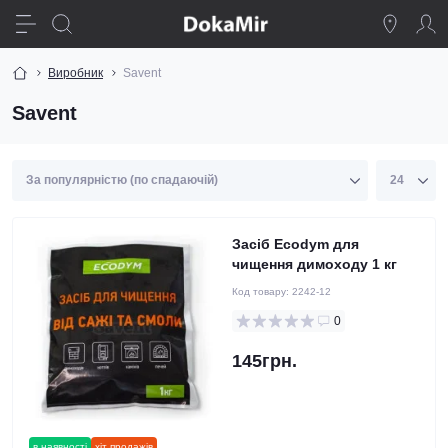
Виробник
Savent
Savent
Засіб Ecodym для
чищення димоходу 1 кг
Код товару:
2242-12
0
145грн.
в наявності
хіт продажів