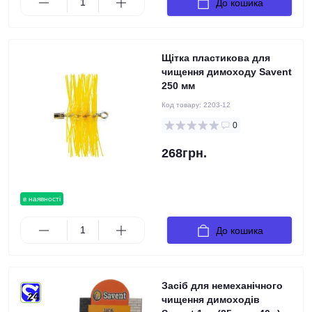
До кошика
Щітка пластикова для
чищення димоходу Savent
250 мм
Код товару:
2203-12
0
268грн.
в наявності
До кошика
Засіб для немеханічного
24
чищення димоходів