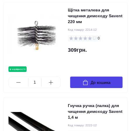
Щітка металева для
чищення димоходу Savent
220 мм
Код товару:
2214-12
0
309грн.
в наявності
До кошика
Гнучка ручка (палка) для
чищення димоходу Savent
1,4 м
Код товару:
2222-12