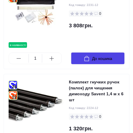
12
Код товару:
2231-12
0
3 808грн.
в наявності
До кошика
Комплект гнучких ручок
24
(палок) для чищення
димоходу Savent 1,4 м x 6
12
шт
Код товару:
2224-12
0
1 320грн.