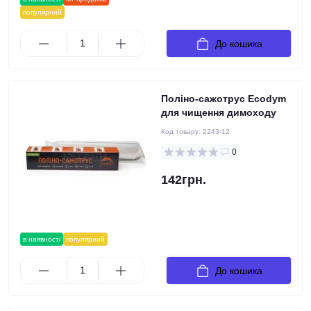
популярний
До кошика
Поліно-сажотрус Ecodym
для чищення димоходу
Код товару:
2243-12
0
142грн.
в наявності
популярний
До кошика