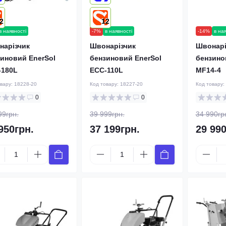
2
12
в наявності
-7%
в наявності
-14%
в на
нарізчик
Швонарізчик
Швонарі
иновий EnerSol
бензиновий EnerSol
бензино
-180L
ECC-110L
MF14-4
овару:
18228-20
Код товару:
18227-20
Код товару:
0
0
99грн.
39 999грн.
34 990гр
950грн.
37 199грн.
29 990