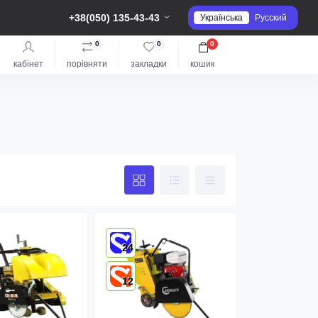
+38(050) 135-43-43
Українська
Русский
0
0
0
кабінет
порівняти
закладки
кошик
24
12