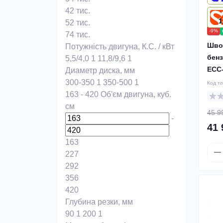
42 тис.
1
52 тис.
-9%
74 тис.
Шво
Потужність двигуна, К.С. / кВт
бенз
5,5/4,0
1
11,8/9,6
1
ECC
Диаметр диска, мм
300-350
1
350-500
1
Код т
163
-
420
Об'єм двигуна, куб.
см
45 9
-
41 
163
227
292
356
420
Глубина резки, мм
90
1
200
1