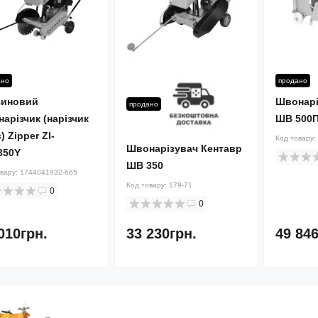
ано
продано
зиновий
Швонарі
продано
арізчик (нарізчик
ШВ 500
) Zipper ZI-
Код товару:
Швонарізувач Кентавр
350Y
ШВ 350
овару:
1744041932-665
Код товару:
179-71
0
0
010грн.
33 230грн.
49 846