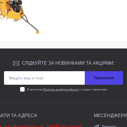
СЛІДКУЙТЕ ЗА НОВИНКАМИ ТА АКЦІЯМИ:
Підпишіться
Я прочитав
Політика конфіденційності
і згоден з вимогами
АКТИ ТА АДРЕСА
МЕСЕНДЖЕР
їв, вул.Новозабарська, 19 (ТМ Iron Angel)
Telegram