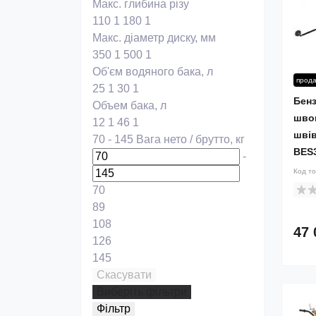
Макс. глибина різу
110
1
180
1
Макс. діаметр диску, мм
350
1
500
1
Об'єм водяного бака, л
прод
25
1
30
1
Бен
Объем бака, л
швон
12
1
46
1
швів
70
-
145
Вага нето / брутто, кг
BES
-
Код т
70
89
108
47 
126
145
Скасувати
Виберіть фільтри
Фільтр