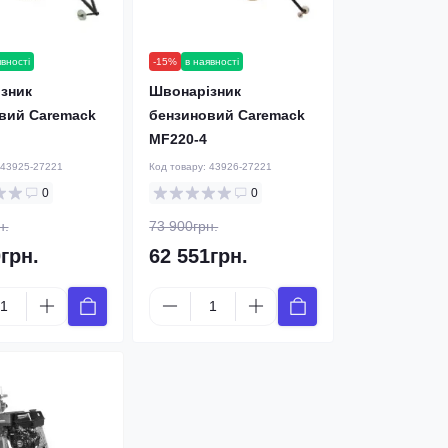
явності
-15%
в наявності
зник
Швонарізник
вий Caremack
бензиновий Caremack
MF220-4
43925-27221
Код товару:
43926-27221
0
0
н.
73 900грн.
грн.
62 551грн.