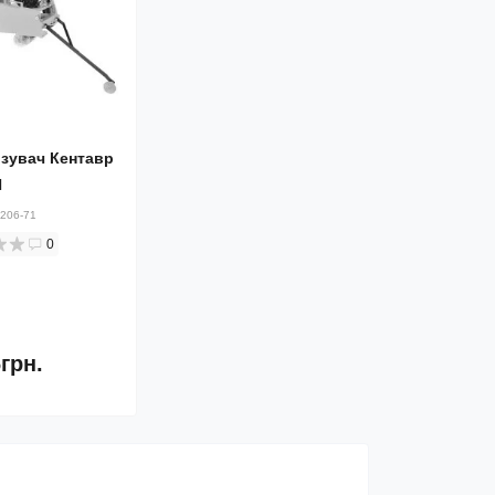
зувач Кентавр
П
206-71
0
грн.