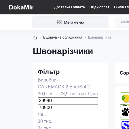
Доставка і оплата
Види оплат
Обмін і 
Мегаменю
Будівельне обладнання
Швонарізчики
Швонарізчики
Фільтр
Сор
Виробник
CAREMACK
2
EnerSol
2
30,0 тис.
-
73,9 тис.
грн.
Ціна
-
грн.
30 тис.
2
34 тис.