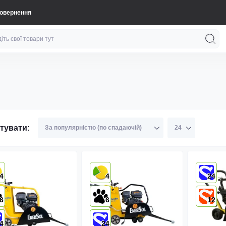
повернення
тувати:
4
4
24
6
6
12
4
24