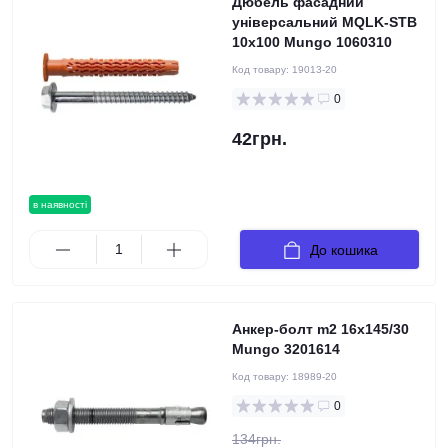
Дюбель фасадний
універсальний MQLK-STB
10x100 Mungo 1060310
Код товару:
19013-20
0
42грн.
в наявності
До кошика
Анкер-болт m2 16х145/30
Mungo 3201614
Код товару:
18989-20
0
134грн.