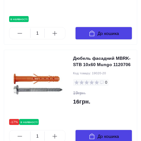
в наявності
До кошика
Дюбель фасадний MBRK-
STB 10х60 Mungo 1120706
Код товару:
19020-20
0
19грн.
16грн.
-17%
в наявності
До кошика