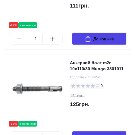
111грн.
-17%
в наявності
До кошика
Анкерний болт m2r
10х110/30 Mungo 3301011
Код товару:
18992-20
0
151грн.
125грн.
-17%
в наявності