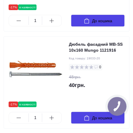
-17%
в наявності
До кошика
Дюбель фасадний MB-SS
10х160 Mungo 1121916
Код товару:
19033-20
0
48грн.
40грн.
-17%
в наявності
До кошика