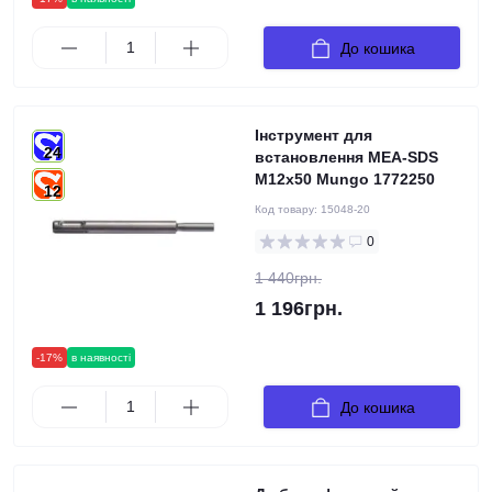
До кошика
Інструмент для
24
встановлення MEA-SDS
M12x50 Mungo 1772250
12
Код товару:
15048-20
0
1 440грн.
1 196грн.
-17%
в наявності
До кошика