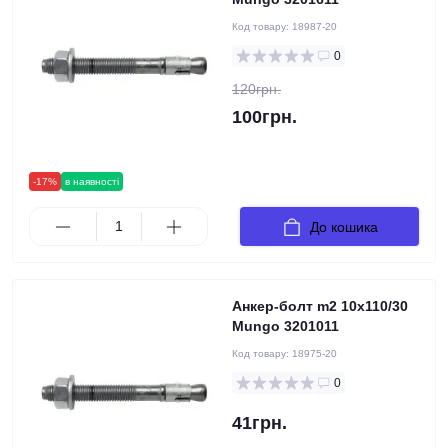
Код товару:
18987-20
0
120грн.
100грн.
-17%
в наявності
До кошика
Анкер-болт m2 10х110/30
Mungo 3201011
Код товару:
18975-20
0
41грн.