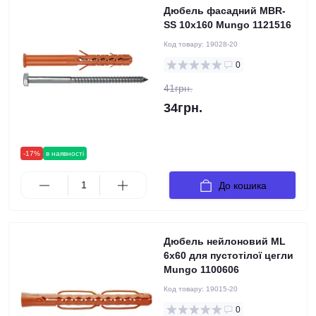
Дюбель фасадний MBR-
SS 10х160 Mungo 1121516
Код товару:
19028-20
0
41грн.
34грн.
-17%
в наявності
До кошика
Дюбель нейлоновий ML
6x60 для пустотілої цегли
Mungo 1100606
Код товару:
19015-20
0