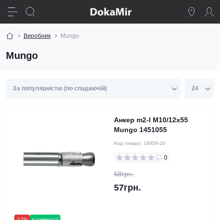
Виробник
Mungo
Mungo
Анкер m2-I M10/12x55
Mungo 1451055
Код товару:
18959-20
0
68грн.
57грн.
-17%
в наявності