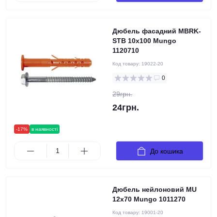
Дюбель фасадний MBRK-
STB 10х100 Mungo
1120710
Код товару:
19022-20
0
29грн.
24грн.
-17%
в наявності
До кошика
Дюбель нейлоновий MU
12x70 Mungo 1011270
Код товару:
19001-20