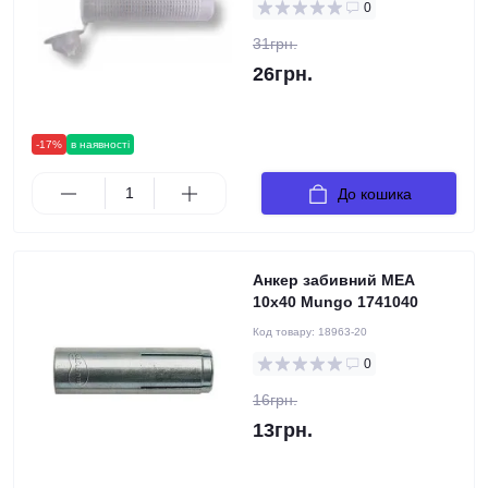
0
31грн.
26грн.
-17%
в наявності
До кошика
Анкер забивний MEA
10x40 Mungo 1741040
Код товару:
18963-20
0
16грн.
13грн.