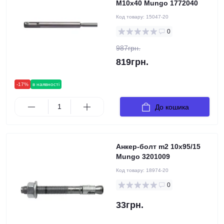
M10x40 Mungo 1772040
Код товару:
15047-20
0
987грн.
819грн.
-17%
в наявності
До кошика
Анкер-болт m2 10х95/15
Mungo 3201009
Код товару:
18974-20
0
33грн.