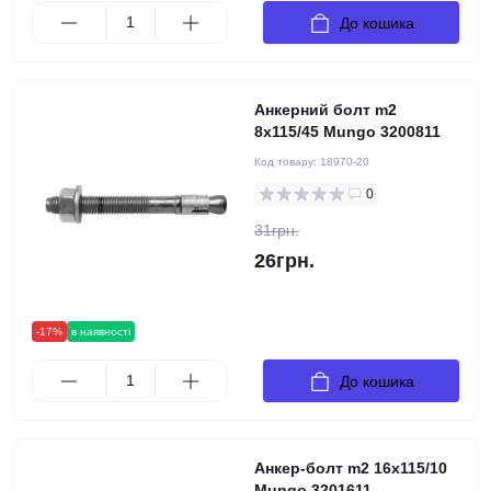
До кошика
Анкерний болт m2
8х115/45 Mungo 3200811
Код товару:
18970-20
0
31грн.
26грн.
-17%
в наявності
До кошика
Анкер-болт m2 16х115/10
Mungo 3201611