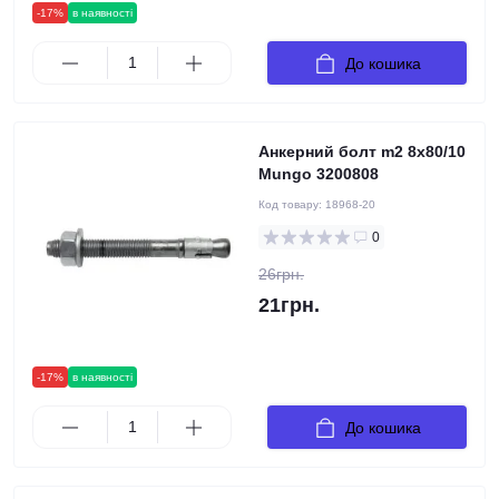
-17%
в наявності
До кошика
Анкерний болт m2 8х80/10
Mungo 3200808
Код товару:
18968-20
0
26грн.
21грн.
-17%
в наявності
До кошика