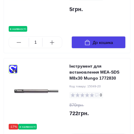
5грн.
в наявності
До кошика
Інструмент для
24
встановлення MEA-SDS
M8x30 Mungo 1772830
Код товару:
15049-20
0
870грн.
722грн.
-17%
в наявності