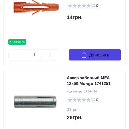
0
14грн.
в наявності
До кошика
Анкер забивний MEA
12x50 Mungo 1741251
Код товару:
18964-20
0
31грн.
26грн.