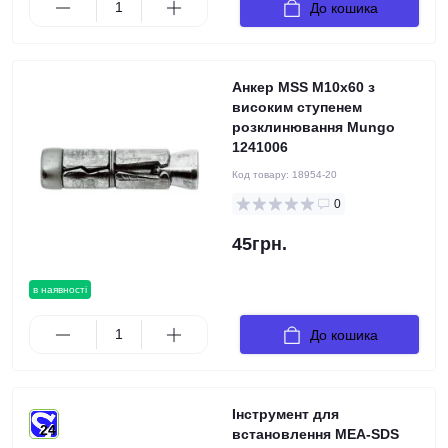
До кошика
Анкер MSS M10x60 з
високим ступенем
розклинювання Mungo
1241006
Код товару:
18954-20
0
45грн.
в наявності
До кошика
Інструмент для
24
встановлення MEA-SDS