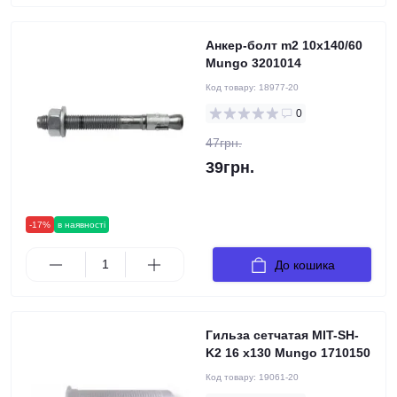
Анкер-болт m2 10х140/60
Mungo 3201014
Код товару:
18977-20
0
47грн.
39грн.
-17%
в наявності
До кошика
Гильза сетчатая MIT-SH-
K2 16 x130 Mungo 1710150
Код товару:
19061-20