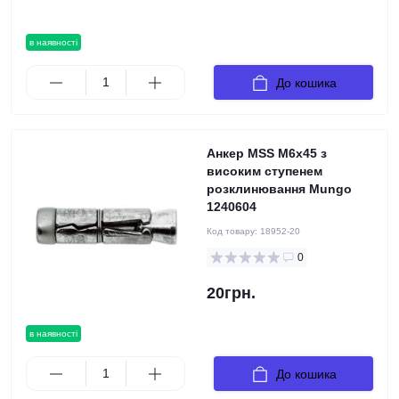
в наявності
До кошика
Анкер MSS M6x45 з
високим ступенем
розклинювання Mungo
1240604
Код товару:
18952-20
0
20грн.
в наявності
До кошика