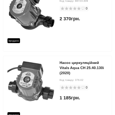
Код товару:
88723-309
0
2 370грн.
продано
Насос циркуляційний
Vitals Aqua CH 25.40.130i
(2020)
Код товару:
376-02
0
1 185грн.
продано