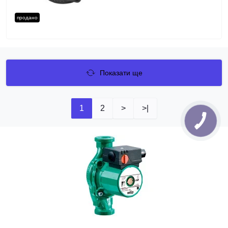
продано
Показати ще
1
2
>
>|