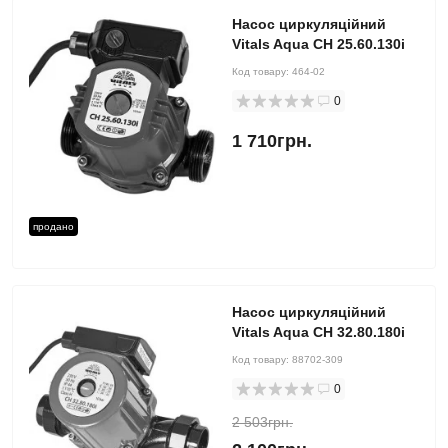
Насос циркуляційний
Vitals Aqua CH 25.60.130i
Код товару:
464-02
0
1 710грн.
продано
Насос циркуляційний
Vitals Aqua CH 32.80.180i
Код товару:
88702-309
0
2 503грн.