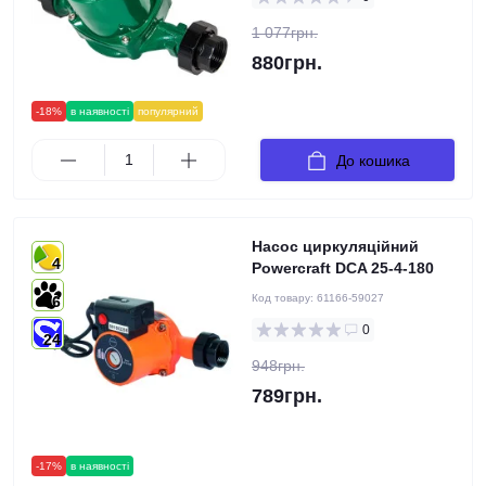
1 077грн.
880грн.
-18%
в наявності
популярний
До кошика
Насос циркуляційний
4
Powercraft DCA 25-4-180
Код товару:
61166-59027
6
0
24
948грн.
789грн.
-17%
в наявності