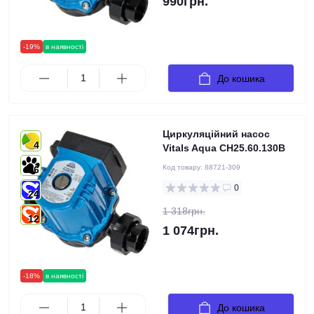
990грн.
-19%
в наявності
До кошика
Циркуляційний насос
4
Vitals Aqua CH25.60.130B
Код товару:
88721-309
6
0
24
1 318грн.
12
1 074грн.
-18%
в наявності
До кошика