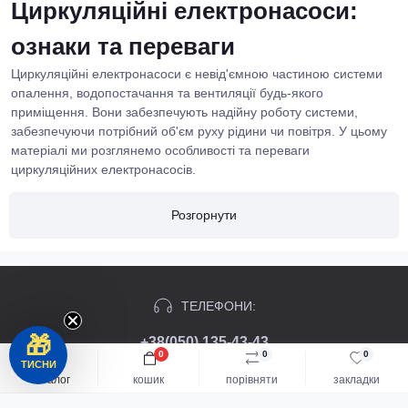
Циркуляційні електронасоси:
ознаки та переваги
Циркуляційні електронасоси є невід'ємною частиною системи
опалення, водопостачання та вентиляції будь-якого
приміщення. Вони забезпечують надійну роботу системи,
забезпечуючи потрібний об'єм руху рідини чи повітря. У цьому
матеріалі ми розглянемо особливості та переваги
циркуляційних електронасосів.
Особливості циркуляційних електронасосів
Розгорнути
Циркуляційні електронасоси є компактними та ефективними
пристроями, які працюють на основі електричного приводу.
Вони оснащені ротором з магнітом, який створює магнітне поле
та рухає рідину по системі. Завдяки цьому, циркуляційні
ТЕЛЕФОНИ:
електронасоси забезпечують високу продуктивність та надійну
🎁
роботу системи в будь-яких умовах.
+38(050) 135-43-43
0
0
0
ТИСНИ
Одною з важливих особливостей циркуляційних електронасосів
каталог
кошик
порівняти
закладки
є їх регульована продуктивність. За допомогою регуляторів, які
СОЦ МЕРЕЖІ: