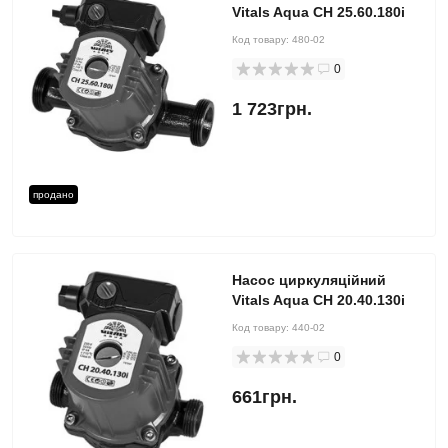
Vitals Aqua CH 25.60.180i
Код товару:
480-02
0
1 723грн.
продано
Насос циркуляційний
Vitals Aqua CH 20.40.130i
Код товару:
440-02
0
661грн.