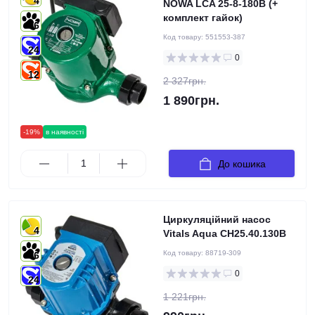
4
NOWA LCA 25-8-180B (+
комплект гайок)
6
Код товару:
551553-387
24
0
12
2 327грн.
1 890грн.
-19%
в наявності
До кошика
Циркуляційний насос
4
Vitals Aqua CH25.40.130B
Код товару:
88719-309
6
0
24
1 221грн.