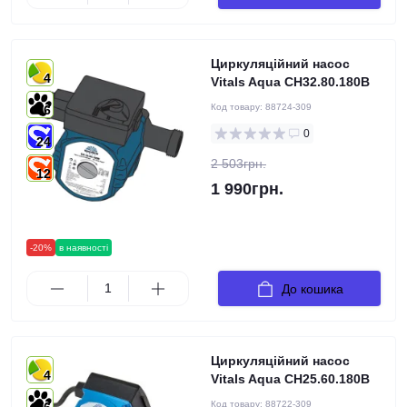
Циркуляційний насос
4
Vitals Aqua CH32.80.180B
Код товару:
88724-309
6
0
24
2 503грн.
12
1 990грн.
-20%
в наявності
До кошика
Циркуляційний насос
4
Vitals Aqua CH25.60.180B
Код товару:
88722-309