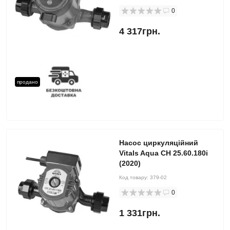
0
4 317грн.
продано
Насос циркуляційний
Vitals Aqua CH 25.60.180i
(2020)
Код товару:
379-02
0
1 331грн.