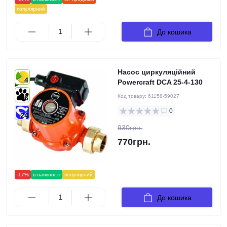
популярний
До кошика
Насос циркуляційний
4
Powercraft DCA 25-4-130
Код товару:
61158-59027
6
0
24
930грн.
770грн.
-17%
в наявності
популярний
До кошика