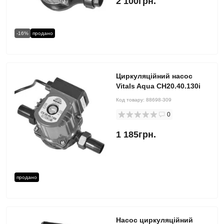
2 100грн.
-16%
продано
Циркуляційний насос
Vitals Aqua CH20.40.130i
Код товару:
88698-309
0
1 185грн.
продано
Насос циркуляційний