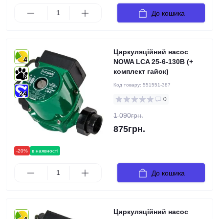
До кошика
Циркуляційний насос
4
NOWA LCA 25-6-130B (+
комплект гайок)
6
Код товару:
551551-387
24
0
1 090грн.
875грн.
-20%
в наявності
До кошика
Циркуляційний насос