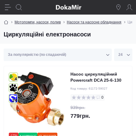
Мотопомпи, насоси, полив
Насоси та насосне обладнання
Цирк
Циркуляційні електронасоси
Насос циркуляційний
4
Powercraft DCA 25-6-130
Код товару:
61172-59027
6
0
24
939грн.
779грн.
-17%
в наявності
хіт продажів