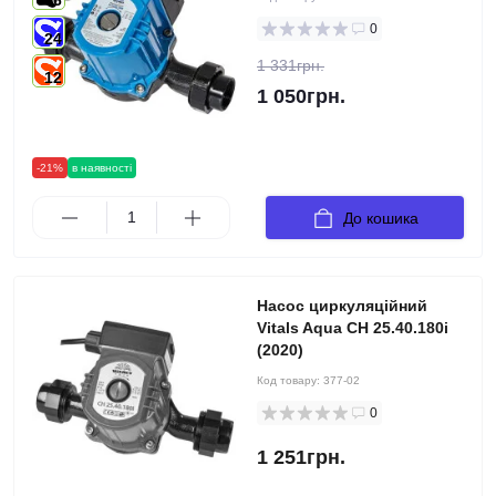
6
0
24
1 331грн.
12
1 050грн.
-21%
в наявності
До кошика
Насос циркуляційний
Vitals Aqua CH 25.40.180i
(2020)
Код товару:
377-02
0
1 251грн.