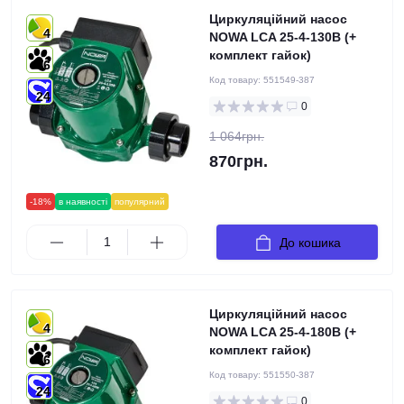
Циркуляційний насос
4
NOWA LCA 25-4-130B (+
комплект гайок)
6
Код товару:
551549-387
24
0
1 064грн.
870грн.
-18%
в наявності
популярний
До кошика
Циркуляційний насос
4
NOWA LCA 25-4-180B (+
комплект гайок)
6
Код товару:
551550-387
24
0