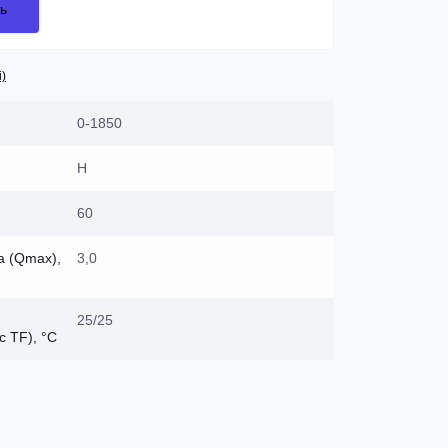
ь
і)
0-1850
Н
60
а (Qmax),
3,0
25/25
с TF), °C