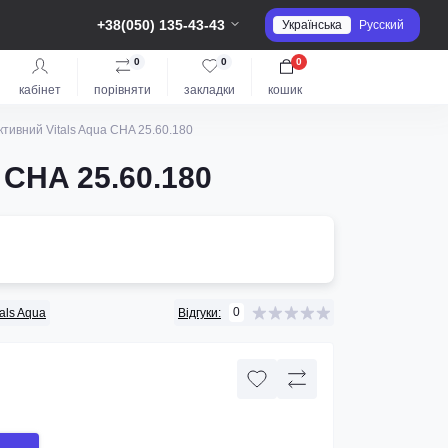
+38(050) 135-43-43
Українська
Русский
0
0
0
кабінет
порівняти
закладки
кошик
тивний Vitals Aqua CHA 25.60.180
 CHA 25.60.180
0
tals Aqua
Відгуки: