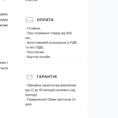
поштою"
орює
труму
ОПЛАТА
 може
- Готівкою,
- При отриманні товару від 900
грн.,
- Безготівковий розрахунок (з ПДВ
та без ПДВ),
- Розстрочка
- Картою онлайн
них і
ється
ГАРАНТІЯ
- Офіційна гарантія від виробника
від 12 до 60 місяців (залежить від
бренду)
- Повернення/ Обмін протягом 14
днів