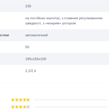
230
на постійних магнітах, з плавним регулюванням
швидкості, з «мокрим» ротором
истемі
автоматичний
50
195х165х100
2,2/2,4