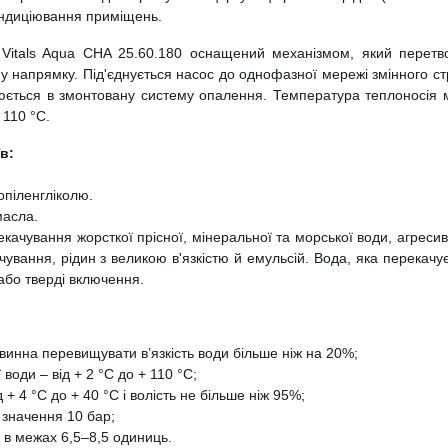
ондиціювання приміщень.
 Vitals Aqua CHA 25.60.180 оснащений механізмом, який перетв
ому напрямку. Під'єднується насос до однофазної мережі змінного с
юється в змонтовану систему опалення. Температура теплоносія
 110 °C.
в:
опіленгліколю.
масла.
ачування жорсткої прісної, мінеральної та морської води, агресив
рчування, рідин з великою в'язкістю й емульсій. Вода, яка перекачу
або тверді включення.
повинна перевищувати в’язкість води більше ніж на 20%;
оди – від + 2 °С до + 110 °С;
 4 °С до + 40 °С і волість не більше ніж 95%;
 значення 10 бар;
 в межах 6,5–8,5 одиниць.