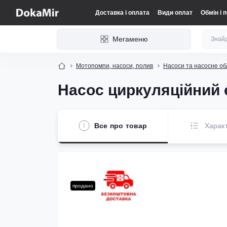
Доставка і оплата
Види оплат
Обмін і 
Мегаменю
Мотопомпи, насоси, полив
Насоси та насосне о
Насос циркуляційний 
Все про товар
Харак
продано