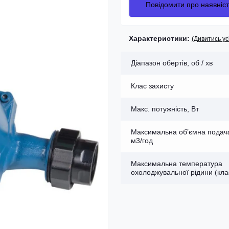
Повідомити про наявніст
Характеристики:
(Дивитись ус
Діапазон обертів, об / хв
Клас захисту
Макс. потужність, Вт
Максимальна об’ємна подач
м3/год
Максимальна температура
охолоджувальної рідини (кла