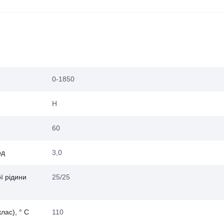
0-1850
Н
60
од
3,0
ї рідини
25/25
лас), ° С
110