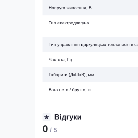
Напруга живлення, В
Тип електродвигуна
Тип управління циркуляцією теплоносія в с
Частота, Гц
Габарити (ДхШхВ), мм
Вага нето / брутто, кг
Відгуки
0
/ 5