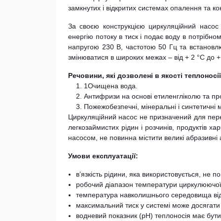
замкнутих і відкритих системах опалення та к
За своєю конструкцією циркуляційний насос
енергію потоку в тиск і подає воду в потрібн
напругою 230 В, частотою 50 Гц та встановл
змінюватися в широких межах – від + 2 °С до +
Речовини, які дозволені в якості теплоносії
1Очищена вода.
Антифризи на основі етиленгліколю та пр
Пожежобезпечні, мінеральні і синтетичні 
Циркуляційний насос не призначений для перек
легкозаймистих рідин і розчинів, продуктів ха
насосом, не повинна містити великі абразивні 
Умови експлуатації:
в’язкість рідини, яка використовується, не 
робочий діапазон температури циркулюючої в
температура навколишнього середовища від +
максимальний тиск у системі може досягати
водневий показник (рН) теплоносія має бути