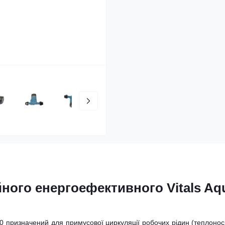
ного енергоефективного Vitals Aq
0 призначений для примусової циркуляції робочих рідин (теплоносі