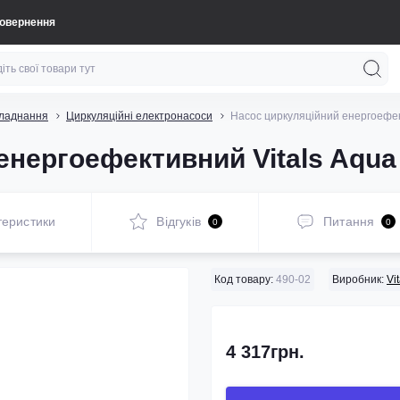
повернення
бладнання
Циркуляційні електронасоси
Насос циркуляційний енергоефек
енергоефективний Vitals Aqua
теристики
Відгуків
Питання
0
0
Код товару:
490-02
Виробник:
Vi
4 317грн.