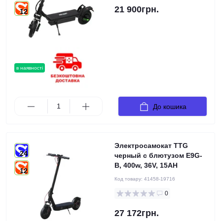
21 900грн.
12
в наявності
До кошика
Электросамокат TTG
24
черный с блютузом E9G-
B, 400w, 36V, 15AH
12
Код товару:
41458-19716
0
27 172грн.