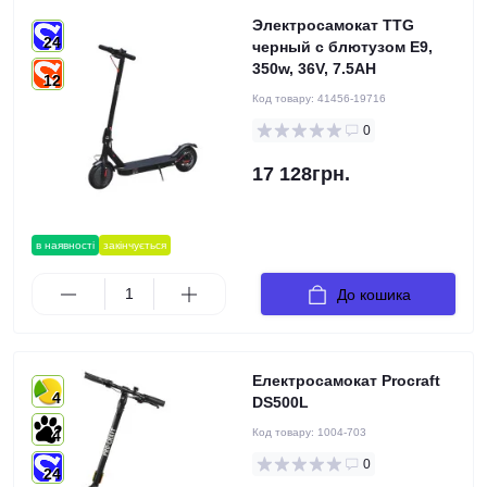
Электросамокат TTG
24
черный с блютузом E9,
350w, 36V, 7.5AH
12
Код товару:
41456-19716
0
17 128грн.
в наявності
закінчується
До кошика
Електросамокат Procraft
4
DS500L
Код товару:
1004-703
4
0
24