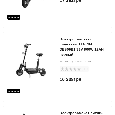
17 392грн.
продано
Электросамокат с
сиденьем TTG SM
DES06B1 36V 800W 12AH
черный
Код товару:
41184-19716
0
16 338грн.
продано
Электросамокат литий-