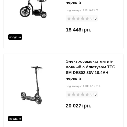
черный
Код товару:
41186-19716
0
18 446грн.
продано
Электросамокат литий-
ионный с блютузом TTG
SM DES02 36V 10.4AH
черный
Код товару:
41031-19716
0
20 027грн.
продано