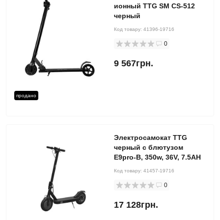
ионный TTG SM CS-512
черный
Код товару:
41396-19716
0
9 567грн.
продано
Электросамокат TTG
черный с блютузом
E9pro-B, 350w, 36V, 7.5AH
Код товару:
41457-19716
0
17 128грн.