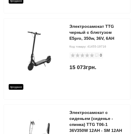
продано
Электросамокат TTG
черный с блютузом
E5pro, 350w, 36V, 6AH
Код товару:
41455-19716
0
15 073грн.
продано
Электросамокат с
сиденьем (сиденье -
спинка) TTG T06-1
36V350W 12AH - SM 12AH