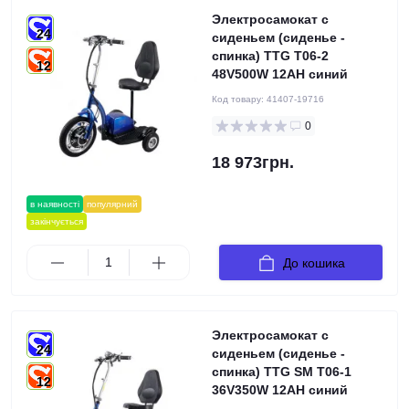
Электросамокат с
24
сиденьем (сиденье -
спинка) TTG T06-2
12
48V500W 12AH синий
Код товару:
41407-19716
0
18 973грн.
в наявності
популярний
закінчується
До кошика
Электросамокат с
24
сиденьем (сиденье -
спинка) TTG SM T06-1
12
36V350W 12AH синий