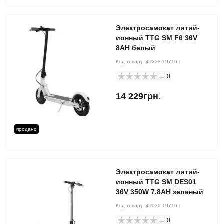
Электросамокат литий-
ионный TTG SM F6 36V
8AH белый
Код товару:
41228-19716
0
14 229грн.
продано
Электросамокат литий-
ионный TTG SM DES01
36V 350W 7.8AH зеленый
Код товару:
41030-19716
0