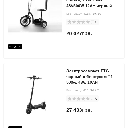
спинка) TTG T06-2
48V500W 12AH черный
Код товару:
41187-19716
0
20 027грн.
продано
Электросамокат TTG
черный с блютузом T4,
500w, 48V, 10AH
Код товару:
41459-19716
0
27 433грн.