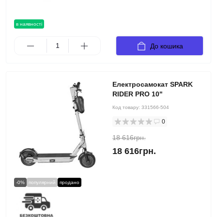
в наявності
До кошика
Електросамокат SPARK
RIDER PRO 10"
Код товару:
331566-504
0
18 616грн.
18 616грн.
-0%
популярний
продано