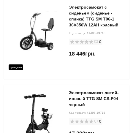
Электросамокат с
сиденьем (сиденье -
спинка) TTG SM T06-1
36V350W 12AH красный
Код товару:
41403-19716
0
18 446грн.
продано
Электросамокат литий-
ионный TTG SM CS-P04
черный
Код товару:
41398-19716
0