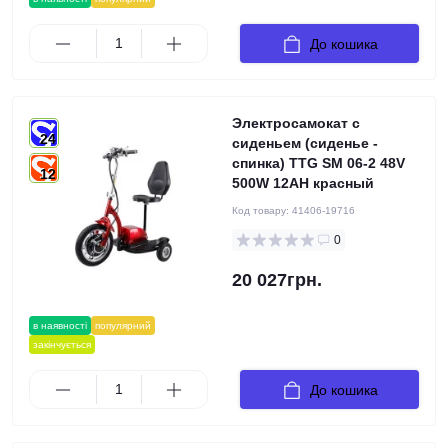
До кошика
Электросамокат с
24
сиденьем (сиденье -
спинка) TTG SM 06-2 48V
12
500W 12AH красный
Код товару:
41406-19716
0
20 027грн.
в наявності
популярний
закінчується
До кошика