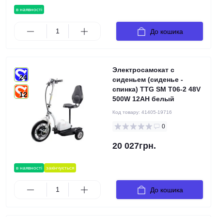
в наявності
До кошика
Электросамокат с
24
сиденьем (сиденье -
спинка) TTG SM T06-2 48V
12
500W 12AH белый
Код товару:
41405-19716
0
20 027грн.
в наявності
закінчується
До кошика