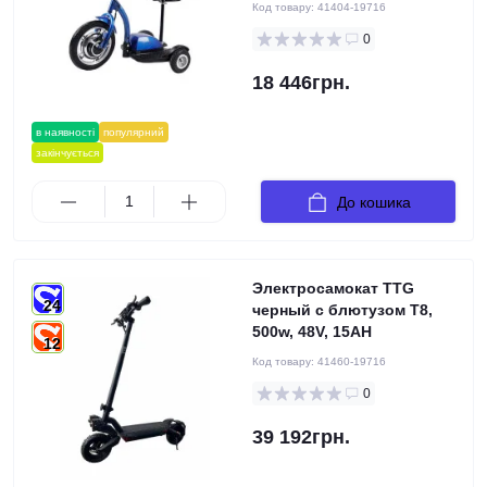
Код товару:
41404-19716
0
18 446грн.
в наявності
популярний
закінчується
До кошика
Электросамокат TTG
24
черный с блютузом T8,
500w, 48V, 15AH
12
Код товару:
41460-19716
0
39 192грн.