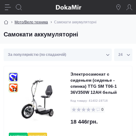
Мото/Вело техника
Самокати аккумуляторні
Самокати аккумуляторні
Электросамокат с
24
сиденьем (сиденье -
спинка) TTG SM T06-1
12
36V350W 12AH белый
Код товару:
41402-19716
0
18 446грн.
в наявності
популярний