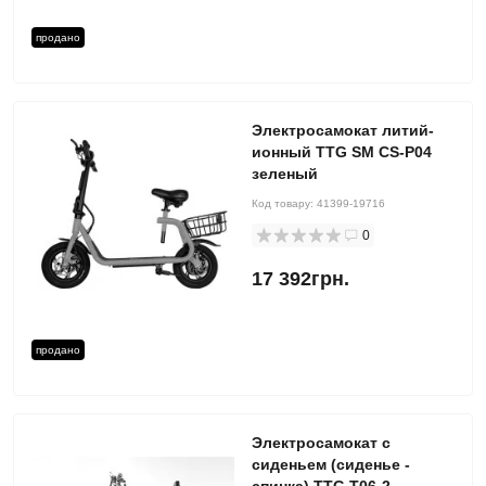
продано
Электросамокат литий-
ионный TTG SM CS-P04
зеленый
Код товару:
41399-19716
0
17 392грн.
продано
Электросамокат с
сиденьем (сиденье -