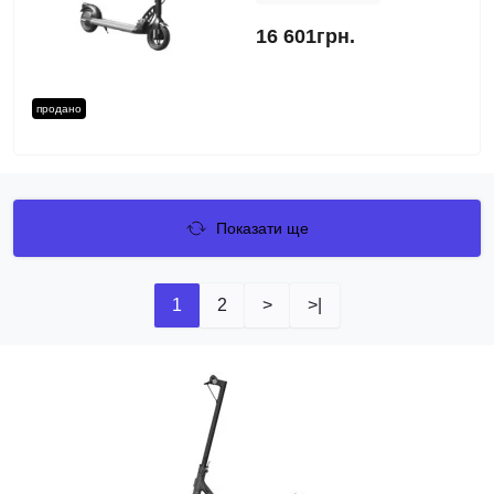
16 601грн.
продано
Показати ще
1
2
>
>|