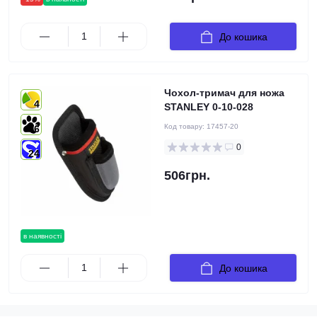
До кошика
Чохол-тримач для ножа
4
STANLEY 0-10-028
Код товару:
17457-20
6
0
24
506грн.
в наявності
До кошика