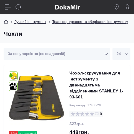
Ручний інструмент
Транспортування та зберігання інструменту
Чохли
Чохол-скручування для
4
інструменту з
дванадцятьма
6
відділеннями STANLEY 1-
93-601
Код товару:
17458-20
0
527грн.
448грн.
-15%
в наявності