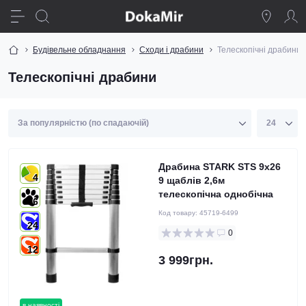
Будівельне обладнання
Сходи і драбини
Телескопічні драбини
Телескопічні драбини
Драбина STARK STS 9х26
4
9 щаблів 2,6м
телескопічна однобічна
6
Код товару:
45719-6499
24
0
12
3 999грн.
в наявності