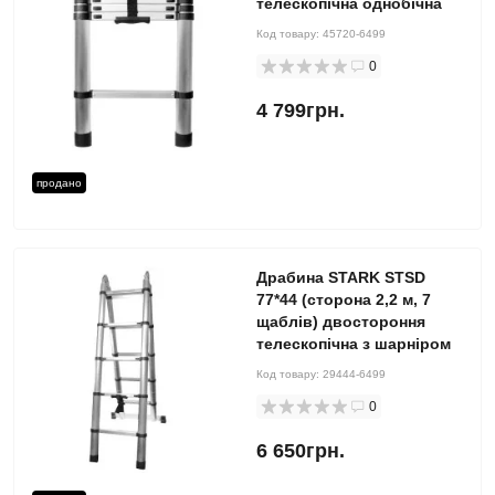
телескопічна однобічна
Код товару:
45720-6499
0
4 799грн.
продано
Драбина STARK STSD
77*44 (сторона 2,2 м, 7
щаблів) двостороння
телескопічна з шарніром
Код товару:
29444-6499
0
6 650грн.