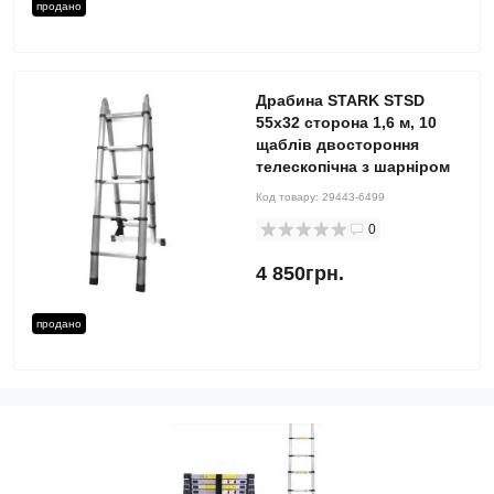
продано
Драбина STARK STSD
55х32 сторона 1,6 м, 10
щаблів двостороння
телескопічна з шарніром
Код товару:
29443-6499
0
4 850грн.
продано