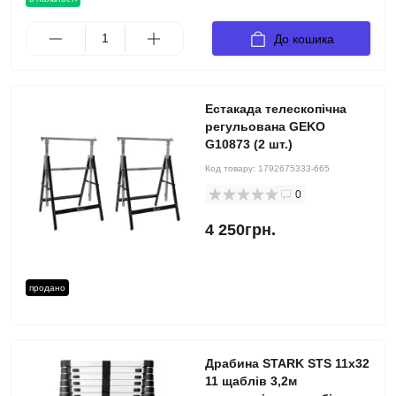
До кошика
Естакада телескопічна
регульована GEKO
G10873 (2 шт.)
Код товару:
1792675333-665
0
4 250грн.
продано
Драбина STARK STS 11х32
11 щаблів 3,2м