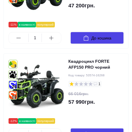
12
47 200грн.
-11%
в наявності
популярний
До кошика
Квадроцикл FORTE
3
AFP150 PRO чорний
Код товару:
53574-16268
4
1
24
66 016грн.
12
57 990грн.
-12%
в наявності
популярний