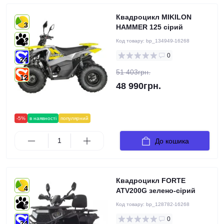
Квадроцикл MIKILON
3
HAMMER 125 cірий
Код товару:
bp_134949-16268
4
0
24
51 403грн.
12
48 990грн.
-5%
в наявності
популярний
До кошика
Квадроцикл FORTE
4
ATV200G зелено-сірий
Код товару:
bp_128782-16268
6
0
24