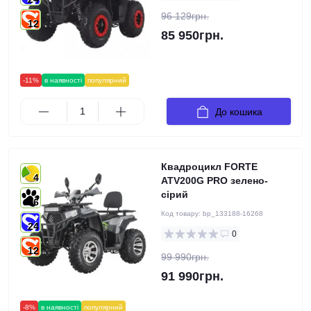
96 129грн.
12
85 950грн.
-11%
в наявності
популярний
До кошика
Квадроцикл FORTE
4
ATV200G PRO зелено-
сірий
6
Код товару:
bp_133188-16268
24
0
12
99 990грн.
91 990грн.
-8%
в наявності
популярний