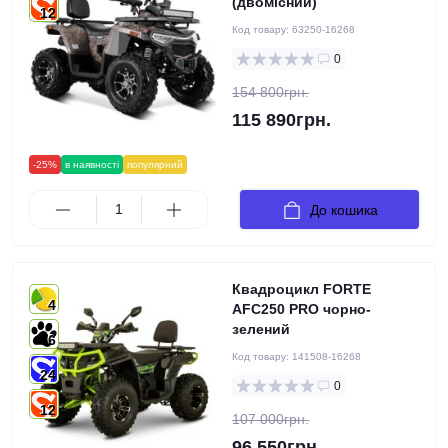
(двомісний)
12
Код товару:
63250-16268
0
154 800грн.
115 890грн.
-25%
в наявності
популярний
До кошика
Квадроцикл FORTE
4
AFC250 PRO чорно-
зелений
6
Код товару:
141508-16268
24
0
12
107 000грн.
96 550грн.