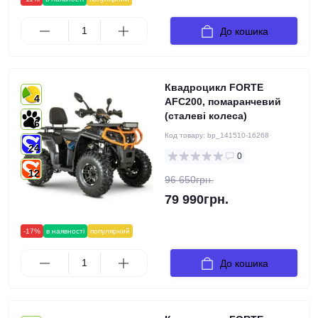
До кошика
Квадроцикл FORTE
4
AFC200, помаранчевий
(сталеві колеса)
6
Код товару:
bp_141510-16268
24
0
12
96 650грн.
79 990грн.
-17%
в наявності
популярний
До кошика