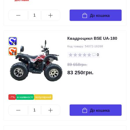
До кошика
Квадроцикл BSE UA-180
24
Код товару:
54072-16268
12
0
89 658грн.
83 250грн.
-7%
в наявності
популярний
До кошика