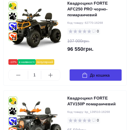
Квадроцикл FORTE
4
AFC250 PRO чорно-
помаранчевий
6
Код товару:
62770-16268
24
0
12
107 000грн.
96 550грн.
-10%
в наявності
популярний
До кошика
Квадроцикл FORTE
4
ATV150P помаранчевий
Код товару:
bp_139510-16268
6
0
24