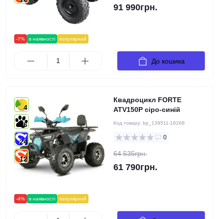
91 990грн.
-7%
в наявності
популярний
До кошика
Квадроцикл FORTE
4
ATV150P сіро-синiй
Код товару:
bp_139511-16268
6
0
24
64 535грн.
12
61 790грн.
-4%
в наявності
популярний