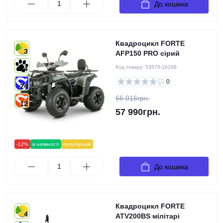
До кошика
Квадроцикл FORTE
3
AFP150 PRO сірий
Код товару:
53576-16268
4
0
24
66 016грн.
12
57 990грн.
-12%
в наявності
популярний
До кошика
Квадроцикл FORTE
4
ATV200BS мілітарі