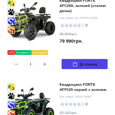
Квадроцикл FORTE
4
AFC200, зелений (сталеві
диски)
6
Код товару:
bp_141509-16268
24
0
12
96 650грн.
79 990грн.
-17%
в наявності
популярний
До кошика
Квадроцикл FORTE
3
AFP125 чорний з зеленим
Код товару:
53581-16268
4
0
24
53 282грн.