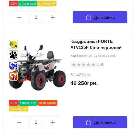
-11%
в наявності
популярний
До кошика
Квадроцикл FORTE
4
ATV125F біло-червоний
Код товару:
bp_124596-16268
6
0
24
51 427грн.
12
46 250грн.
-10%
в наявності
хіт продажів
популярний
До кошика