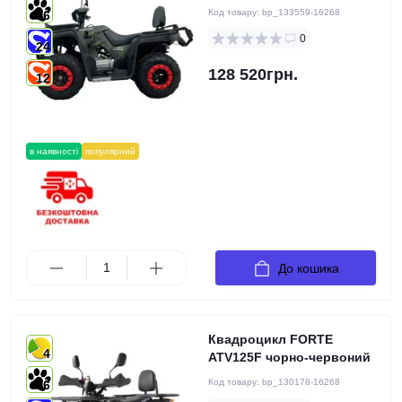
Код товару:
bp_133559-16268
6
0
24
128 520грн.
12
в наявності
популярний
До кошика
Квадроцикл FORTE
4
ATV125F чорно-червоний
Код товару:
bp_130178-16268
6