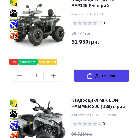
3
AFP125 Pro сірий
Код товару:
60768-16268
4
0
24
58 444грн.
12
51 950грн.
-11%
в наявності
популярний
До кошика
Квадроцикл MIKILON
3
HAMMER 200 (U38) сірий
Код товару:
bp_131700-16268
4
0
24
98 511грн.
12