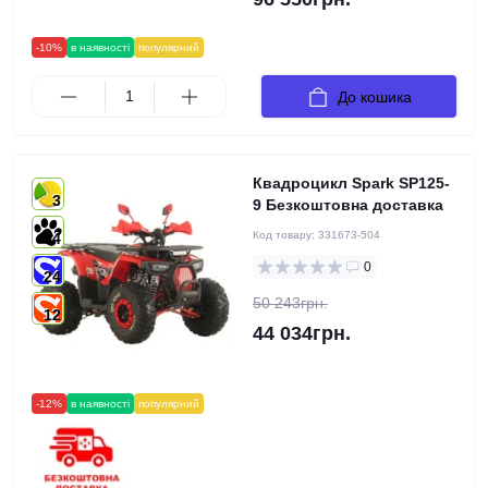
-10%
в наявності
популярний
До кошика
Квадроцикл Spark SP125-
3
9 Безкоштовна доставка
Код товару:
331673-504
4
0
24
50 243грн.
12
44 034грн.
-12%
в наявності
популярний