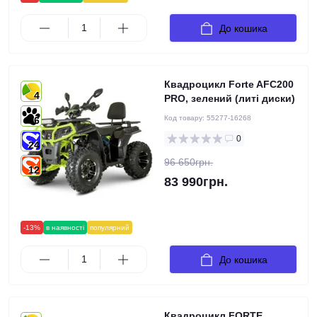
До кошика
Квадроцикл Forte AFC200
4
PRO, зелений (литі диски)
Код товару:
55277-16268
6
0
24
96 650грн.
12
83 990грн.
-13%
в наявності
популярний
До кошика
Квадроцикл FORTE