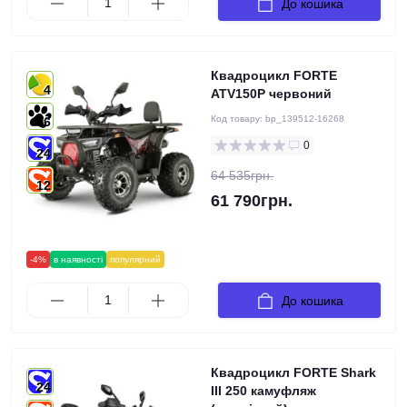
До кошика
Квадроцикл FORTE
4
ATV150P червоний
Код товару:
bp_139512-16268
6
0
24
64 535грн.
12
61 790грн.
-4%
в наявності
популярний
До кошика
Квадроцикл FORTE Shark
24
III 250 камуфляж