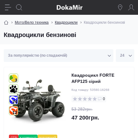
Мото/Вело техника
Квадроцикли
Квадроцикли бензинові
Квадроцикли бензинові
Квадроцикл FORTE
3
AFP125 сірий
Код товару:
53580-16268
4
0
24
53 282грн.
12
47 200грн.
-11%
в наявності
популярний