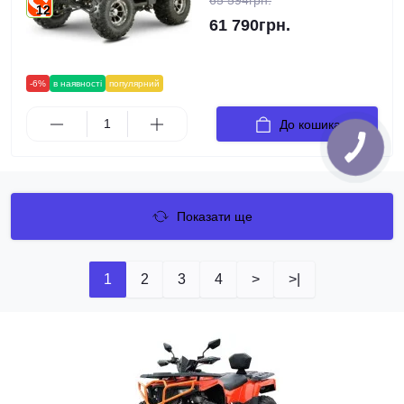
65 594грн.
12
61 790грн.
-6%
в наявності
популярний
До кошика
Показати ще
1
2
3
4
>
>|