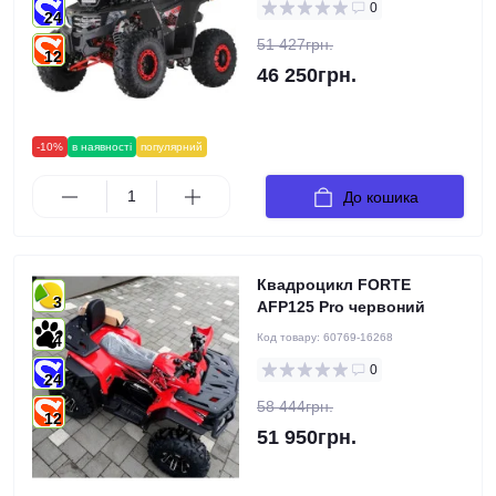
0
24
51 427грн.
12
46 250грн.
-10%
в наявності
популярний
До кошика
Квадроцикл FORTE
3
AFP125 Pro червоний
Код товару:
60769-16268
4
0
24
58 444грн.
12
51 950грн.