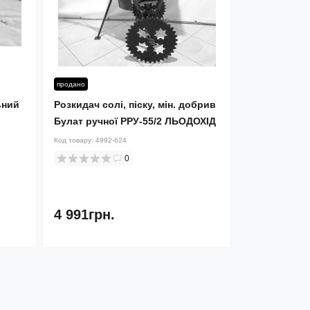
продано
ьний
Розкидач солі, піску, мін. добрив
Булат ручної РРУ-55/2 ЛЬОДОХІД
Код товару:
4992-624
0
4 991грн.