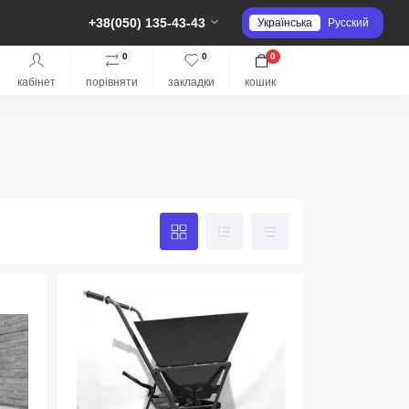
+38(050) 135-43-43
Українська
Русский
0
0
0
кабінет
порівняти
закладки
кошик