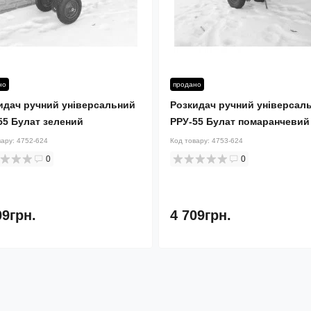
но
продано
идач ручний універсальний
Розкидач ручний універсал
55 Булат зелений
РРУ-55 Булат помаранчевий
вару:
4752-624
Код товару:
4753-624
0
0
09грн.
4 709грн.