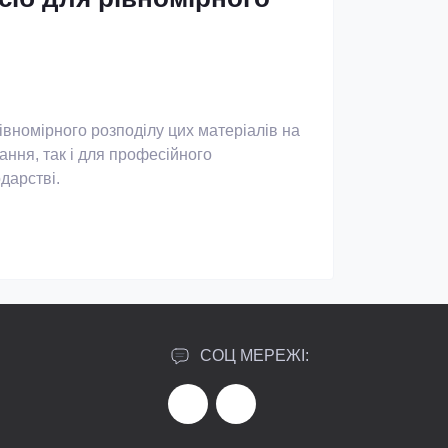
рівномірного розподілу цих матеріалів на
ння, так і для професійного
дарстві.
учно переносити їх з місця на місце без
лу, що дозволяє точно дозувати необхідну
СОЦ МЕРЕЖІ:
отреб і умов.
цювати навіть на важкодоступних місцях.