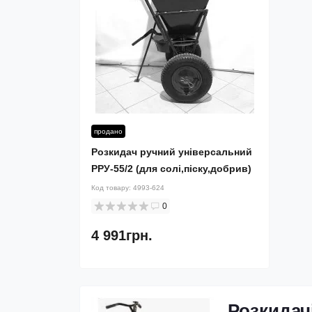
продано
Розкидач ручний універсальний
РРУ-55/2 (для солі,піску,добрив)
Код товару:
4993-624
0
4 991грн.
Розкидачі