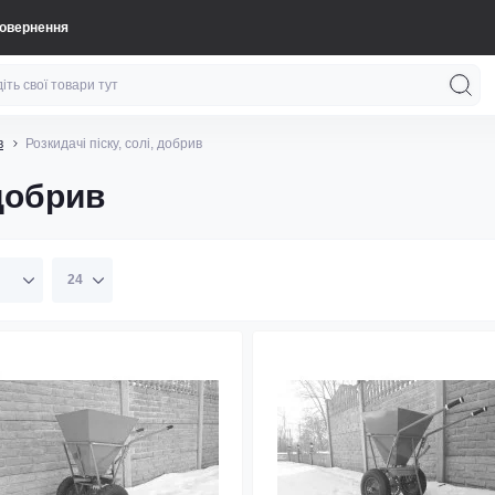
повернення
в
Розкидачі піску, солі, добрив
 добрив