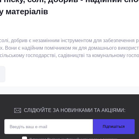
у матеріалів
, солі, добрив є незамінним інструментом для забезпечення 
х. Вони є надійним помічником як для домашнього використа
сільському господарстві, садівництві та комунальному госпо
у, солі, добрив мають компактну конструкцію, що дозволяє зр
.
 спеціальними механізмами для контролю розподілу матеріа
СЛІДКУЙТЕ ЗА НОВИНКАМИ ТА АКЦІЯМИ:
ну площу.
ирини розкиду дозволяє адаптувати розкид до конкретних п
еність і легкість у використанні дозволяють ефективно пра
Підпишіться