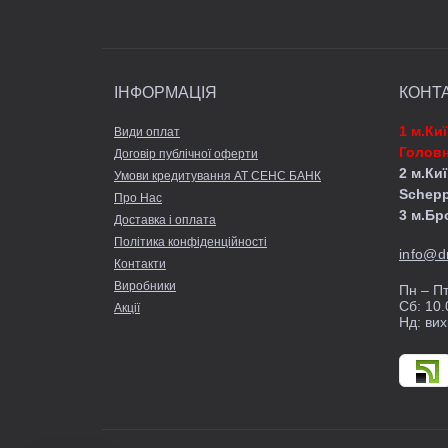
Переваги
1. Економія часу
ІНФОРМАЦІЯ
КОНТ
матеріалу без за
2. Поліпшення я
1 м.Ки
Види оплат
що має важливе 
Головн
Договір публічної оферти
3. Зручність ви
2 м.Киї
Умови кредитування АТ СЕНС БАНК
для точного кон
Schep
Про Нас
4. Екологічніст
3 м.Бр
Доставка і оплата
Політика конфіденційності
info@d
Контакти
Список атриб
Виробники
Пн – Пт
Сб: 10.
Акції
Нд: вих
- Регульований 
потреб.
- Регульована ш
- Зручна ручка:
- Компактна кон
- Висока маневре