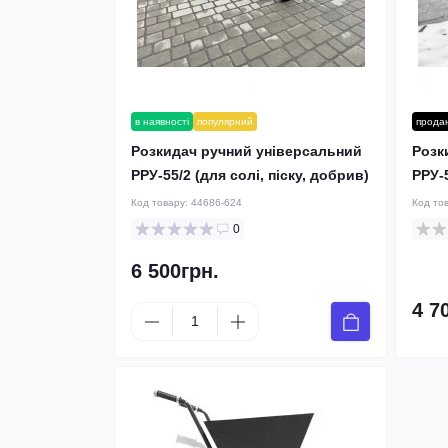
в наявності
популярний
прода
Розкидач ручний універсальний
Розк
РРУ-55/2 (для солі, піску, добрив)
РРУ-
Код товару:
44686-624
Код то
0
6 500грн.
4 7