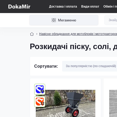
Доставка і оплата
Види оплат
Обмін і 
Мегаменю
Навісне обладнання для мотоблоків і мототракторо
Розкидачі піску, солі,
Сортувати:
24
12