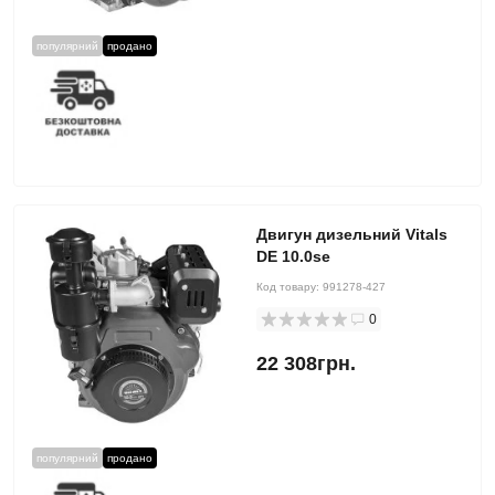
популярний
продано
Двигун дизельний Vitals
DE 10.0se
Код товару:
991278-427
0
22 308грн.
популярний
продано