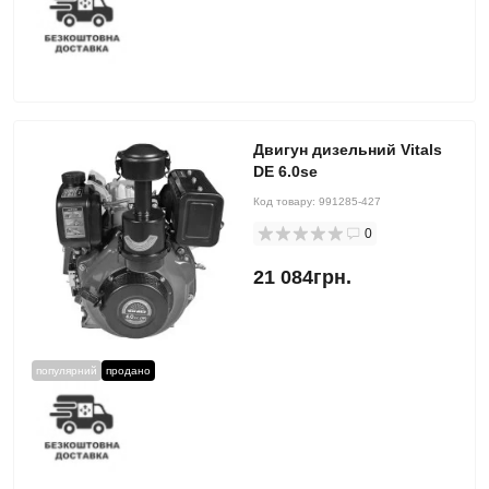
Двигун дизельний Vitals
DE 6.0se
Код товару:
991285-427
0
21 084грн.
популярний
продано