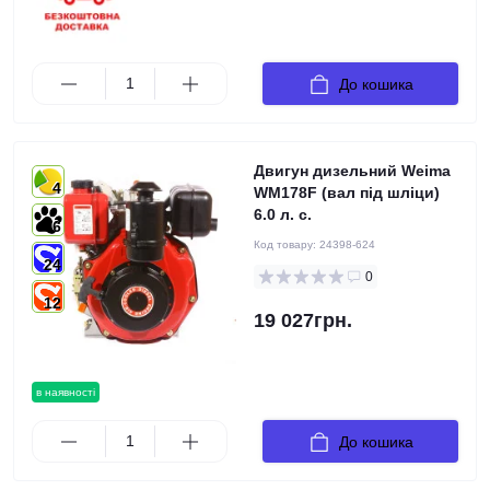
До кошика
Двигун дизельний Weima
4
WM178F (вал під шліци)
6.0 л. с.
6
Код товару:
24398-624
24
0
12
19 027грн.
в наявності
До кошика