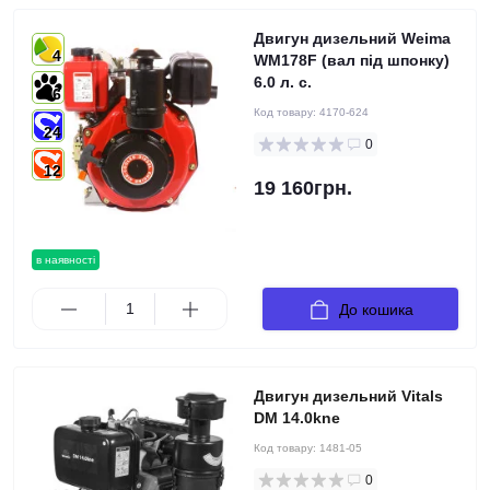
Двигун дизельний Weima
4
WM178F (вал під шпонку)
6.0 л. с.
6
Код товару:
4170-624
24
0
12
19 160грн.
в наявності
До кошика
Двигyн дизельний Vitals
DM 14.0kne
Код товару:
1481-05
0