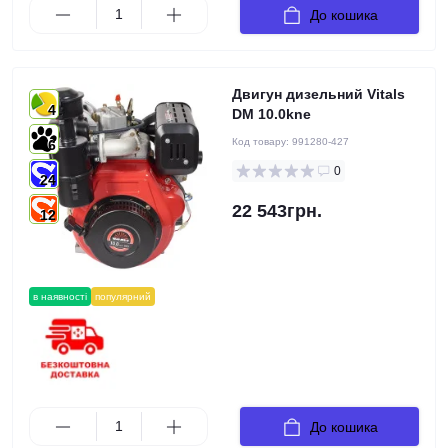
До кошика
Двигун дизельний Vitals
4
DM 10.0kne
Код товару:
991280-427
6
0
24
22 543грн.
12
в наявності
популярний
До кошика