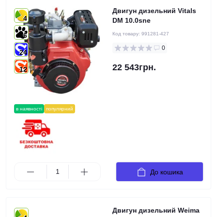
Двигун дизельний Vitals
4
DM 10.0sne
Код товару:
991281-427
6
0
24
22 543грн.
12
в наявності
популярний
До кошика
Двигун дизельний Weima