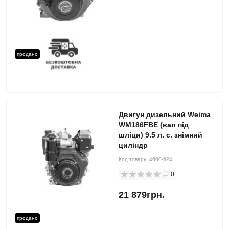
продано
Двигун дизельний Weima
WM186FBE (вал під
шліци) 9.5 л. с. знімний
циліндр
Код товару:
4600-624
0
21 879грн.
продано