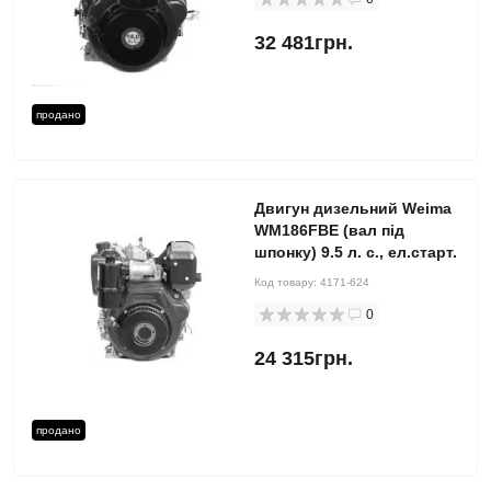
32 481грн.
продано
Двигун дизельний Weima
WM186FBE (вал під
шпонку) 9.5 л. с., ел.старт.
Код товару:
4171-624
0
24 315грн.
продано