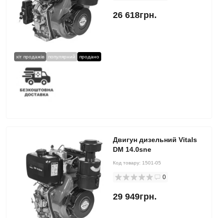
26 618грн.
хіт продажів
популярний
продано
Двигун дизельний Vitals
DM 14.0sne
Код товару:
1501-05
0
29 949грн.