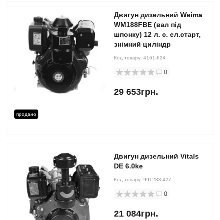
Двигун дизельний Weima
WM188FBE (вал під
шпонку) 12 л. с. ел.старт,
знімний циліндр
Код товару:
4161-624
0
29 653грн.
продано
Двигун дизельний Vitals
DE 6.0ke
Код товару:
991283-427
0
21 084грн.