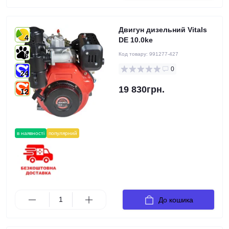
Двигун дизельний Vitals
4
DE 10.0ke
Код товару:
991277-427
6
0
24
19 830грн.
12
в наявності
популярний
До кошика