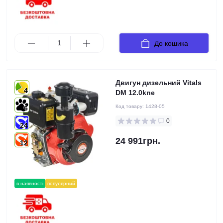
До кошика
Двигун дизельний Vitals
4
DM 12.0kne
Код товару:
1428-05
6
0
24
24 991грн.
12
в наявності
популярний