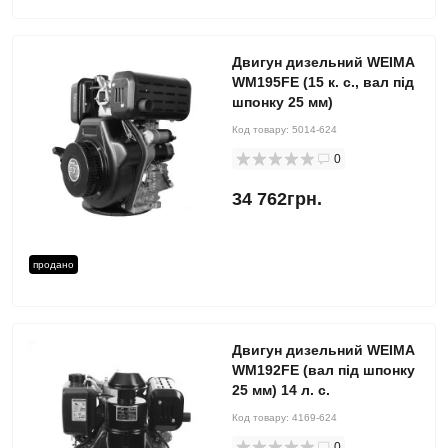
Двигун дизельний WEIMA
WM195FE (15 к. с., вал під
шпонку 25 мм)
Код товару:
5014-624
0
34 762грн.
продано
Двигун дизельний WEIMA
WM192FЕ (вал під шпонку
25 мм) 14 л. с.
Код товару:
4169-624
0