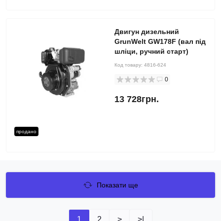
Двигун дизельний
GrunWelt GW178F (вал під
шліци, ручний старт)
Код товару:
4816-624
0
13 728грн.
продано
Показати ще
1
2
>
>|