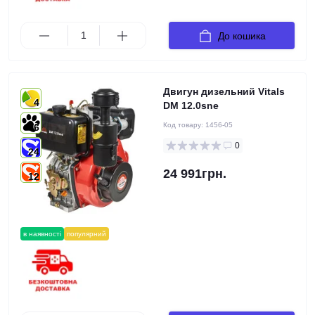
До кошика
Двигун дизельний Vitals
4
DM 12.0sne
Код товару:
1456-05
6
0
24
24 991грн.
12
в наявності
популярний