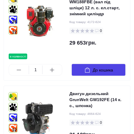
4
WM188FBE (вал під
шліци) 12 л. с. ел.старт,
6
знімний циліндр
24
Код товару:
4172-624
0
12
29 653грн.
в наявності
До кошика
Двигун дизельний
4
GrunWelt GW192FE (14 к.
с., шпонка)
6
Код товару:
4664-624
24
0
12