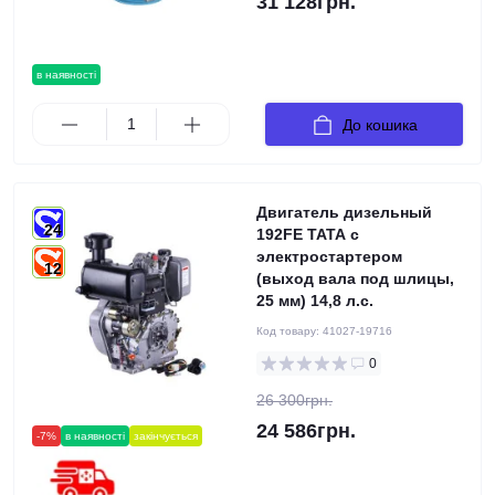
31 128грн.
в наявності
До кошика
Двигатель дизельный
24
192FE ТАТА с
электростартером
12
(выход вала под шлицы,
25 мм) 14,8 л.с.
Код товару:
41027-19716
0
26 300грн.
24 586грн.
-7%
в наявності
закінчується