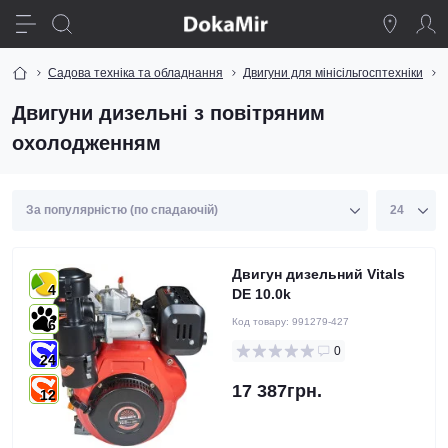
Садова техніка та обладнання
Двигуни для мінісільгосптехніки
Двигуни дизельні з повітряним
охолодженням
Двигун дизельний Vitals
4
DE 10.0k
Код товару:
991279-427
6
0
24
17 387грн.
12