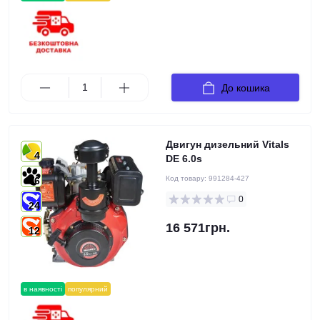
До кошика
Двигун дизельний Vitals
4
DE 6.0s
Код товару:
991284-427
6
0
24
16 571грн.
12
в наявності
популярний