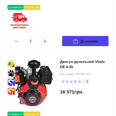
в наявності
популярний
До кошика
Двигун дизельний Vitals
4
DE 6.0k
Код товару:
991282-427
6
0
24
16 571грн.
12
в наявності
популярний