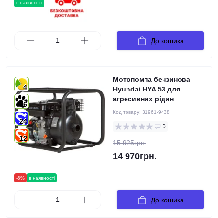
в наявності
До кошика
Мотопомпа бензинова
4
Hyundai HYA 53 для
агресивних рідин
6
Код товару:
31961-9438
24
0
12
15 925грн.
14 970грн.
-6%
в наявності
До кошика