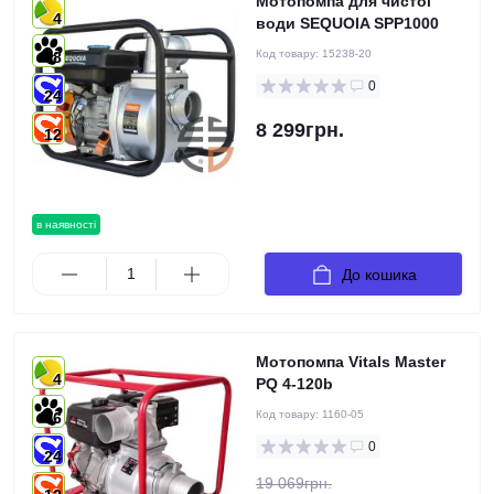
Мотопомпа для чистої
4
води SEQUOIA SPP1000
Код товару:
15238-20
8
0
24
8 299грн.
12
в наявності
До кошика
Мотопомпа Vitals Master
4
PQ 4-120b
Код товару:
1160-05
6
0
24
19 069грн.