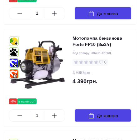
До кошика
Мотопомпа бензинова
4
Forte FP10 (8м3/г)
Код товару:
38435-16268
6
0
24
4 690грн.
12
4 390грн.
-6%
в наявності
До кошика