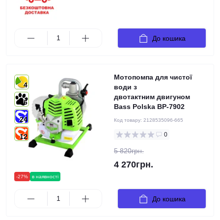
До кошика
Мотопомпа для чистої
4
води з
двотактним двигуном
6
Bass Polska BP-7902
24
Код товару:
2128535096-665
0
12
5 820грн.
4 270грн.
-27%
в наявності
До кошика