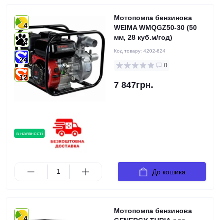
Мотопомпа бензинова
4
WEIMA WMQGZ50-30 (50
мм, 28 куб.м/год)
4
Код товару:
4202-624
24
0
12
7 847грн.
в наявності
До кошика
Мотопомпа бензинова
4