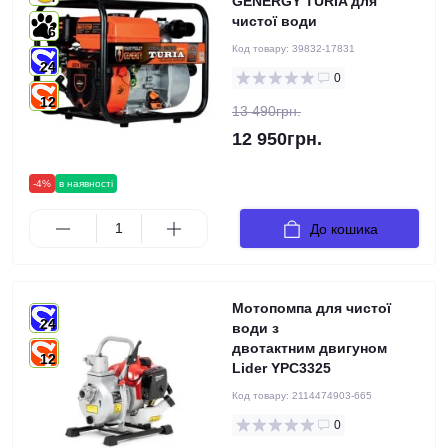
GENERGY TURIA для
чистої води
6
Код товару:
39832-17831
24
0
12
13 490грн.
12 950грн.
-4%
в наявності
До кошика
Мотопомпа для чистої
24
води з
двотактним двигуном
12
Lider YPC3325
Код товару:
2114474903-665
0