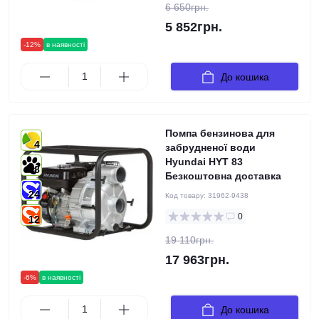
6 650грн.
5 852грн.
-12%
в наявності
До кошика
Помпа бензинова для
4
забрудненої води
Hyundai HYT 83
8
Безкоштовна доставка
24
Код товару:
31962-9438
0
12
19 110грн.
17 963грн.
-6%
в наявності
До кошика