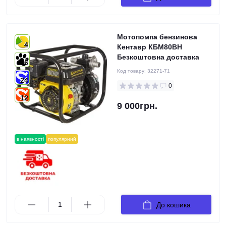
Мотопомпа бензинова
4
Кентавр КБМ80ВН
Безкоштовна доставка
6
Код товару:
32271-71
24
0
12
9 000грн.
в наявності
популярний
До кошика