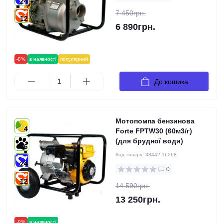
24
7 450грн.
12
6 890грн.
-8%
в наявності
популярний
До кошика
Мотопомпа бензинова
4
Forte FPTW30 (60м3/г)
(для брудної води)
6
Код товару:
38442-16268
24
0
12
14 590грн.
13 250грн.
-9%
в наявності