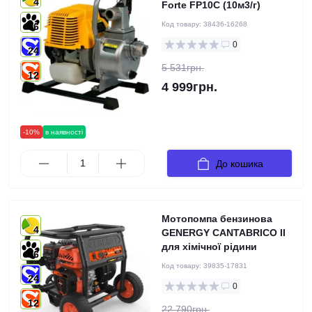
4
Forte FP10С (10м3/г)
Код товару:
38436-16268
6
0
24
5 531грн.
12
4 999грн.
-10%
в наявності
До кошика
Мотопомпа бензинова
4
GENERGY CANTABRICO II
для хімічної рідини
6
Код товару:
39835-17831
24
0
12
22 790грн.