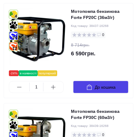
Мотопомпа бензинова
4
Forte FP20C (36м3/г)
Код товару:
38437-16268
6
0
24
8 714грн.
12
6 590грн.
-24%
в наявності
популярний
До кошика
Мотопомпа бензинова
4
Forte FP30C (60м3/г)
Код товару:
38439-16268
6
0