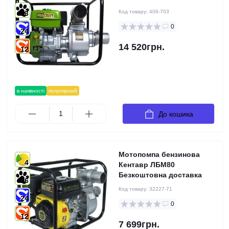
Код товару:
406-703
3
0
24
14 520грн.
12
в наявності
популярний
До кошика
Мотопомпа бензинова
4
Кентавр ЛБМ80
Безкоштовна доставка
6
Код товару:
32227-71
24
0
12
7 699грн.