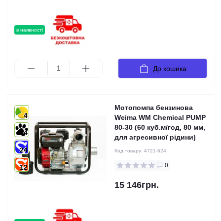
в наявності
До кошика
Мотопомпа бензинова
4
Weima WM Chemical PUMP
80-30 (60 куб.м/год, 80 мм,
4
для агресивної рідини)
24
Код товару:
4721-624
0
12
15 146грн.