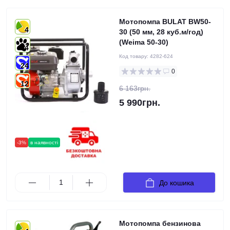
Мотопомпа BULAT BW50-
4
30 (50 мм, 28 куб.м/год)
(Weima 50-30)
4
Код товару:
4282-624
24
0
12
6 163грн.
5 990грн.
-3%
в наявності
До кошика
Мотопомпа бензинова