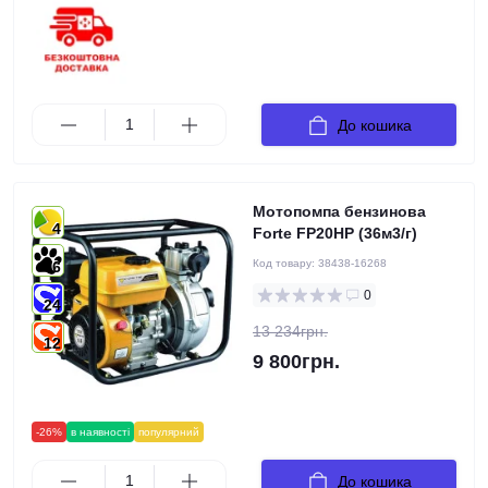
До кошика
Мотопомпа бензинова
4
Forte FP20HP (36м3/г)
Код товару:
38438-16268
6
0
24
13 234грн.
12
9 800грн.
-26%
в наявності
популярний
До кошика