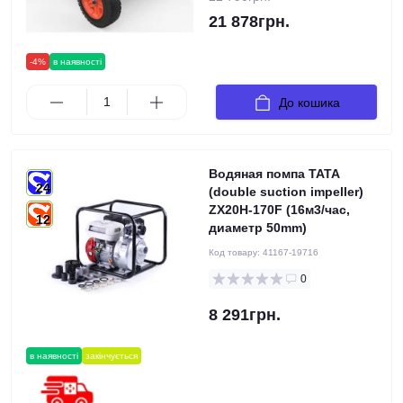
21 878грн.
-4%
в наявності
До кошика
Водяная помпа TATA
24
(double suction impeller)
ZX20H-170F (16м3/час,
12
диаметр 50mm)
Код товару:
41167-19716
0
8 291грн.
в наявності
закінчується