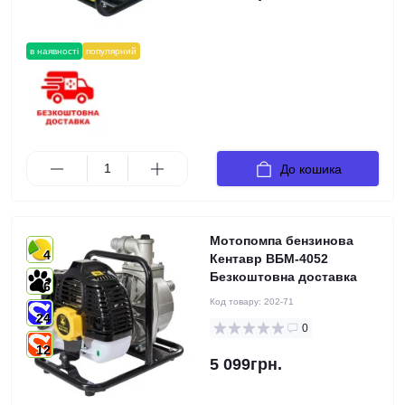
в наявності
популярний
До кошика
Мотопомпа бензинова
4
Кентавр ВБМ-4052
Безкоштовна доставка
6
Код товару:
202-71
24
0
12
5 099грн.