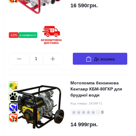
12
16 590грн.
-13%
в наявності
До кошика
Мотопомпа бензинова
4
Кентавр КБМ-80ГКР для
брудної води
6
Код товару:
19189-71
24
0
12
14 999грн.