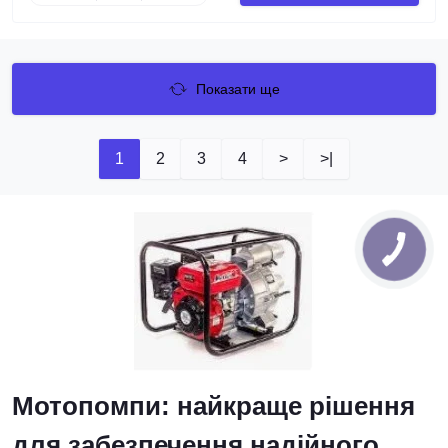
Показати ще
1
2
3
4
>
>|
КНОПКА
ЗВ'ЯЗКУ
Мотопомпи: найкраще рішення
для забезпечення надійного