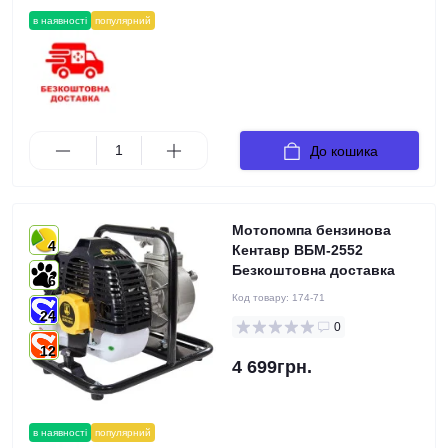
в наявності
популярний
До кошика
Мотопомпа бензинова
4
Кентавр ВБМ-2552
Безкоштовна доставка
6
Код товару:
174-71
24
0
12
4 699грн.
в наявності
популярний