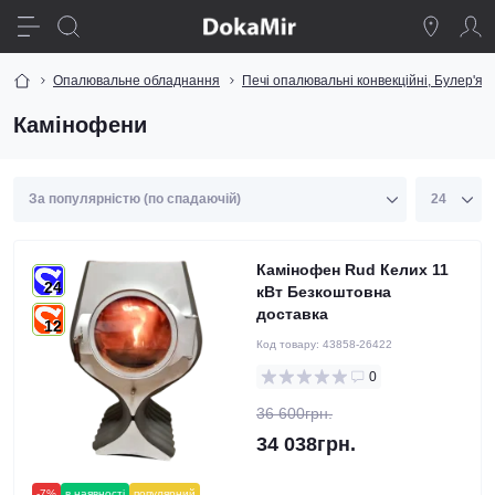
Опалювальне обладнання
Печі опалювальні конвекційні, Булер'ян
Камінофени
Камінофен Rud Келих 11
24
кВт Безкоштовна
доставка
12
Код товару:
43858-26422
0
36 600грн.
34 038грн.
-7%
в наявності
популярний