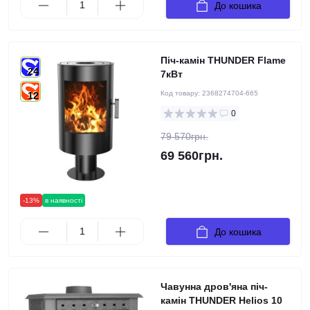
До кошика
Піч-камін THUNDER Flame
24
7кВт
Код товару:
2368274704-665
12
0
79 570грн.
69 560грн.
-13%
в наявності
До кошика
Чавунна дров'яна піч-
камін THUNDER Helios 10