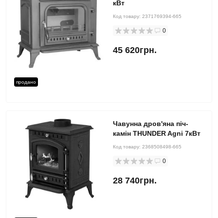
кВт
Код товару:
2371769394-665
0
45 620грн.
продано
Чавунна дров'яна піч-
камін THUNDER Agni 7кВт
Код товару:
2368508498-665
0
28 740грн.