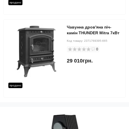
продано
Чавунна дров'яна піч-
камін THUNDER Mitra 7кВт
Код товару:
2371769395-665
0
29 010грн.
продано