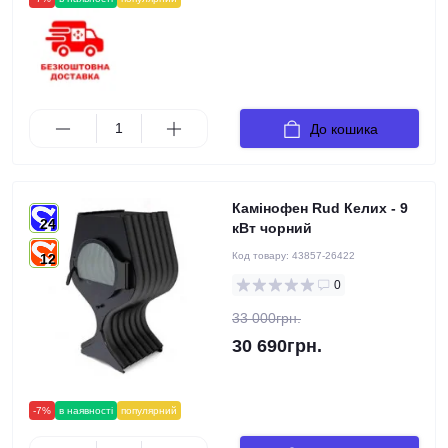
До кошика
Камінофен Rud Келих - 9
24
кВт чорний
Код товару:
43857-26422
12
0
33 000грн.
30 690грн.
-7%
в наявності
популярний