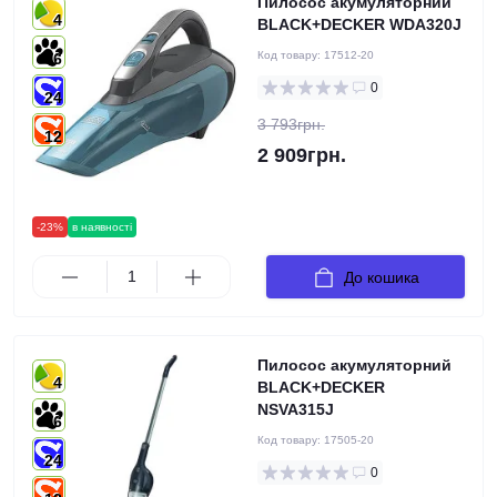
Пилосос акумуляторний
4
BLACK+DECKER WDA320J
Код товару:
17512-20
6
0
24
3 793грн.
12
2 909грн.
-23%
в наявності
До кошика
Пилосос акумуляторний
4
BLACK+DECKER
NSVA315J
6
Код товару:
17505-20
24
0