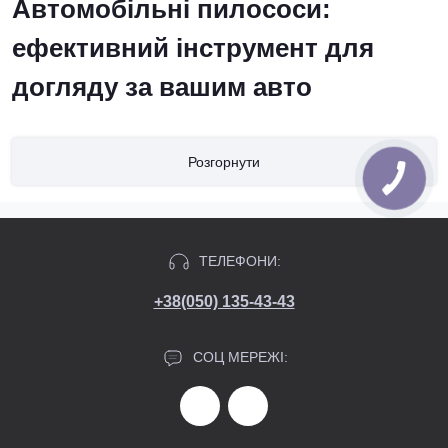
Автомобільні пилососи:
ефективний інструмент для
догляду за вашим авто
Розгорнути
Опис
ТЕЛЕФОНИ:
Автомобільні пилососи - це пристрої, розроблені
спеціально для очищення автомобіля від пилу, бруду та
+38(050) 135-43-43
інших забруднень. Це корисний інструмент для тих, хто
прагне підтримувати своє авто в чистоті та порядку. Такі
СОЦ МЕРЕЖІ:
пилососи зазвичай компактні та міцні, що робить їх
ідеальним рішенням для власників автомобілів.