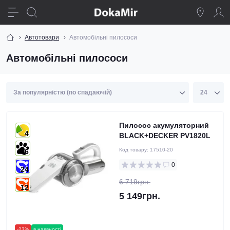
Автотовари
Автомобільні пилососи
Автомобільні пилососи
Пилосос акумуляторний
4
BLACK+DECKER PV1820L
Код товару:
17510-20
6
0
24
6 719грн.
12
5 149грн.
-23%
в наявності