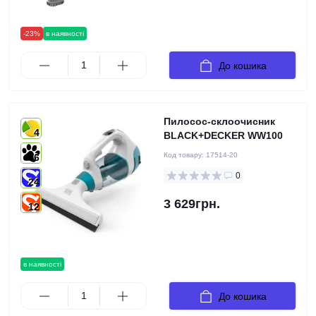
-23%
в наявності
До кошика
Пилосос-склоочисник
4
BLACK+DECKER WW100
Код товару:
17514-20
6
0
24
3 629грн.
12
в наявності
До кошика