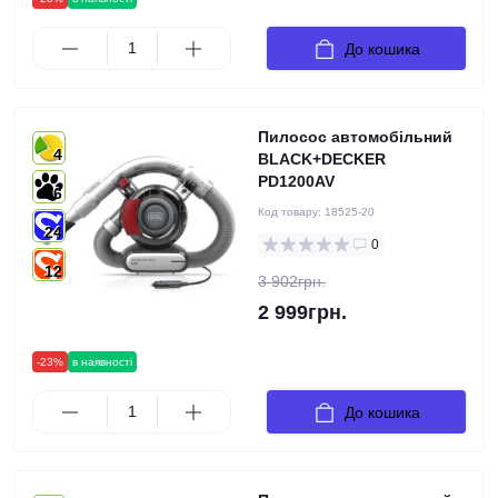
До кошика
Пилосос автомобільний
4
BLACK+DECKER
PD1200AV
6
Код товару:
18525-20
24
0
12
3 902грн.
2 999грн.
-23%
в наявності
До кошика