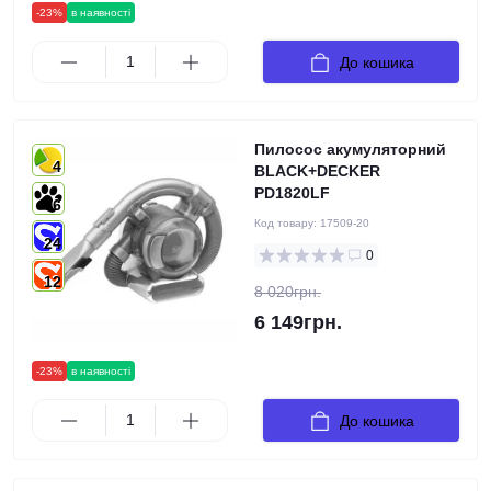
-23%
в наявності
До кошика
Пилосос акумуляторний
4
BLACK+DECKER
PD1820LF
6
Код товару:
17509-20
24
0
12
8 020грн.
6 149грн.
-23%
в наявності
До кошика