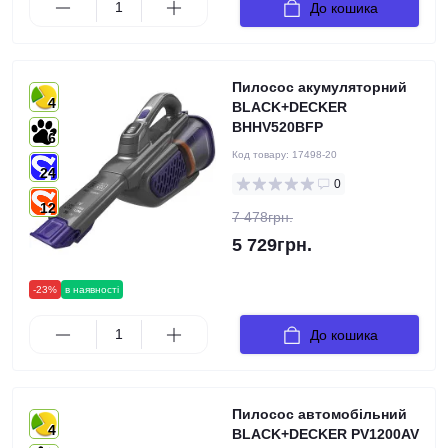
До кошика
Пилосос акумуляторний
4
BLACK+DECKER
BHHV520BFP
6
Код товару:
17498-20
24
0
12
7 478грн.
5 729грн.
-23%
в наявності
До кошика
Пилосос автомобільний
4
BLACK+DECKER PV1200AV