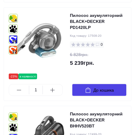
Пилосос акумуляторний
4
BLACK+DECKER
PD1420LP
6
Код товару:
17508-20
24
0
12
6 828грн.
5 239грн.
-23%
в наявності
До кошика
Пилосос акумуляторний
4
BLACK+DECKER
BHHV520BT
6
Код товару:
17499-20