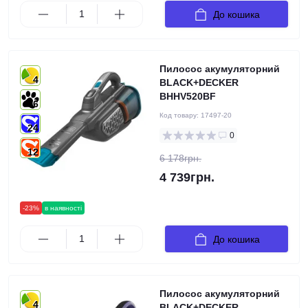
До кошика
Пилосос акумуляторний
4
BLACK+DECKER
BHHV520BF
6
Код товару:
17497-20
24
0
12
6 178грн.
4 739грн.
-23%
в наявності
До кошика
Пилосос акумуляторний
4
BLACK+DECKER