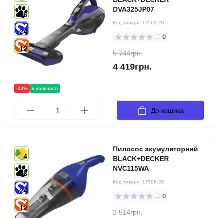
DVA325JP07
6
Код товару:
17502-20
24
0
12
5 744грн.
4 419грн.
-23%
в наявності
До кошика
Пилосос акумуляторний
4
BLACK+DECKER
NVC115WA
6
Код товару:
17506-20
24
0
12
2 514грн.