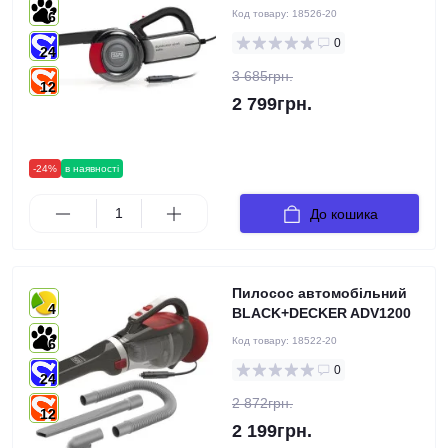
Код товару:
18526-20
6
0
24
3 685грн.
12
2 799грн.
-24%
в наявності
До кошика
Пилосос автомобільний
4
BLACK+DECKER ADV1200
Код товару:
18522-20
6
0
24
2 872грн.
12
2 199грн.