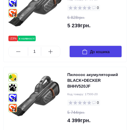
24
0
12
6 828грн.
5 239грн.
-23%
в наявності
До кошика
Пилосос акумуляторний
4
BLACK+DECKER
BHHV520JF
6
Код товару:
17500-20
24
0
12
5 744грн.
4 399грн.