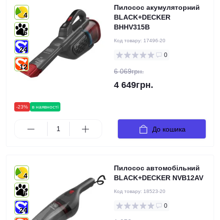
Пилосос акумуляторний
4
BLACK+DECKER
BHHV315B
6
Код товару:
17496-20
24
0
12
6 069грн.
4 649грн.
-23%
в наявності
До кошика
Пилосос автомобільний
4
BLACK+DECKER NVB12AV
Код товару:
18523-20
6
0
24