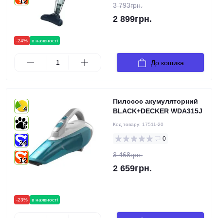
12
3 793грн.
2 899грн.
-24%
в наявності
До кошика
Пилосос акумуляторний
4
BLACK+DECKER WDA315J
Код товару:
17511-20
6
0
24
3 468грн.
12
2 659грн.
-23%
в наявності