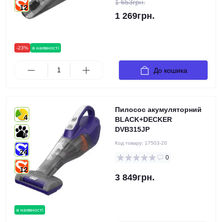
1 653грн.
12
1 269грн.
-23%
в наявності
До кошика
Пилосос акумуляторний
4
BLACK+DECKER
DVB315JP
6
Код товару:
17503-20
24
0
12
3 849грн.
в наявності