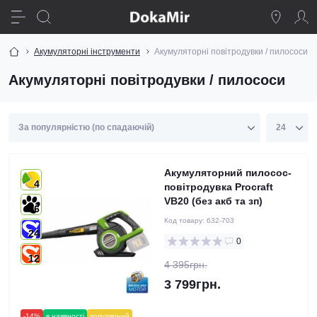
Акумуляторні інструменти
Акумуляторні повітродувки / пилососи
Акумуляторні повітродувки / пилососи
Акумуляторний пилосос-
4
повітродувка Procraft
VB20 (без акб та зп)
6
Код товару:
632-703
24
0
12
4 395грн.
3 799грн.
-14%
в наявності
популярний