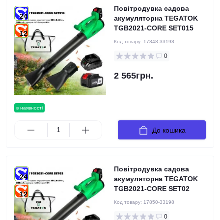
Повітродувка садова
24
акумуляторна TEGATOK
TGB2021-CORE SET015
12
Код товару:
17848-33198
0
2 565грн.
в наявності
До кошика
Повітродувка садова
24
акумуляторна TEGATOK
TGB2021-CORE SET02
12
Код товару:
17850-33198
0