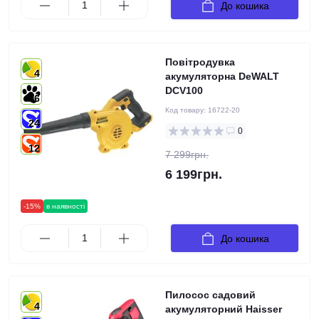
До кошика
Повітродувка
4
акумуляторна DeWALT
DCV100
6
Код товару:
16722-20
24
0
12
7 299грн.
6 199грн.
-15%
в наявності
До кошика
Пилосос садовий
4
акумуляторний Haisser