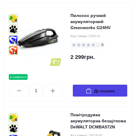
Пилосос ручний
4
акумуляторний
Greenworks G24HV
6
Код товару:
2162-11
24
0
12
2 299грн.
в наявності
До кошика
Повітродувка
4
акумуляторна безщіткова
DeWALT DCMBA572N
6
Код товару:
16718-20