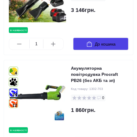
3 146грн.
в наявності
До кошика
Акумуляторна
4
повітродувка Procraft
PB26 (без АКБ та зп)
6
Код товару:
1302-703
24
0
12
1 860грн.
в наявності