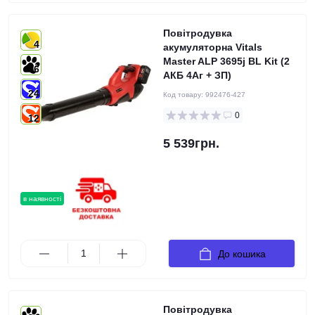
Повітродувка
4
акумуляторна Vitals
Master ALP 3695j BL Kit (2
6
АКБ 4Аг + ЗП)
24
Код товару:
992476-427
0
12
5 539грн.
в наявності
До кошика
Повітродувка