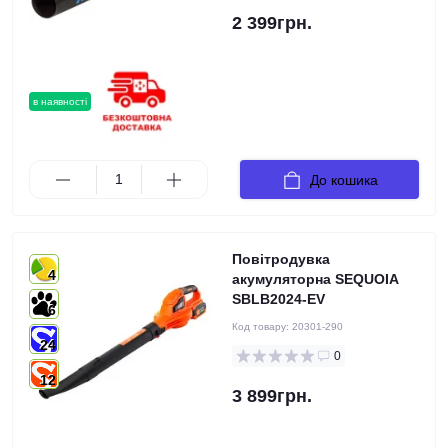
2 399грн.
в наявності
До кошика
Повітродувка
4
акумуляторна SEQUOIA
SBLB2024-EV
6
Код товару:
20301-290
24
0
12
3 899грн.