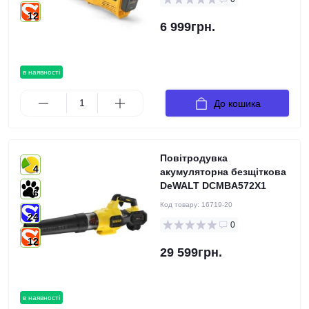
12
6 999грн.
в наявності
До кошика
Повітродувка
4
акумуляторна безщіткова
DeWALT DCMBA572X1
6
Код товару:
16719-20
24
0
12
29 599грн.
в наявності