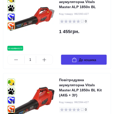
4
акумуляторна Vitals
Master ALP 1850n BL
6
Код товару:
992393-427
24
0
12
1 455грн.
в наявності
До кошика
Повітродувка
4
акумуляторна Vitals
Master ALP 1850n BL Kit
6
(АКБ + ЗУ)
24
Код товару:
992394-427
0
12