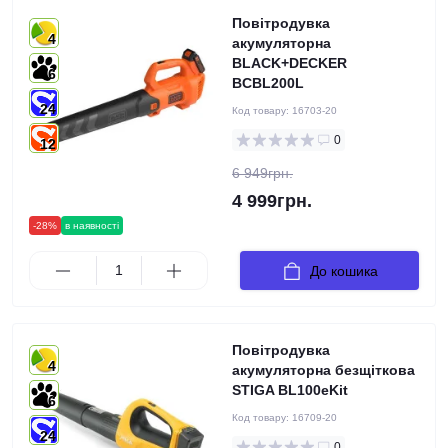
Повітродувка
4
акумуляторна
BLACK+DECKER
6
BCBL200L
24
Код товару:
16703-20
0
12
6 949грн.
4 999грн.
-28%
в наявності
До кошика
Повітродувка
4
акумуляторна безщіткова
STIGA BL100eKit
6
Код товару:
16709-20
24
0