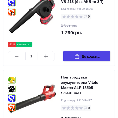
VB-218 (без АКБ та ЗП)
24
Код товару:
46609-16268
12
0
1 859грн.
1 290грн.
-31%
в наявності
До кошика
Повітродувка
4
акумуляторна Vitals
Master ALP 18505
6
SmartLine+
24
Код товару:
991847-427
0
12