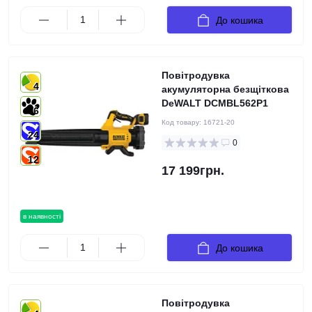
До кошика
Повітродувка
4
акумуляторна безщіткова
DeWALT DCMBL562P1
6
Код товару:
16721-20
24
0
12
17 199грн.
в наявності
До кошика
Повітродувка