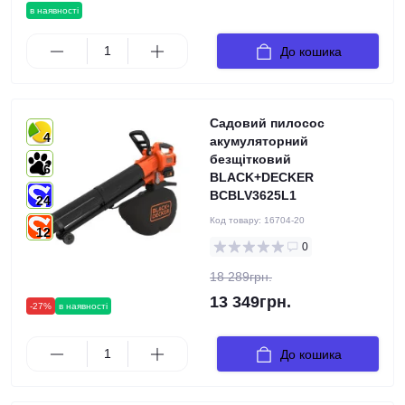
в наявності
До кошика
Садовий пилосос
4
акумуляторний
безщітковий
6
BLACK+DECKER
BCBLV3625L1
24
Код товару:
16704-20
12
0
18 289грн.
13 349грн.
-27%
в наявності
До кошика