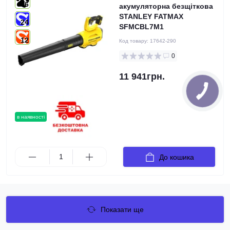
6
акумуляторна безщіткова
STANLEY FATMAX
24
SFMCBL7M1
12
Код товару:
17642-290
0
11 941грн.
в наявності
До кошика
Показати ще