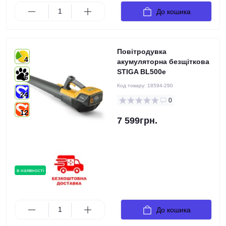
До кошика
Повітродувка
4
акумуляторна безщіткова
STIGA BL500e
6
Код товару:
18594-290
24
0
12
7 599грн.
в наявності
До кошика