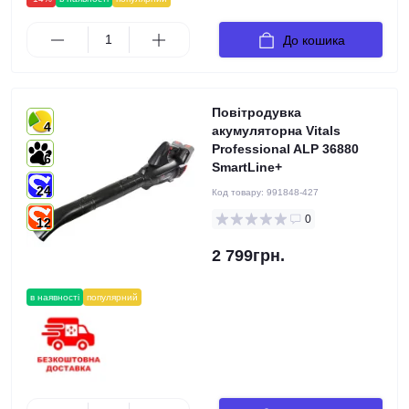
До кошика
Повітродувка
4
акумуляторна Vitals
Professional ALP 36880
6
SmartLine+
24
Код товару:
991848-427
0
12
2 799грн.
в наявності
популярний