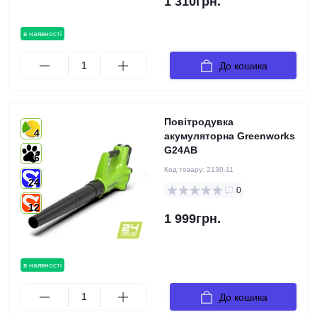
1 310грн.
в наявності
До кошика
Повітродувка
4
акумуляторна Greenworks
G24AB
6
Код товару:
2130-11
24
0
12
1 999грн.
в наявності
До кошика