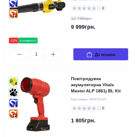
24
0
12
12 799грн.
9 999грн.
-22%
в наявності
До кошика
Повітродувка
4
акумуляторна Vitals
Master ALP 1861j BL Kit
6
Код товару:
992474-427
24
0
12
1 805грн.