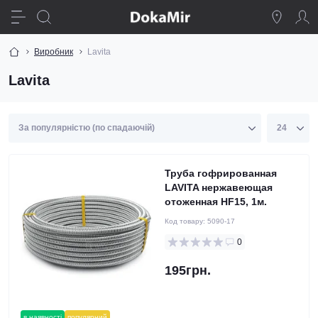
Виробник
Lavita
Lavita
Труба гофрированная
LAVITA нержавеющая
отоженная HF15, 1м.
Код товару:
5090-17
0
195грн.
в наявності
популярний