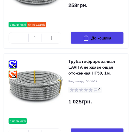
258грн.
в наявності
хіт продажів
До кошика
Труба гофрированная
24
LAVITA нержавеющая
отоженная HF50, 1м.
12
Код товару:
5086-17
0
1 025грн.
в наявності