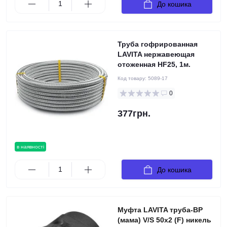
До кошика
Труба гофрированная
LAVITA нержавеющая
отоженная HF25, 1м.
Код товару:
5089-17
0
377грн.
в наявності
До кошика
Муфта LAVITA труба-ВР
(мама) V/S 50x2 (F) никель