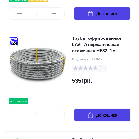
До кошика
Труба гофрированная
24
LAVITA нержавеющая
отоженная HF32, 1м.
Код товару:
5088-17
0
535грн.
в наявності
До кошика