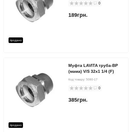
0
189грн.
продано
Муфта LAVITA труба-ВР
(мама) V/S 32x1 1/4 (F)
Код товару:
5080-17
0
385грн.
продано