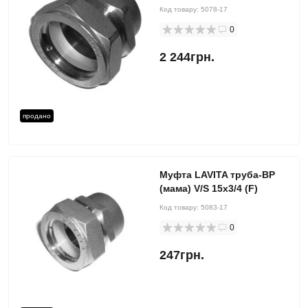
Код товару:
5078-17
0
2 244грн.
продано
Муфта LAVITA труба-ВР
(мама) V/S 15x3/4 (F)
Код товару:
5083-17
0
247грн.