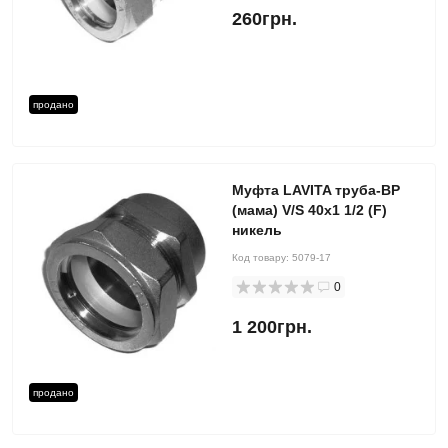
260грн.
продано
Муфта LAVITA труба-ВР
(мама) V/S 40x1 1/2 (F)
никель
Код товару:
5079-17
0
1 200грн.
продано