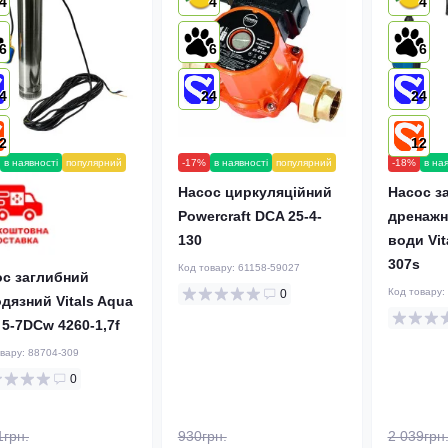
4
4
4
6
6
6
4
24
24
2
12
в наявності
популярний
-17%
в наявності
популярний
-18%
в на
Насос циркуляційний
Насос з
Powercraft DCA 25-4-
дренажн
130
води Vit
307s
Код товару:
61158-59027
ос заглибний
Код товару:
0
дязний Vitals Aqua
5-7DCw 4260-1,7f
овару:
88704-309
0
1грн.
930грн.
2 039грн