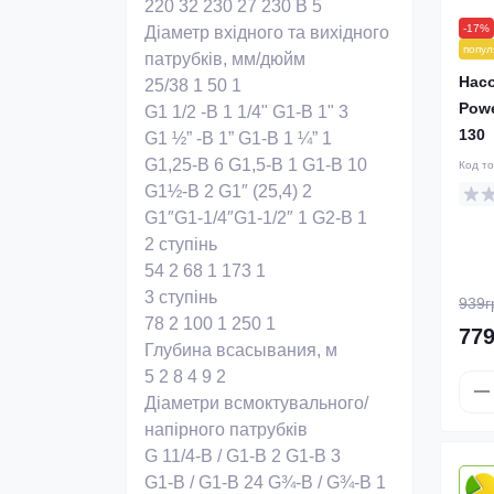
220
32
230
27
230 В
5
-17%
Діаметр вхідного та вихідного
попул
патрубків, мм/дюйм
Нас
25/38
1
50
1
Powe
G1 1/2 -В 1 1/4" G1-B 1"
3
130
G1 ½” -В 1” G1-В 1 ¼”
1
G1,25-B
6
G1,5-B
1
G1-B
10
Код т
G1½-B
2
G1″ (25,4)
2
G1″G1-1/4″G1-1/2″
1
G2-B
1
2 ступінь
54
2
68
1
173
1
3 ступінь
939г
78
2
100
1
250
1
779
Глубина всасывания, м
5
2
8
4
9
2
Діаметри всмоктувального/
напірного патрубків
G 11/4-B / G1-B
2
G1-B
3
G1-B / G1-B
24
G¾-B / G¾-B
1