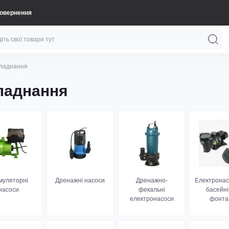
повернення
бладнання
ладнання
муляторні
Дренажні насоси
Дренажно-
Електронас
насоси
фекальні
басейні
електронасоси
фонта