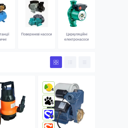
танції
Поверхневі насоси
Циркуляційні
ичні
електронасоси
4
6
24