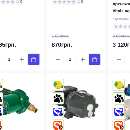
0
0
дренажн
Vitals a
Код товару:
1 064грн.
3 904грн
65грн.
870грн.
3 120г
4
4
4
6
6
6
4
24
24
2
12
12