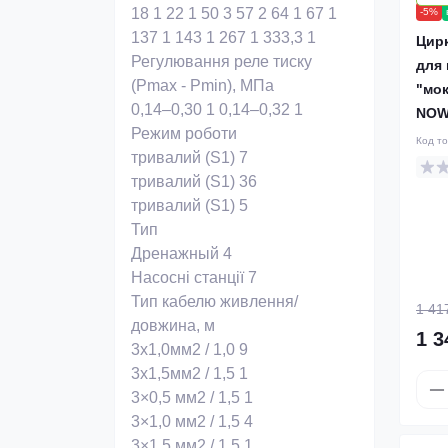
18
1
22
1
50
3
57
2
64
1
67
1
-5%
137
1
143
1
267
1
333,3
1
Цир
Регулювання реле тиску
для 
(Pmax - Pmin), МПа
"мо
0,14–0,30
1
0,14–0,32
1
NOW
Режим роботи
Код т
тривалий (S1)
7
тривалий (S1)
36
тривалий (S1)
5
Тип
Дренажный
4
Насосні станції
7
Тип кабелю живлення/
1 41
довжина, м
1 3
3х1,0мм2 / 1,0
9
3х1,5мм2 / 1,5
1
3×0,5 мм2 / 1,5
1
3×1,0 мм2 / 1,5
4
3×1,5 мм2 / 1,5
1