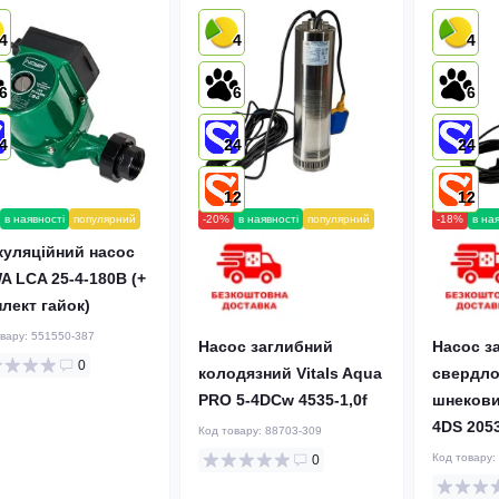
4
4
4
6
6
6
4
24
24
12
12
в наявності
популярний
-20%
в наявності
популярний
-18%
в на
куляційний насос
 LCA 25-4-180B (+
лект гайок)
овару:
551550-387
Насос заглибний
Насос з
0
колодязний Vitals Aqua
свердл
PRO 5-4DCw 4535-1,0f
шнековий
4DS 2053
Код товару:
88703-309
Код товару:
0