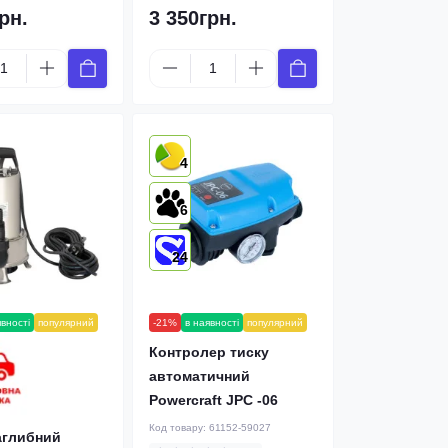
рн.
3 350грн.
4
6
24
явності
популярний
-21%
в наявності
популярний
Контролер тиску
автоматичний
Powercraft JPC -06
Код товару:
61152-59027
аглибний