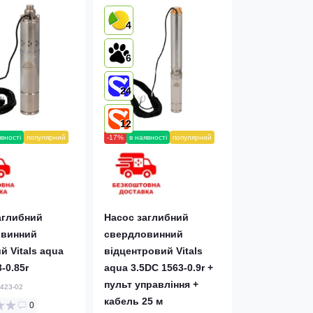
4
6
24
12
явності
популярний
-17%
в наявності
популярний
аглибний
Насос заглибний
овинний
свердловинний
 Vitals aqua
відцентровий Vitals
-0.85r
aqua 3.5DC 1563-0.9r +
пульт управління +
423-02
кабель 25 м
0