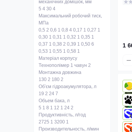
механічних домішок, мм
5
4
30
4
Максимальний робочий тиск,
МПа
0,5
2
0,6
1
0,8
4
0,17
1
0,27
1
0,30
1
0,31
1
0,32
1
0,35
1
0,37
1
0,38
2
0,39
1
0,50
6
1 6
0,53
1
0,55
1
0,58
1
Матеріал корпусу
Технополімер
1
чавун
2
Монтажна довжина
130
2
180
2
Об'єм гідроакумулятора, л
19
2
24
7
Объем бака, л
5
1
8
1
12
1
24
2
Продуктивність, л/год
2
2725
1
3200
1
Производительность, л/мин
1