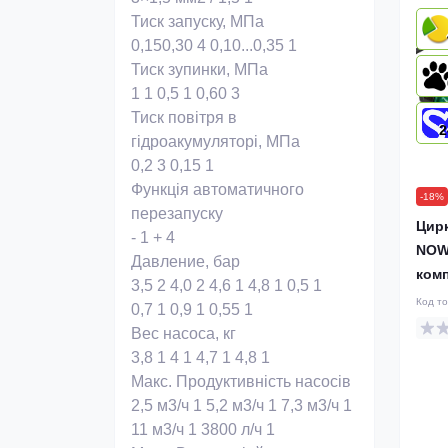
Тиск запуску, МПа
0,150,30
4
0,10...0,35
1
Тиск зупинки, МПа
1
1
0,5
1
0,60
3
Тиск повітря в
2
гідроакумуляторі, МПа
0,2
3
0,15
1
Функція автоматичного
-18%
перезапуску
Цир
-
1
+
4
NOWA
Давление, бар
комп
3,5
2
4,0
2
4,6
1
4,8
1
0,5
1
Код т
0,7
1
0,9
1
0,55
1
Вес насоса, кг
3,8
1
4
1
4,7
1
4,8
1
Макс. Продуктивність насосів
2,5 м3/ч
1
5,2 м3/ч
1
7,3 м3/ч
1
11 м3/ч
1
3800 л/ч
1