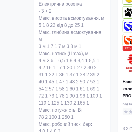
Електрична розетка
-
3
+
2
Макс. висота всмоктування, м
5
1
8
22
від 8 до 25
1
2
Макс. глибина всмоктування,
м
1
3 м
1
7
1
7 м
3
8 м
1
-16%
Макс. натиск (Нmax), м
4 м
2
6
1
6,5
1
8
4
8,4
1
8,5
1
9
2
16
1
17
1
20
1
27
2
30
2
31
1
32
1
36
1
37
1
38
2
39
2
Нас
40
1
45
1
47
1
48
2
50
7
53
1
коло
54
2
57
1
58
1
60
1
61
1
69
1
PRO 
72
1
73
1
78
1
90
1
96
1
109
1
119
1
125
1
130
2
165
1
Код т
Макс. потужність, Вт
78
2
100
1
250
1
Макс. робочий тиск, бар:
8 22
4,0
1
4,8
2