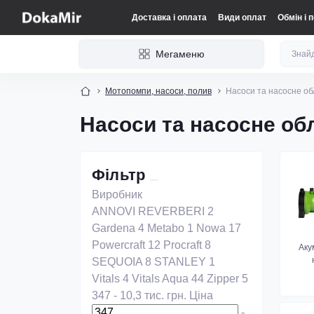
Доставка і оплата
Види оплат
Обмін і 
Мегаменю
Мотопомпи, насоси, полив
Насоси та насосне о
Насоси та насосне об
Фільтр
Виробник
ANNOVI REVERBERI
2
Gardena
4
Metabo
1
Nowa
17
Powercraft
12
Procraft
8
Аку
SEQUOIA
8
STANLEY
1
Vitals
4
Vitals Aqua
44
Zipper
5
347
-
10,3 тис.
грн.
Ціна
-