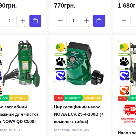
90грн.
770грн.
1 680г
4
4
4
6
6
6
4
24
24
2
12
вності
популярний
-18%
в наявності
популярний
-20%
в на
ос заглибний
Циркуляційний насос
ажний для чистої
NOWA LCA 25-4-130B (+
и NOWA QD C500f
комплект гайок)
овару:
1015-04
Код товару:
551549-387
Насос з