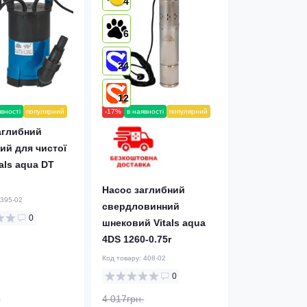
4
6
24
12
явності
популярний
-17%
в наявності
популярний
аглибний
ий для чистої
als aqua DT
Насос заглибний
395-02
свердловинний
0
шнековий Vitals aqua
4DS 1260-0.75r
Код товару:
408-02
0
.
4 017грн.