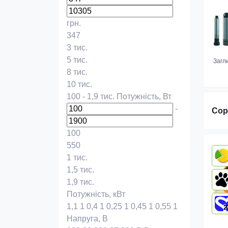
грн.
347
3 тис.
5 тис.
Загл
8 тис.
10 тис.
100
-
1,9 тис.
Потужність, Вт
-
Сор
100
550
1 тис.
1,5 тис.
1,9 тис.
Потужність, кВт
1,1
1
0,4
1
0,25
1
0,45
1
0,55
1
2
Напруга, В