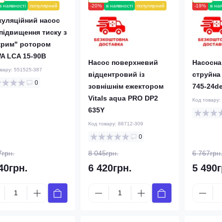
в наявності
популярний
-20%
в наявності
популярний
-19%
в на
куляційний насос
підвищення тиску з
крим" ротором
A LCA 15-90B
Насос поверхневий
Насосна
овару:
551525-387
відцентровий із
струйна 
0
зовнішнім ежектором
745-24d
Vitals aqua PRO DP2
Код товару:
635Y
Код товару:
88712-309
0
7грн.
8 045грн.
6 767грн
40грн.
6 420грн.
5 490г