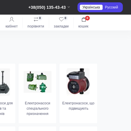
+38(050) 135-43-43
Українська
Русский
0
0
0
кабінет
порівняти
закладки
кошик
оси для
Електронасоси
Електронасоси, що
в та
спеціального
підвищують
нів
призначення