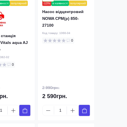
явності
популярний
-13%
в наявності
популярний
Насос відцентровий
NOWA CPM(p) 850-
27100
Код товару:
1066-04
 станція
0
Vitals aqua AJ
e
382-02
0
.
2 990грн.
рн.
2 590грн.