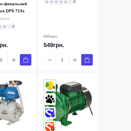
0
о-фекальний
qua DPS 713s
394-02
0
.
699грн.
рн.
549грн.
4
6
24
12