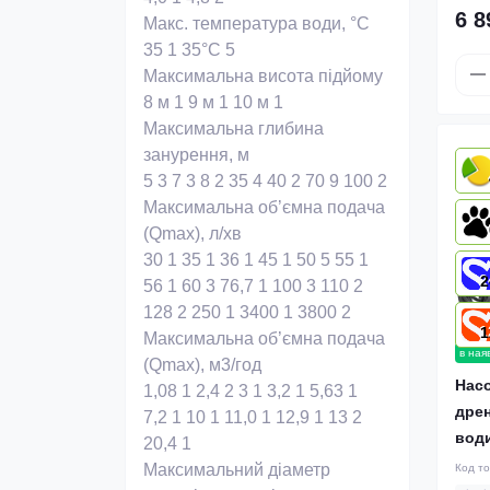
6 8
Макс. температура води, °С
35
1
35°C
5
Максимальна висота підйому
8 м
1
9 м
1
10 м
1
Максимальна глибина
занурення, м
5
3
7
3
8
2
35
4
40
2
70
9
100
2
Максимальна об’ємна подача
(Qmax), л/хв
30
1
35
1
36
1
45
1
50
5
55
1
2
56
1
60
3
76,7
1
100
3
110
2
128
2
250
1
3400
1
3800
2
1
Максимальна об’ємна подача
в ная
(Qmax), м3/год
Нас
1,08
1
2,4
2
3
1
3,2
1
5,63
1
дрен
7,2
1
10
1
11,0
1
12,9
1
13
2
вод
20,4
1
Максимальний діаметр
Код т