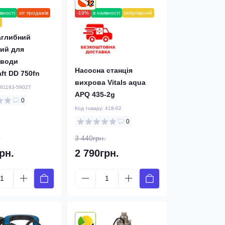
12
явності
хіт продажів
-19%
в наявності
популярний
аглибний
ий для
 води
Насосна станція
ft DD 750fn
вихрова Vitals aqua
61183-59027
APQ 435-2g
0
Код товару:
418-02
0
.
3 440грн.
рн.
2 790грн.