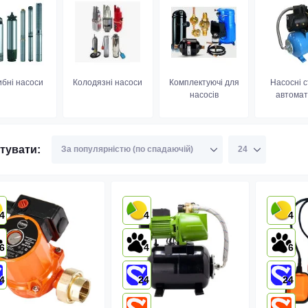
ибні насоси
Колодязні насоси
Комплектуючі для
Насосні с
насосів
автомат
тувати:
4
4
4
6
4
6
4
24
24