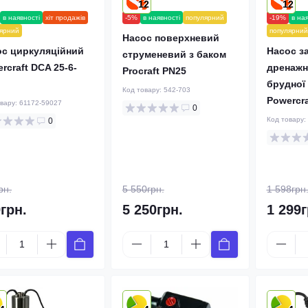
12
12
в наявності
хіт продажів
-5%
в наявності
популярний
-19%
в на
ярний
популярний
Насос поверхневий
ос циркуляційний
Насос з
струменевий з баком
rcraft DCA 25-6-
дренажн
Procraft PN25
брудної
Код товару:
542-703
Powercra
овару:
61172-59027
0
Код товару:
0
рн.
5 550грн.
1 598грн
грн.
5 250грн.
1 299г