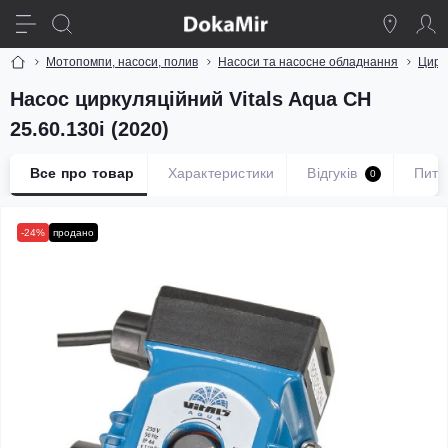
Мотопомпи, насоси, полив
Насоси та насосне обладнання
Цирк
Насос циркуляційний Vitals Aqua CH
25.60.130i (2020)
Все про товар
Характеристики
Відгуків
Пита
0
-24%
продано