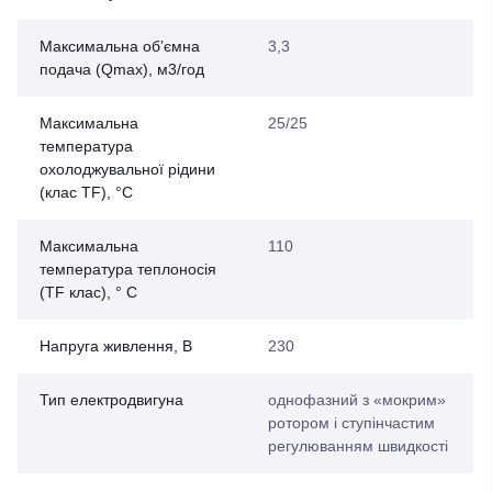
Максимальна об’ємна
3,3
подача (Qmax), м3/год
Максимальна
25/25
температура
охолоджувальної рідини
(клас TF), °C
Максимальна
110
температура теплоносія
(TF клас), ° С
Напруга живлення, В
230
Тип електродвигуна
однофазний з «мокрим»
ротором і ступінчастим
регулюванням швидкості