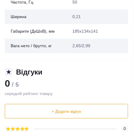
Частота, Гц
50
Ширина
0,21
Габарити (ДхШхВ), мм
185х134х141
Вага нето / брутто, кг
2,65/2,99
Відгуки
0
/ 5
середній рейтинг товару
+ Додати відгук
0