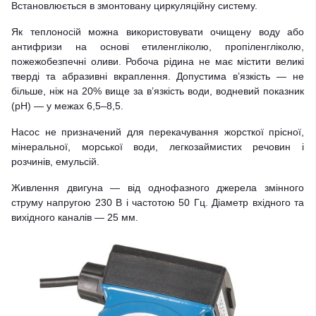
Встановлюється в змонтовану циркуляційну систему.
Як теплоносій можна використовувати очищену воду або
антифризи на основі етиленгліколю, пропіленгліколю,
пожежобезпечні оливи. Робоча рідина не має містити великі
тверді та абразивні вкраплення. Допустима в’язкість — не
більше, ніж на 20% вище за в’язкість води, водневий показник
(рН) — у межах 6,5–8,5.
Насос не призначений для перекачування жорсткої прісної,
мінеральної, морської води, легкозаймистих речовин і
розчинів, емульсій.
Живлення двигуна — від однофазного джерела змінного
струму напругою 230 В і частотою 50 Гц. Діаметр вхідного та
вихідного каналів — 25 мм.