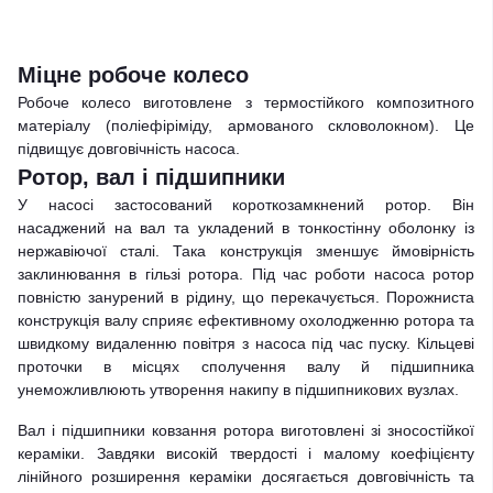
Міцне робоче колесо
Робоче колесо виготовлене з термостійкого композитного
матеріалу (поліефіріміду, армованого скловолокном). Це
підвищує довговічність насоса.
Ротор, вал і підшипники
У насосі застосований короткозамкнений ротор. Він
насаджений на вал та укладений в тонкостінну оболонку із
нержавіючої сталі. Така конструкція зменшує ймовірність
заклинювання в гільзі ротора. Під час роботи насоса ротор
повністю занурений в рідину, що перекачується. Порожниста
конструкція валу сприяє ефективному охолодженню ротора та
швидкому видаленню повітря з насоса під час пуску. Кільцеві
проточки в місцях сполучення валу й підшипника
унеможливлюють утворення накипу в підшипникових вузлах.
Вал і підшипники ковзання ротора виготовлені зі зносостійкої
кераміки. Завдяки високій твердості і малому коефіцієнту
лінійного розширення кераміки досягається довговічність та