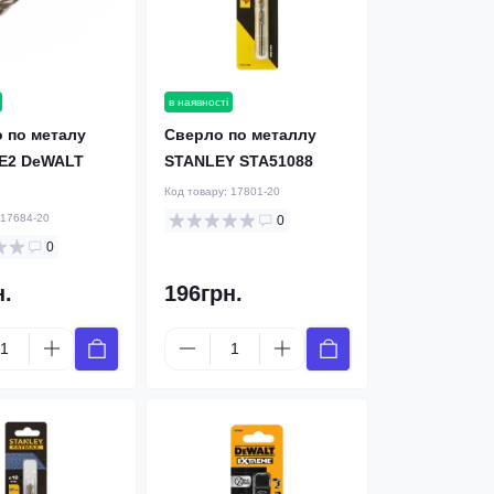
в наявності
 по металу
Cверлo по металлу
E2 DeWALT
STANLEY STA51088
Код товару:
17801-20
17684-20
0
0
н.
196грн.