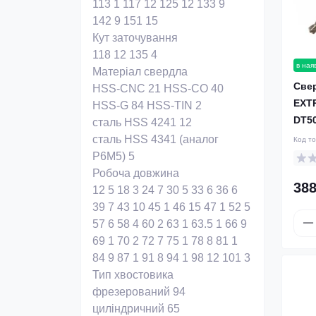
113
1
117
12
125
12
133
9
142
9
151
15
Кут заточування
118
12
135
4
в ная
Матеріал свердла
Све
HSS-CNC
21
HSS-CO
40
EXT
HSS-G
84
HSS-TIN
2
DT5
сталь HSS 4241
12
сталь HSS 4341 (аналог
Код т
Р6М5)
5
Робоча довжина
388
12
5
18
3
24
7
30
5
33
6
36
6
39
7
43
10
45
1
46
15
47
1
52
5
57
6
58
4
60
2
63
1
63.5
1
66
9
69
1
70
2
72
7
75
1
78
8
81
1
84
9
87
1
91
8
94
1
98
12
101
3
Тип хвостовика
фрезерований
94
циліндричний
65