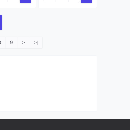
8
9
>
>|