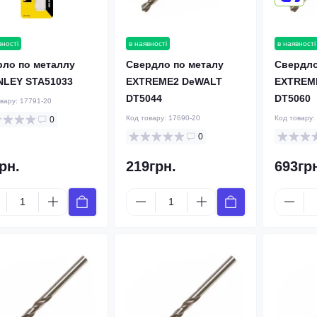
вності
в наявності
в наявності
рлo по металлу
Свердло по металу
Свердло
NLEY STA51033
EXTREME2 DeWALT
EXTREM
DT5044
DT5060
овару:
17791-20
Код товару:
17690-20
Код товару:
0
0
рн.
219грн.
693гр