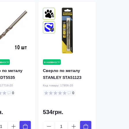
6
24
явності
в наявності
 по металу
Cверлo по металу
DT5535
STANLEY STA51123
17716-20
Код товару:
17806-20
0
0
н.
534грн.