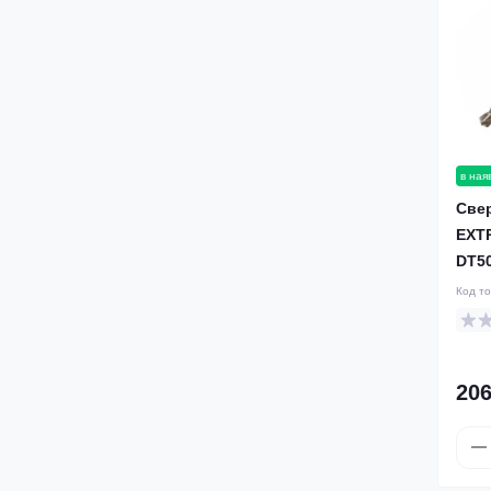
в ная
Све
EXT
DT5
Код т
206