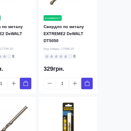
в наявності
 по металу
Свердло по металу
E2 DeWALT
EXTREME2 DeWALT
DT5050
17706-20
Код товару:
17696-20
0
0
н.
329грн.