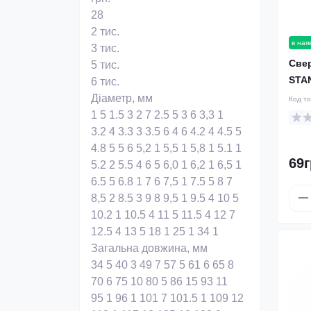
28
2 тис.
в ная
3 тис.
Cве
5 тис.
STA
6 тис.
Діаметр, мм
Код т
1
5
1.5
3
2
7
2.5
5
3
6
3,3
1
3.2
4
3.3
3
3.5
6
4
6
4.2
4
4.5
5
4.8
5
5
6
5,2
1
5,5
1
5,8
1
5.1
1
69г
5.2
2
5.5
4
6
5
6,0
1
6,2
1
6,5
1
6.5
5
6.8
1
7
6
7,5
1
7.5
5
8
7
8,5
2
8.5
3
9
8
9,5
1
9.5
4
10
5
10.2
1
10.5
4
11
5
11.5
4
12
7
12.5
4
13
5
18
1
25
1
34
1
Загальна довжина, мм
34
5
40
3
49
7
57
5
61
6
65
8
70
6
75
10
80
5
86
15
93
11
95
1
96
1
101
7
101.5
1
109
12