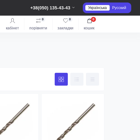
+38(050) 135-43-43
Українська
Русский
0
0
0
кабінет
порівняти
закладки
кошик