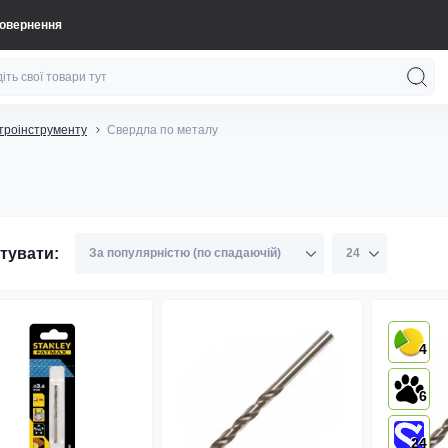
повернення
троінструменту
Свердла по металу
тувати:
4
6
24