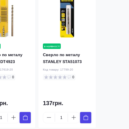
в наявності
 по металу
Cверлo по металу
DT4923
STANLEY STA51073
17619-20
Код товару:
17799-20
0
0
рн.
137грн.