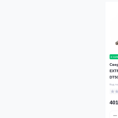
в ная
Све
EXT
DT5
Код т
401