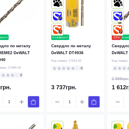
6
6
24
24
12
12
вності
в наявності
-22%
в на
рдло по металу
Свердло по металу
Свердло
REME2 DeWALT
DeWALT DT4936
DeWALT 
040
Код товару:
17631-20
Код товару:
овару:
17686-20
0
0
2 066грн
грн.
3 737грн.
1 612г