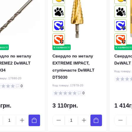
4
4
6
6
24
24
12
12
вності
в наявності
в наявності
рдло по металу
Свердло по металу
Свердло
REME2 DeWALT
EXTREME IMPACT,
DeWALT 
034
ступінчасте DeWALT
Код товару:
DT5030
овару:
17680-20
Код товару:
17678-20
0
0
грн.
3 110грн.
1 414г