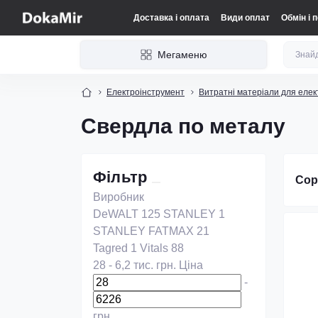
Доставка і оплата
Види оплат
Обмін і 
Мегаменю
Електроінструмент
Витратні матеріали для елек
Свердла по металу
Фільтр
Сор
Виробник
DeWALT
125
STANLEY
1
STANLEY FATMAX
21
Tagred
1
Vitals
88
28
-
6,2 тис.
грн.
Ціна
-
грн.