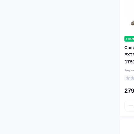
в ная
Све
EXT
DT5
Код т
279