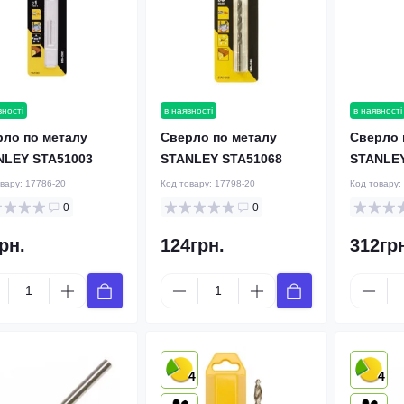
вності
в наявності
в наявності
рлo по металу
Cверлo по металу
Cверлo 
NLEY STA51003
STANLEY STA51068
STANLEY
овару:
17786-20
Код товару:
17798-20
Код товару:
0
0
рн.
124грн.
312гр
4
4