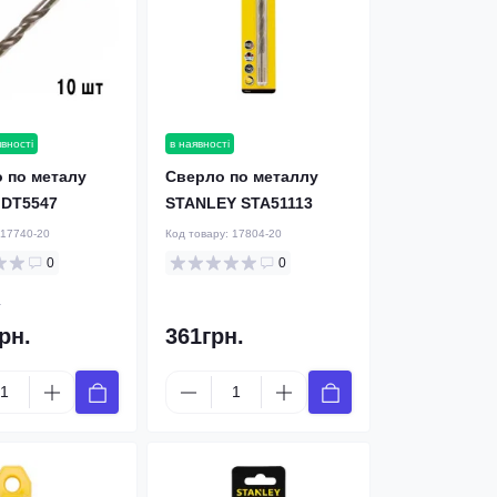
явності
в наявності
 по металу
Cверлo по металлу
DT5547
STANLEY STA51113
17740-20
Код товару:
17804-20
0
0
.
рн.
361грн.