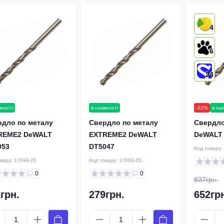
4
6
24
вності
в наявності
-22%
в на
рдло по металу
Свердло по металу
Свердло
REME2 DeWALT
EXTREME2 DeWALT
DeWALT 
053
DT5047
Код товару:
овару:
17699-20
Код товару:
17693-20
0
0
837грн.
грн.
279грн.
652гр