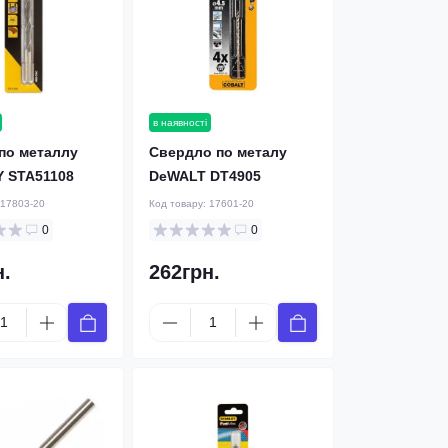
в наявності
по металлу
Свердло по металу
 STA51108
DeWALT DT4905
17803-20
Код товару:
17601-20
0
0
н.
262грн.