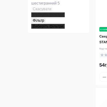
шестигранний
5
Скасувати
Виберіть фільтри
Фільтр
Виберіть фільтри
в ная
Cве
STA
Код т
54г