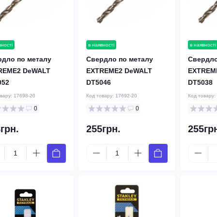
вності
в наявності
в наявності
рдло по металу
Свердло по металу
Свердло
REME2 DeWALT
EXTREME2 DeWALT
EXTREM
052
DT5046
DT5038
овару:
17698-20
Код товару:
17692-20
Код товару:
0
0
грн.
255грн.
255гр