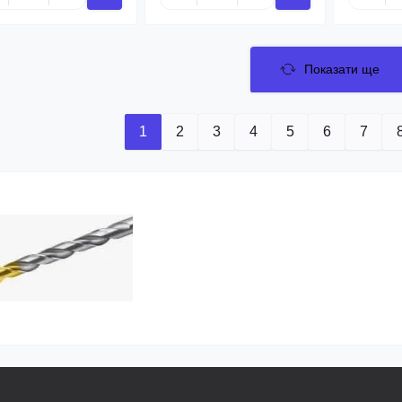
Показати ще
1
2
3
4
5
6
7