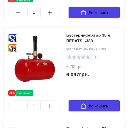
До кошика
Бустер-інфлятор 38 л
24
REDATS I-380
Код товару:
2595599174-665
12
0
6 700грн.
6 097грн.
-9%
в наявності
До кошика