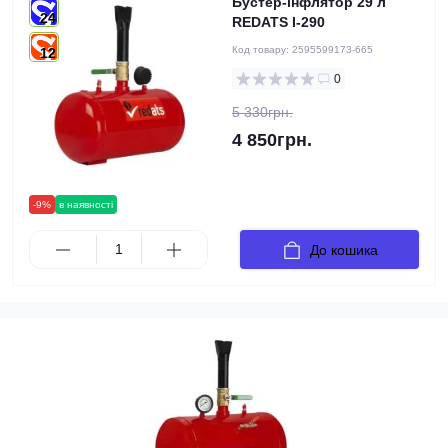
Бустер-інфлятор 29 л
24
REDATS I-290
Код товару:
2595599173-665
12
0
5 330грн.
4 850грн.
-9%
в наявності
До кошика