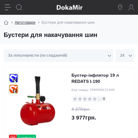
Автотовари
Бустери для накачування шин
Бустери для накачування шин
Бустер-інфлятор 19 л
24
REDATS I-190
Код товару:
2595599172-665
12
0
4 370грн.
3 977грн.
-9%
в наявності