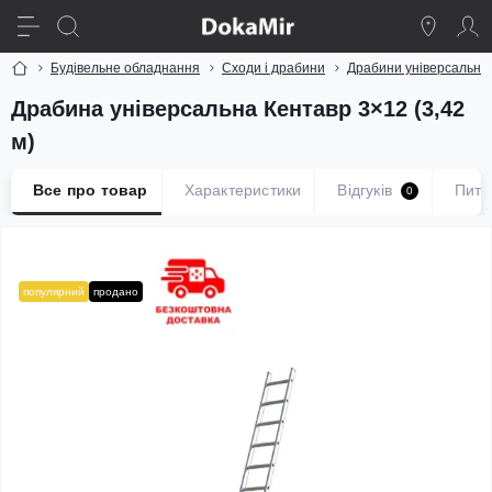
Будівельне обладнання
Сходи і драбини
Драбини універсальні
Драбина універсальна Кентавр 3×12 (3,42
м)
Все про товар
Характеристики
Відгуків
Пита
0
популярний
продано