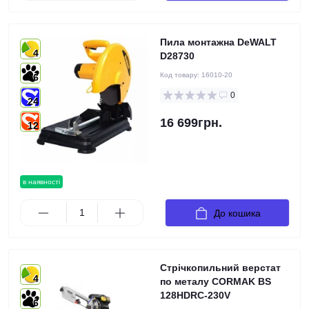
Пила монтажна DeWALT
4
D28730
Код товару:
16010-20
6
0
24
16 699грн.
12
в наявності
До кошика
Стрічкопильний верстат
4
по металу CORMAK BS
128HDRC-230V
6