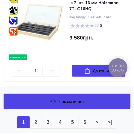
4
із 7 шт. 16 мм Holzmann
7TLG16HQ
6
Код товару:
1744043527-665
24
0
12
9 580грн.
в наявності
КНОПКА
ЗВ'ЯЗКУ
До кошика
Показати ще
1
2
3
4
5
6
>
>|