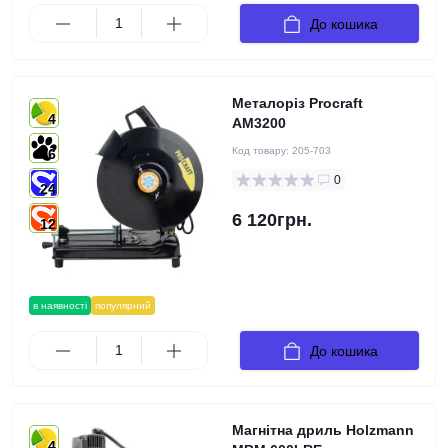
До кошика
Металоріз Procraft
4
AM3200
Код товару:
205-703
6
0
24
6 120грн.
12
в наявності
популярний
До кошика
Магнітна дриль Holzmann
4