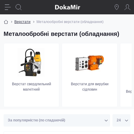
Верстати
Металообробні верстати (обладнання)
Металообробні верстати (обладнання)
Верстат свердлильний
Верстати для вирубки
магнітний
сідловин
Верс