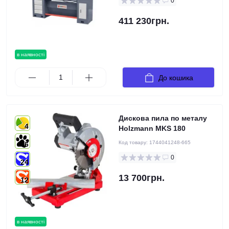
0
411 230грн.
в наявності
До кошика
Дискова пила по металу
4
Holzmann MKS 180
Код товару:
1744041248-665
6
0
24
13 700грн.
12
в наявності