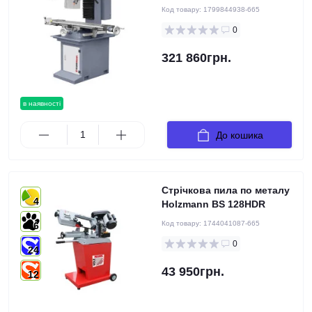
Код товару:
1799844938-665
0
321 860грн.
в наявності
До кошика
Стрічкова пила по металу
4
Holzmann BS 128HDR
Код товару:
1744041087-665
6
0
24
43 950грн.
12