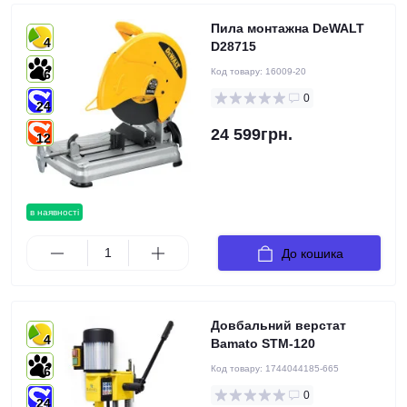
Пила монтажна DeWALT
4
D28715
Код товару:
16009-20
6
0
24
24 599грн.
12
в наявності
До кошика
Довбальний верстат
4
Bamato STM-120
Код товару:
1744044185-665
6
0
24