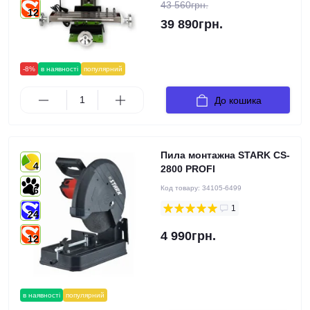
43 560грн.
12
39 890грн.
-8%
в наявності
популярний
До кошика
Пила монтажна STARK CS-
4
2800 PROFI
Код товару:
34105-6499
6
1
24
4 990грн.
12
в наявності
популярний