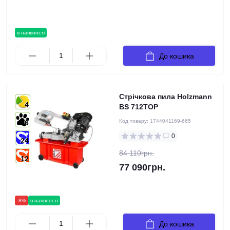
в наявності
До кошика
Стрічкова пила Holzmann
4
BS 712TOP
Код товару:
1744041169-665
6
0
24
84 110грн.
12
77 090грн.
-8%
в наявності
До кошика