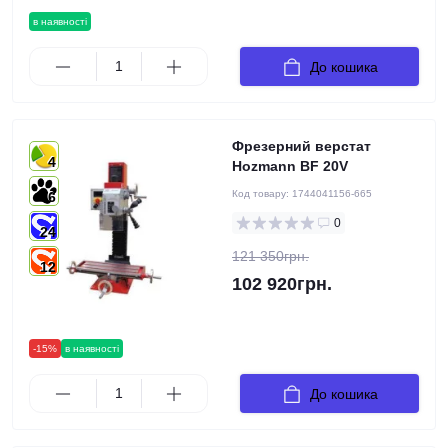
в наявності
До кошика
Фрезерний верстат
4
Hozmann BF 20V
Код товару:
1744041156-665
6
0
24
121 350грн.
12
102 920грн.
-15%
в наявності
До кошика