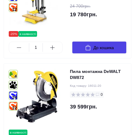
24 700грн.
12
19 780грн.
-20%
в наявності
До кошика
Пила монтажна DeWALT
4
DW872
Код товару:
16011-20
6
0
24
39 599грн.
12
в наявності