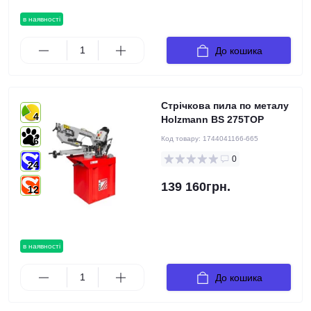
в наявності
До кошика
Стрічкова пила по металу
4
Holzmann BS 275TOP
Код товару:
1744041166-665
6
0
24
139 160грн.
12
в наявності
До кошика