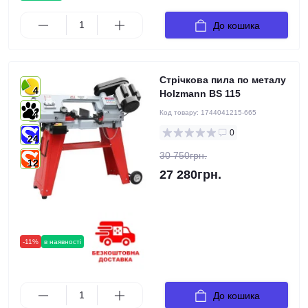
До кошика
Стрічкова пила по металу
4
Holzmann BS 115
Код товару:
1744041215-665
4
0
24
30 750грн.
12
27 280грн.
-11%
в наявності
До кошика