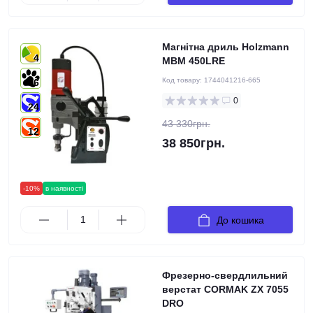
Магнітна дриль Holzmann
4
MBM 450LRE
Код товару:
1744041216-665
6
0
24
43 330грн.
12
38 850грн.
-10%
в наявності
До кошика
Фрезерно-свердлильний
верстат CORMAK ZX 7055
DRO