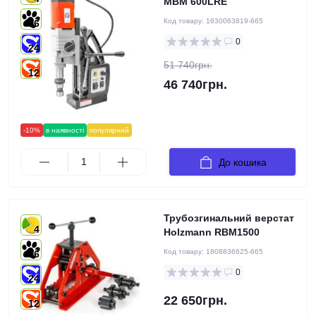
MBM 600LRE
Код товару:
1630063819-665
6
0
24
51 740грн.
12
46 740грн.
-10%
в наявності
популярний
До кошика
Трубозгинальний верстат
4
Holzmann RBM1500
Код товару:
1808836625-665
6
0
24
22 650грн.
12