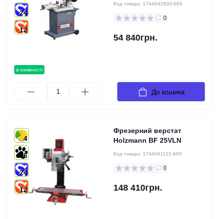
Код товару:
1744042932-665
24
0
12
54 840грн.
в наявності
До кошика
Фрезерний верстат
4
Holzmann BF 25VLN
Код товару:
1744041121-665
6
0
24
148 410грн.
12