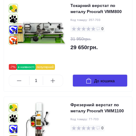
Токарний верстат по
4
металу Procraft VMM800
Код товару:
357-703
6
0
24
31 950грн.
12
29 650грн.
-7%
в наявності
популярний
До кошика
Фрезерний верстат по
4
металу Procraft VMM1100
Код товару:
77-703
6
0
24