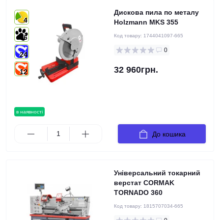
Дискова пила по металу
4
Holzmann MKS 355
Код товару:
1744041097-665
6
0
24
32 960грн.
12
в наявності
До кошика
Універсальний токарний
верстат CORMAK
TORNADO 360
Код товару:
1815707034-665