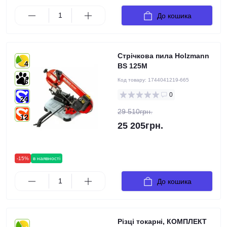
До кошика
Стрічкова пила Holzmann
4
BS 125М
Код товару:
1744041219-665
6
0
24
29 510грн.
12
25 205грн.
-15%
в наявності
До кошика
Різці токарні, КОМПЛЕКТ