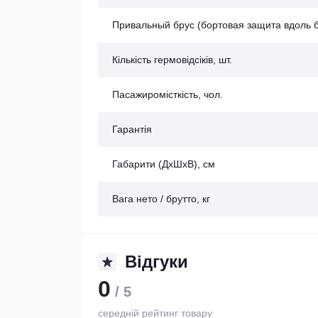
Привальный брус (бортовая защита вдоль 
Кількість гермовідсіків, шт.
Пасажиромісткість, чол.
Гарантія
Габарити (ДхШхВ), см
Вага нето / брутто, кг
Відгуки
0
/ 5
середній рейтинг товару