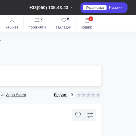
+38(050) 135-43-43
Українська
Русский
0
0
0
кабінет
порівняти
закладки
кошик
0
0
ик:
Aqua-Storm
Відгуки: