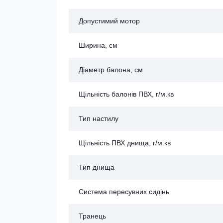
Допустимий мотор
Ширина, см
Діаметр балона, см
Щільність балонів ПВХ, г/м.кв
Тип настилу
Щільність ПВХ днища, г/м.кв
Тип днища
Система пересувних сидінь
Транець