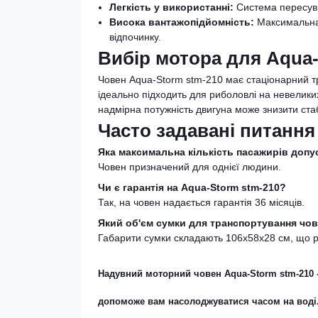
Легкість у використанні:
Система пересувн
Висока вантажопідйомність:
Максимальна 
відпочинку.
Вибір мотора для Aqua-
Човен Aqua-Storm stm-210 має стаціонарний тр
ідеально підходить для риболовлі на невелики
надмірна потужність двигуна може знизити стаб
Часто задавані питання
Яка максимальна кількість пасажирів допу
Човен призначений для однієї людини.
Чи є гарантія на Aqua-Storm stm-210?
Так, на човен надається гарантія 36 місяців.
Який об'єм сумки для транспортування чо
Габарити сумки складають 106х58х28 см, що р
Надувний моторний човен
Aqua-Storm stm-210
допоможе вам насолоджуватися часом на воді. 