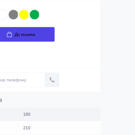
До кошика
і)
180
210