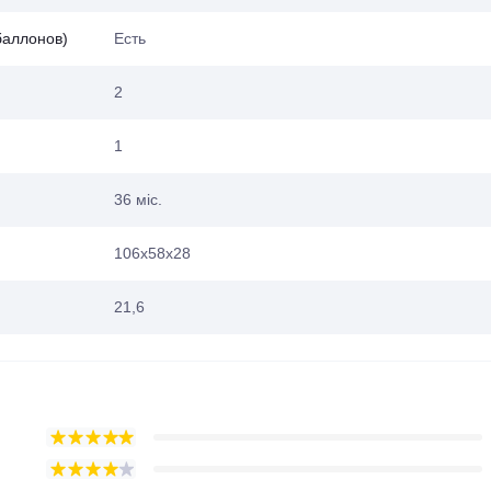
баллонов)
Есть
2
1
36 міс.
106х58х28
21,6