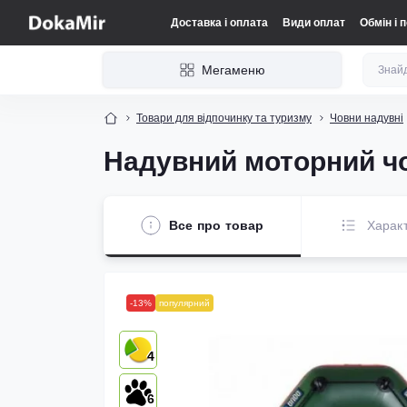
Доставка і оплата
Види оплат
Обмін і 
Мегаменю
Товари для відпочинку та туризму
Човни надувні
Надувний моторний чо
Все про товар
Харак
-13%
популярний
4
6