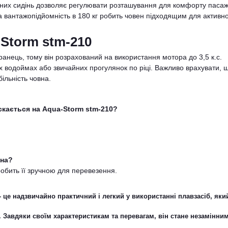
их сидінь дозволяє регулювати розташування для комфорту пасаж
вантажопідйомність в 180 кг робить човен підходящим для активн
Storm stm-210
анець, тому він розрахований на використання мотора до 3,5 к.с.
х водоймах або звичайних прогулянок по ріці. Важливо врахувати, 
ільність човна.
скається на Aqua-Storm stm-210?
вна?
обить її зручною для перевезення.
- це надзвичайно практичний і легкий у використанні плавзасіб, яки
Завдяки своїм характеристикам та перевагам, він стане незамінни