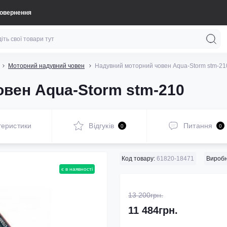
повернення
Моторний надувний човен
Надувний моторний човен Aqua-Storm stm-21
вен Aqua-Storm stm-210
теристики
Відгуків
Питання
0
0
Код товару:
61820-18471
Виробн
є в наявності
13 200грн.
11 484грн.