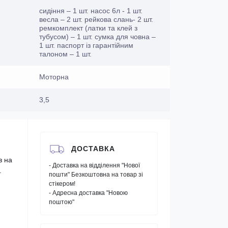
сидіння – 1 шт. насос 6л - 1 шт.
весла – 2 шт. рейкова слань- 2 шт.
ремкомплект (латки та клей з
тубусом) – 1 шт. сумка для човна –
1 шт. паспорт із гарантійним
талоном – 1 шт.
Моторна
3,5
ДОСТАВКА
в на
- Доставка на відділення "Нової
.
пошти" Безкоштовна на товар зі
стікером!
- Адресна доставка "Новою
поштою"