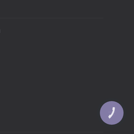
И
КНОПКА
ЗВ'ЯЗКУ