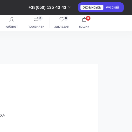
+38(050) 135-43-43
Українська
Русский
0
0
0
кабінет
порівняти
закладки
кошик
у);