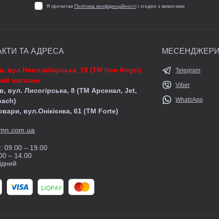
Я прочитав
Політика конфіденційності
і згоден з вимогами
АКТИ ТА АДРЕСА
МЕСЕНДЖЕР
їв, вул.Новозабарська, 19 (ТМ Iron Angel)
Telegram
ий магазин
Viber
в, вул. Лисогірська, 8 (ТМ Арсенал, Jet,
WhatsApp
pach)
овари, вул.Онікієнка, 61 (ТМ Forte)
mn.com.ua
: 09.00 – 19.00
00 – 14.00
ідний