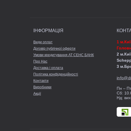
ІНФОРМАЦІЯ
КОНТ
1 м.Ки
Види оплат
Головн
Договір публічної оферти
2 м.Киї
Умови кредитування АТ СЕНС БАНК
Schep
Про Нас
3 м.Бр
Доставка і оплата
Політика конфіденційності
info@d
Контакти
Виробники
Пн – Пт
Сб: 10.
Акції
Нд: вих