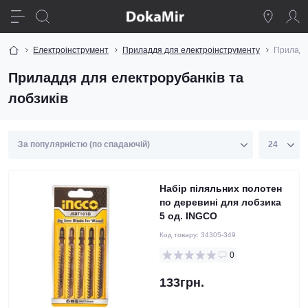
Електроінструмент
Приладдя для електроінструменту
Приладдя
Приладдя для електрорубанків та
лобзиків
Набір піляльних полотен
по деревині для лобзика
5 од. INGCO
Код товару:
34305-349
0
133грн.