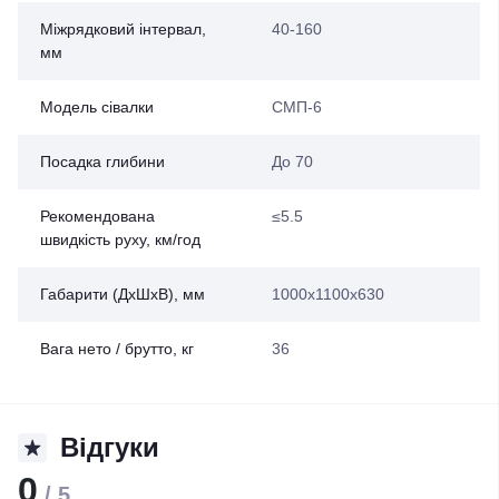
Міжрядковий інтервал,
40-160
мм
Модель сівалки
СМП-6
Посадка глибини
До 70
Рекомендована
≤5.5
швидкість руху, км/год
Габарити (ДхШхВ), мм
1000х1100х630
Вага нето / брутто, кг
36
Відгуки
0
/ 5