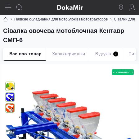
Навісне обладнання для мотоблоків і мототракторов
Сівалки для м
Сівалка овочева мотоблочная Кентавр
СМП-6
Все про товар
Характеристики
Відгуків
Пита
0
є в наявності
4
24
12