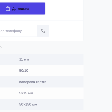
До кошика
і)
11 мм
50/10
паперова картка
5×15 мм
50×150 мм