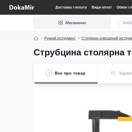
Доставка і оплата
Види оплат
Обмін і 
Мегаменю
Ручний інструмент
Столярно-слюсарний інструм
Струбцина столярна 
Все про товар
Харак