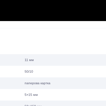
11 мм
50/10
паперова картка
5×15 мм