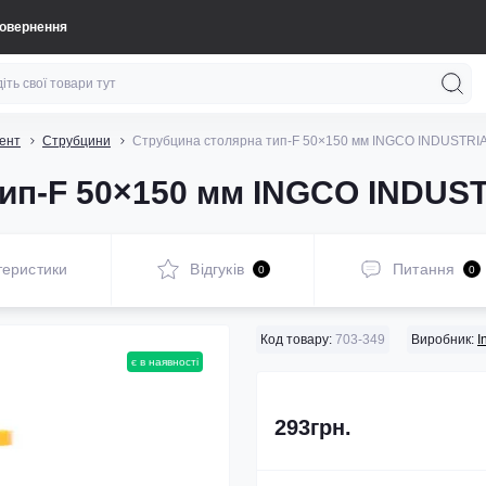
повернення
ент
Струбцини
Струбцина столярна тип-F 50×150 мм INGCO INDUSTRI
тип-F 50×150 мм INGCO INDUS
теристики
Відгуків
Питання
0
0
Код товару:
703-349
Виробник:
I
є в наявності
293грн.