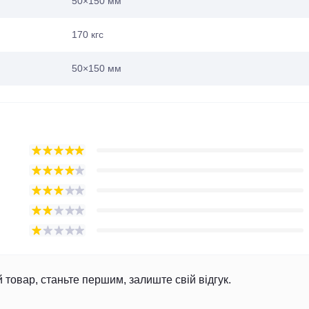
50×150 мм
170 кгс
50×150 мм
й товар, станьте першим, залиште свій відгук.