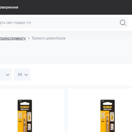
повернення
троінструменту
Тримачі цифенборів