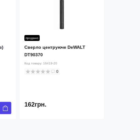
продано
в)
Cверло центруюче DeWALT
DT90370
Код товару:
16419-20
0
162грн.