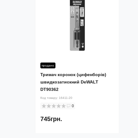
продано
Тримач коронок (цифенборів)
швидкозатискний DeWALT
DT90362
Код товару:
16411-20
0
745грн.