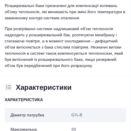
Розширювальні баки призначені для компенсації коливань
об’єму теплоносія, які виникають при зміні його температури в
замкненому контурі системи опалення.
При розігріванні системи надлишковий об’єм теплоносія
надходить у розширювальний бак, розтягуючи мембрану і
стискаючи повітря, а в момент охолодження – дефіцитний
об’єм витісняється з бака стислим повітрям. Незначні витоки
теплоносія в системі також компенсуються теплоносієм, який
був витіснений із розширювального бака, якщо резервний
об’єм був передбачений при його розрахунку.
Характеристики
ХАРАКТЕРИСТИКА
Діаметр патрубка
G¾-B
Максимальна
99