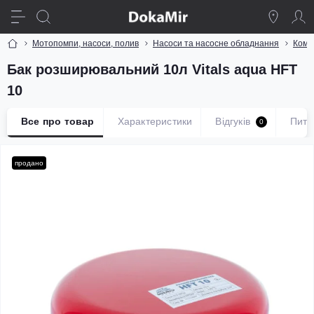
Мотопомпи, насоси, полив
Насоси та насосне обладнання
Комп
Бак розширювальний 10л Vitals aqua HFT
10
Все про товар
Характеристики
Відгуків
Пита
0
продано