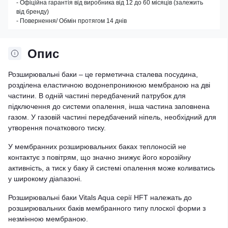
- Офіційна гарантія від виробника від 12 до 60 місяців (залежить
від бренду)
- Повернення/ Обмін протягом 14 днів
Опис
Розширювальні баки – це герметична сталева посудина,
розділена еластичною водонепроникною мембраною на дві
частини. В одній частині передбачений патрубок для
підключення до системи опалення, інша частина заповнена
газом. У газовій частині передбачений ніпель, необхідний для
утворення початкового тиску.
У мембранних розширювальних баках теплоносій не
контактує з повітрям, що значно знижує його корозійну
активність, а тиск у баку й системі опалення може коливатись
у широкому діапазоні.
Розширювальні баки Vitals Aqua серії HFT належать до
розширювальних баків мембранного типу плоскої форми з
незмінною мембраною.